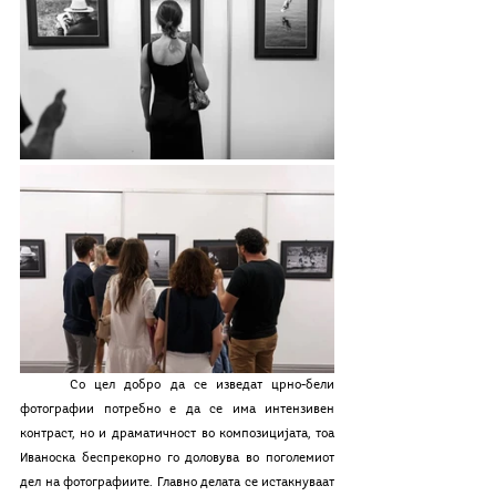
	Со цел добро да се изведат црно-бели 
фотографии потребно е да се има интензивен 
контраст, но и драматичност во композицијата, тоа 
Иваноска беспрекорно го доловува во поголемиот 
дел на фотографиите. Главно делата се истакнуваат 