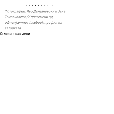
Фотографии: Иво Дамјановски и Јане 
Темелковски // преземени од 
официјалниот facebook профил на 
авторката
Огледи и разгледи
See All
Related Posts