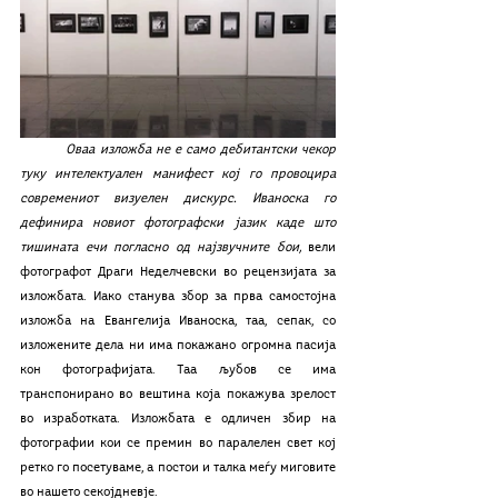
	Оваа изложба не е само дебитантски чекор 
туку интелектуален манифест кој го провоцира 
современиот визуелен дискурс. Иваноска го 
дефинира новиот фотографски јазик каде што 
тишината ечи погласно од најзвучните бои, 
вели 
фотографот Драги Неделчевски во рецензијата за 
изложбата.
Иако станува збор за прва самостојна 
изложба на Евангелија Иваноска, таа, сепак, со 
изложените дела ни има покажано огромна пасија 
кон фотографијата. Таа љубов се има 
транспонирано во вештина која покажува зрелост 
во изработката. Изложбата е одличен збир на 
фотографии кои се премин во паралелен свет кој 
ретко го посетуваме, а постои и талка меѓу миговите 
во нашето секојдневје. 