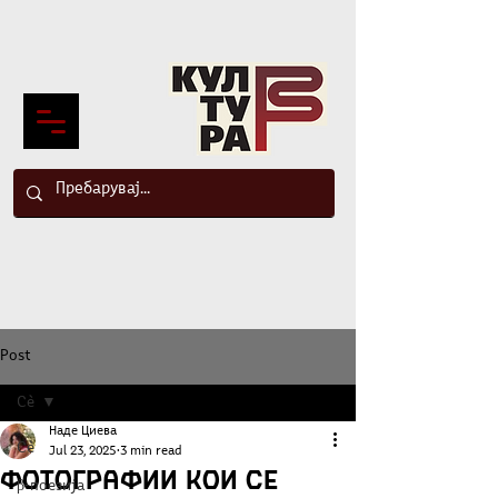
Post
Сè
Наде Циева
Сè
Jul 23, 2025
3 min read
Фотографии кои се
β-поезија