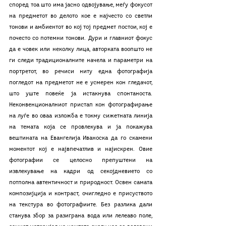
според тоа што има јасно одвојување, меѓу фокусот 
на предметот во делото кое е најчесто со светли 
тонови и амбиентот во кој тој предмет постои, кој е 
почесто со потемни тонови. Дури и главниот фокус 
да е човек или неколку лица, авторката воопшто не 
ги следи традиционалните начела и параметри на 
портретот, во речиси ниту една фотографија 
погледот на предметот не е усмерен кон гледачот, 
што уште повеќе ја истакнува спонтаноста. 
Неконвенционалниот пристап кон фотографирање 
на луѓе во оваа изложба е токму сижетната линија 
на темата која се провлекува и ја покажува 
вештината на Евангелија Иваноска да го скамени 
моментот кој е највпечатлив и најискрен. Овие 
фотографии се целосно препуштени на 
извлекување на кадри од секојдневието со 
потполна автентичност и природност. Освен самата 
композијција и контраст, очигледно е присуството 
на текстура во фотографиите. Без разлика дали 
станува збор за разиграна вода или лелеаво поле, 