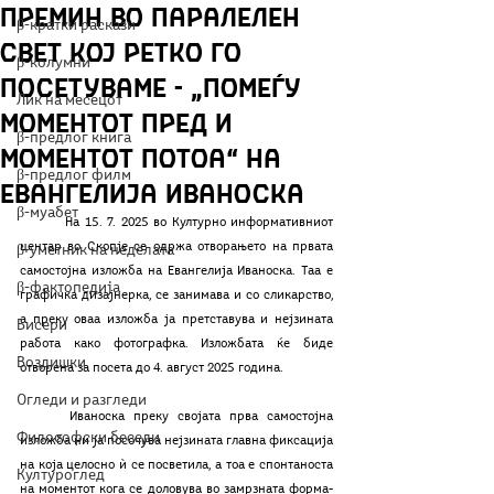
премин во паралелен
β-кратки раскази
свет кој ретко го
β-колумни
посетуваме - „Помеѓу
Лик на месецот
моментот пред и
β-предлог книга
моментот потоа“ на
β-предлог филм
Евангелија Иваноска
β-муабет
	На 15. 7. 2025 во Културно информативниот 
центар во Скопје се одржа отворањето на првата 
β-уметник на неделата
самостојна изложба на Евангелија Иваноска. Таа е 
β-фактопедија
графичка дизајнерка, се занимава и со сликарство, 
а преку оваа изложба ја претставува и нејзината 
Бисери
работа како фотографка. Изложбата ќе биде 
Воздишки
отворена за посета до 4. август 2025 година.  
Огледи и разгледи
	Иваноска преку својата прва самостојна 
Философски беседи
изложба ни ја посочува нејзината главна фиксација 
на која целосно ѝ се посветила, а тоа е спонтаноста 
Културоглед
на моментот кога се доловува во замрзната форма-