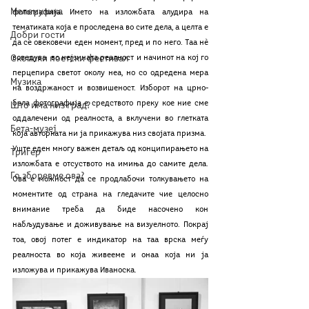
Мелемузика
фотографија. Името на изложбата алудира на 
тематиката која е проследена во сите дела, а целта е 
Добри гости
да се овековечи еден момент, пред и по него. Таа нѐ 
Скопски поетски фестивал
воведува  во нејзината реалност и начинот на кој го 
перцепира светот околу неа, но со одредена мера 
Музика
на воздржаност и возвишеност. Изборот на црно-
бела фотографија е средството преку кое ние сме 
Што има низ град?
оддалечени од реалноста, а вклучени во глетката 
Бета-музеј
која авторката ни ја прикажува низ својата призма.  
Уште еден многу важен детаљ од конципирањето на 
Тригер
изложбата е отсуството на имиња до самите дела. 
Го зборевме ова?
Ова е можност да се продлабочи толкувањето на 
моментите од страна на гледачите чие целосно 
внимание треба да биде насочено кон 
набљудување и доживување на визуелното. Покрај 
тоа, овој потег е индикатор на таа врска меѓу 
реалноста во која живееме и онаа која ни ја 
изложува и прикажува Иваноска. 