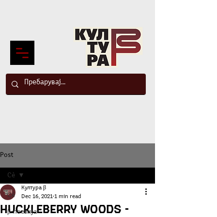
Post
Сè
Култура β
Сè
Dec 16, 2021
1 min read
Huckleberry woods -
β-поезија