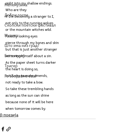
right into my shallow endings.
Мелемузика
Who are they 
Добри гости
if I’m becoming a stranger to I,
not only to the running wolves
Скопски поетски фестивал
or the mountain witches wild.
Музика
Proudly looking eyes
pierce through my bones and skin
Што има низ град?
but that is just another stranger
Бета-музеј
mirroring himself about a sin.
As the paper sheet turns darker
Тригер
the heart is doing so, 
Го зборевме ова?
not lucky to make amends,
not ready to take a bow.
So take these trembling hands
as long as the sun can shine
because none of it will be here
when tomorrow comes by.
β-поезија