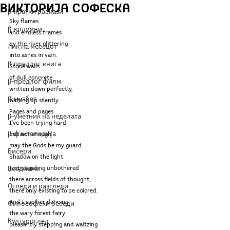
Викторија Софеска
β-кратки раскази
Sky flames 
β-колумни
and endless frames 
by the river glittering 
Лик на месецот
into ashes in vain.
β-предлог книга
Stone walls 
of dull concrete 
β-предлог филм
written down perfectly,
β-муабет
waiting up silently.
Pages and pages 
β-уметник на неделата
I’ve been trying hard
β-фактопедија
but not enough – 
may the Gods be my guard. 
Бисери
Shadow on the light
Воздишки
just standing unbothered
there across fields of thought,
Огледи и разгледи
there only existing to be colored.
And I see her dancing
Философски беседи
the wary forest fairy
Културоглед
pleasantly stepping and waltzing