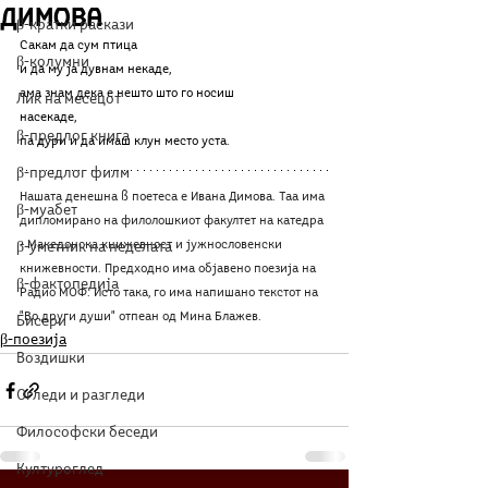
Димова
β-кратки раскази
Сакам да сум птица
β-колумни
и да му ја дувнам некаде,
ама знам дека е нешто што го носиш 
Лик на месецот
насекаде,
β-предлог книга
па дури и да имаш клун место уста.
β-предлог филм
Нашата денешна ß поетеса е Ивана Димова. Таа има 
β-муабет
дипломирано на филолошкиот факултет на катедра 
- Македонска книжевност и јужнословенски 
β-уметник на неделата
книжевности. Предходно има објавено поезија на 
β-фактопедија
Радио МОФ. Исто така, го има напишано текстот на 
"Во други души" отпеан од Мина Блажев.
Бисери
β-поезија
Воздишки
Огледи и разгледи
Философски беседи
Културоглед