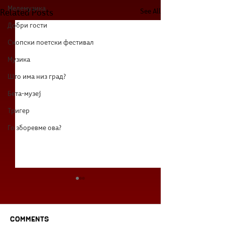
Мелемузика
See All
Related Posts
Добри гости
Скопски поетски фестивал
Музика
Што има низ град?
Бета-музеј
Тригер
Го зборевме ова?
Comments