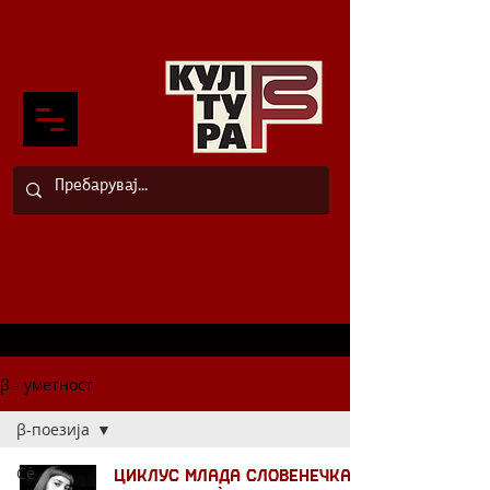
β - уметност
β-поезија
Сè
Циклус млада словенечка