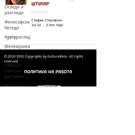
Штулар
Огледи и
β-поезија
разгледи
Стефан Спасовски
Философски
Jul 14
2 min read
беседи
Културоглед
Мелемузика
Добри гости
©
2020-2026
Copyrights by KulturaBeta. All rights
reserved.
Скопски
поетски
ПОЛИТИКА НА РАБОТА
фестивал
Музика
ИМПРЕСУМ
Што има
Соработници и
низ град?
поддржувачи:
Бета-музеј
Тригер
Го зборевме
ова?