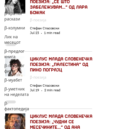
поезија: „Сѐ што
β-поезија
забележувам...“ од Лара
Божак
β-кратки
раскази
β-поезија
β-колумни
Стефан Спасовски
Jul 23
1 min read
Лик на
месецот
β-предлог
книга
Циклус млада словенечка
поезија: „Палестина“ од
β-предлог
Пино Пограјц
филм
β-поезија
β-муабет
Стефан Спасовски
β-уметник
Jul 19
2 min read
на неделата
β-
фактопедија
Циклус млада словенечка
Бисери
поезија: „Чудни се
Воздишки
месечините...“ од Ана