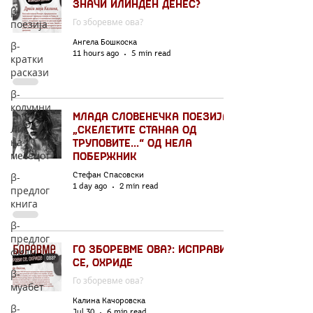
значи Илинден денес?
β-
Го зборевме ова?
поезија
Ангела Бошкоска
β-
11 hours ago
5 min read
кратки
раскази
β-
колумни
Млада словенечка поезија:
Лик
„Скелетите станаа од
на
труповите...“ од Нела
месецот
Побержник
β-
Стефан Спасовски
1 day ago
2 min read
предлог
книга
β-
предлог
Го зборевме ова?: Исправи
филм
се, Охриде
β-
Го зборевме ова?
муабет
Калина Качоровска
β-
Jul 30
6 min read