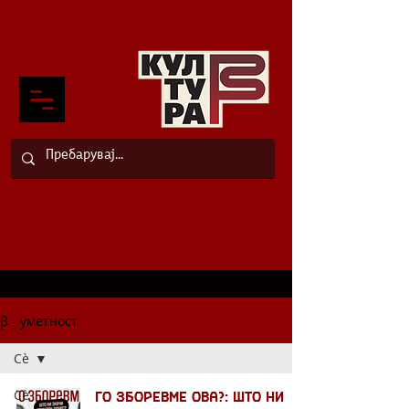
β - уметност
Сè
Сè
Го зборевме ова?: Што ни