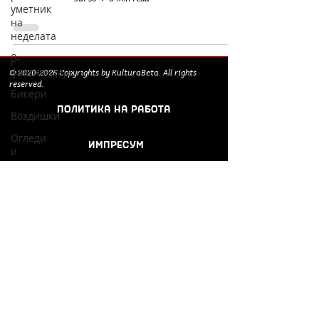
уметник
на
неделата
β-
фактопедија
©
2020-2026
Copyrights by KulturaBeta. All rights
reserved.
Бисери
ПОЛИТИКА НА РАБОТА
Воздишки
Огледи
ИМПРЕСУМ
и
разгледи
Соработници и
Философски
поддржувачи:
беседи
Културоглед
Мелемузика
Добри
гости
Скопски
поетски