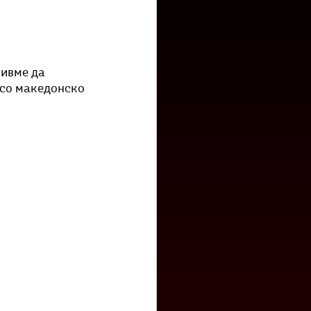
низ град?
Бета-музеј
ивме да 
со македонско 