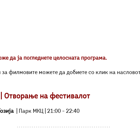
оже да ја погледнете целосната програма.
за филмовите можете да добиете со клик на насловот
к | Отворање на фестивалот
озија
  | Парк МКЦ | 21:00 – 22:40 