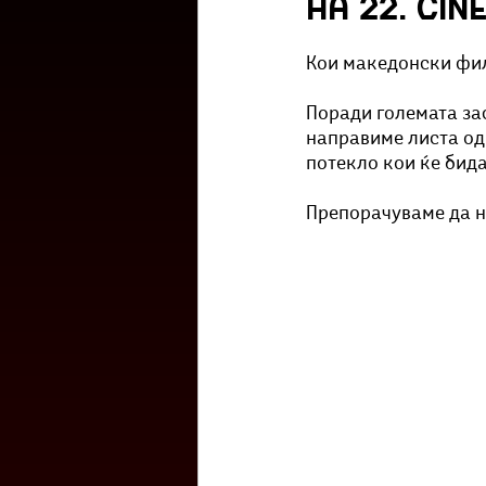
на 22. Cin
Културоглед
Мелемузика
Кои македонски филм
Тригер
Го зборевме ова?
Поради големата за
направиме листа од
потекло кои ќе бида
Препорачуваме да н