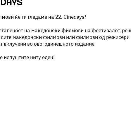
edays
Добри гости
Скопски поетски фестивал
Музика
Што има 
ови ќе ги гледаме на 22. Сinedays? 
стапеност на македонски филмови на фестивалот, реш
 сите македонски филмови или филмови од режисери 
т вклучени во овогодинешното издание. 
е испуштите ниту еден!