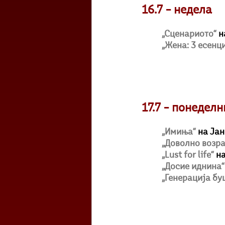
16.7 – недела
„Сценариото“
 
„Жена: 3 есенц
17.7 – понедел
„Имиња“
 на Ја
„Доволно возра
„Lust for life“
 н
„Досие иднина“
„Генерација бу