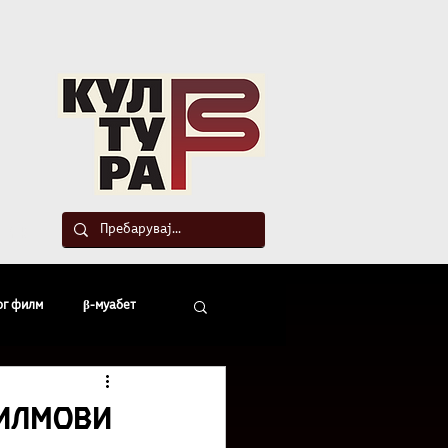
такт
ог филм
β-муабет
офски беседи
филмови