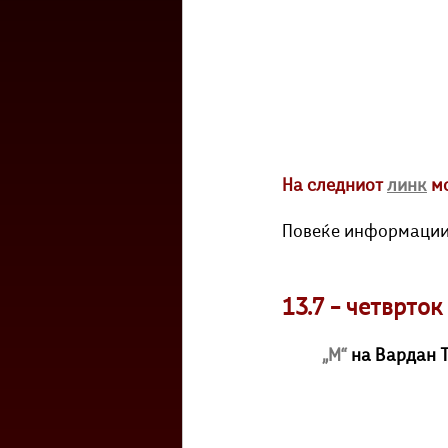
На следниот 
линк
м
Повеќе информации 
13.7 – четврто
„М“
на Вардан Т