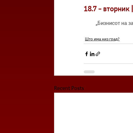
18.7 – вторник
„Бизнисот на з
Што има низ град?
Recent Posts