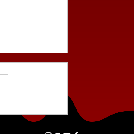
 има низ град?
.2026 – 14.6.2026)