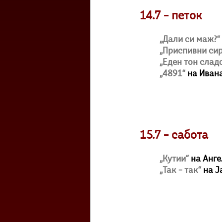
14.7 – петок
„Дали си маж?“
„Приспивни си
„Еден тон слад
„4891“
на Иван
15.7 – сабота 
„Кутии“
 на Анг
„Так – так“
 на 