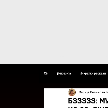
Дома
β - уметн
Сè
β-поезија
β-кратки раскази
Марија Велинова
J
β-уметник на неделата
β-факто
Бззззз: М