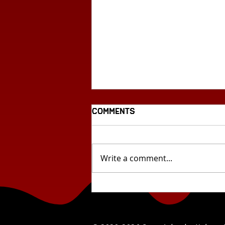
Comments
Write a comment...
Што има низ град?
(22.6.2026 – 28.6.2026)