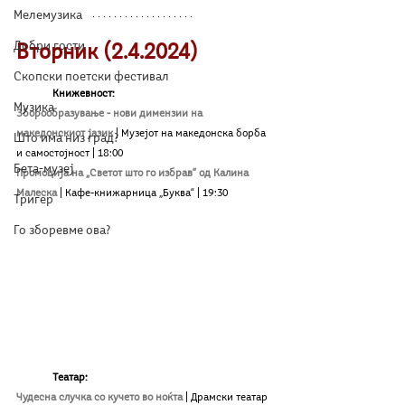
Мелемузика
Добри гости
Вторник (2.4.2024)
Скопски поетски фестивал
Книжевност:
Музика
Зборообразување - нови димензии на 
македонскиот јазик
| 
Музејот на македонска борба 
Што има низ град?
и самостојност 
| 18:00
Бета-музеј
Промоција на „Светот што го избрав“ од Калина 
Малеска
| Кафе-книжарница „Буква“ | 19:30
Тригер
Го зборевме ова?
	Teатар:
Чудесна случка со кучето во ноќта
| Драмски театар 