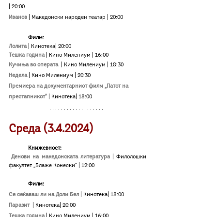
| 20:00
Иванов
 | Македонски народен театар
| 20:00
Филм:
Лолита
| Кинотека| 20:00
Тешка година
| Кино Милениум
| 16:00
Кучиња во операта 
| Кино Милениум
| 18:30
Недела
| Кино Милениум
| 20:30
Премиера на документарниот филм „Патот на 
престапникот“
| Кинотека| 18:00
Среда (3.4.2024)
Книжевност:  
Денови на македонската литература
|
 Филолошки 
факултет „Блаже Конески“ 
|
 12:00
Филм:
Се сеќаваш ли на Доли Бел 
| Кинотека| 18:00
Паразит
| Кинотека| 20:00
Тешка година
| Кино Милениум
| 16:00