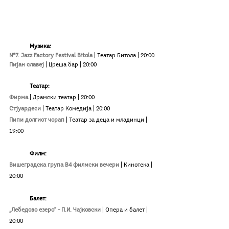
Музика:
N*7. Jazz Factory Festival Bitola
|
 Театар Битола 
|
 20:00
Пијан славеј
|
 Цреша бар 
|
 20:00
Театар:
Фирма
|
Драмски театар | 20:00
Стјуардеси
| Театар Комедија
| 20:00
Пипи долгиот чорап 
| Театар за деца и младинци | 
19:00
Филм:
Вишеградска група В4 филмски вечери
| Кинотека
| 
20:00
Балет:
„Лебедово езеро“ - П.И. Чајковски
|
 Опера и балет 
|
20:00