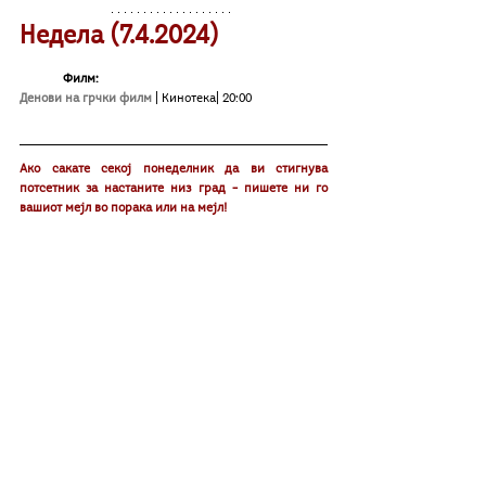
Недела (7.4.2024)
Филм:
Денови на грчки филм
| Кинотека| 20:00
Ако сакате секој понеделник да ви стигнува 
потсетник за настаните низ град – пишете ни го 
вашиот мејл во порака или на меjл!
Дополнително ќе добиете избор од настани кои 
тимот на Култура Бета ги препорачува!
Доколку организираш или знаeш за настан што 
сакаш да го вклучиме во следната неделна 
програма, пиши ни во инбокс на инстаграм: 
@kultura_beta
 или прати ни мејл на: 
kulturabeta@yahoo.com 
Што има низ град?