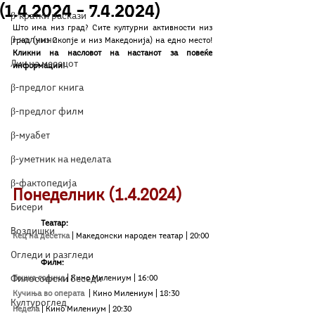
(1.4.2024 – 7.4.2024)
β-кратки раскази
Што има низ град? Сите културни активности низ 
β-колумни
град (низ Скопје и низ Македонија) на едно место! 
Кликни на насловот на настанот за повеќе 
Лик на месецот
информации!
β-предлог книга
β-предлог филм
β-муабет
β-уметник на неделата
β-фактопедија
Понеделник (1.4.2024)
Бисери
	Teатар:
Воздишки
Кец на десетка 
| Македонски народен театар
| 20:00
Огледи и разгледи
Филм:
Тешка година
| Кино Милениум
| 16:00
Философски беседи
Кучиња во операта 
| Кино Милениум
| 18:30
Културоглед
Недела
| Кино Милениум
| 20:30