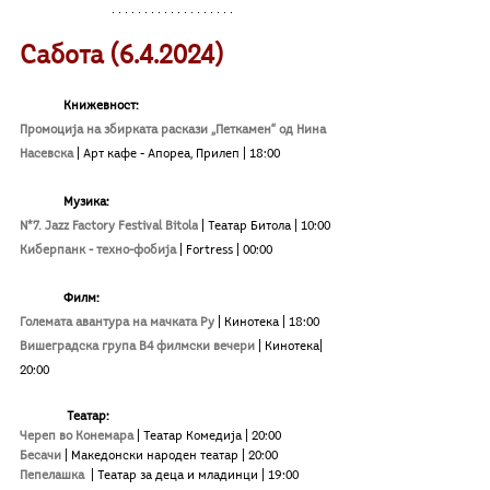
Сабота (6.4.2024)
Книжевност:
Промоција на збирката раскази „Петкамен“ од Нина 
Насевска
|
 Арт кафе - Апореа, Прилеп 
|
 18:00
Музика:
N*7. Jazz Factory Festival Bitola
|
 Театар Битола 
|
 10:00
Киберпанк - техно-фобија
|
 Fortress 
|
 00:00
Филм:
Големата авантура на мачката Ру
| Кинотека
| 18:00
Вишеградска група В4 филмски вечери 
| Кинотека| 
20:00
Театар:
Череп во Конемара
| Театар Комедија
| 20:00
Бесачи
| Македонски народен театар | 20:00
Пепелашка
| Театар за деца и младинци | 19:00