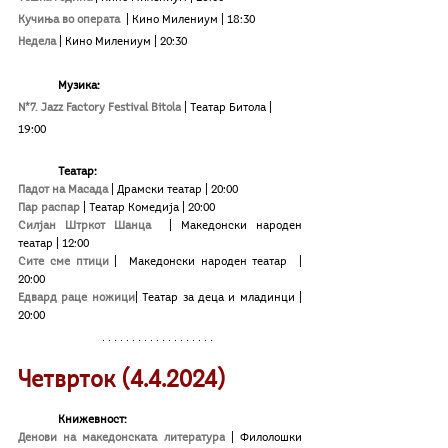
Кучиња во операта 
| Кино Милениум
| 18:30
Недела
| Кино Милениум
| 20:30
Mузика:
N*7. Jazz Factory Festival Bitola
|
 Театар Битола 
|
19:00
Театар:
Падот на Масада
 | Драмски театар | 20:00
Пар распар
| Театар Комедија
| 20:00
Силјан Штркот Шанца
| Македонски народен 
театар
| 12:00
Сите сме птици 
|  Македонски народен театар
 | 
20:00
Едвард раце ножици
| Театар за деца и младинци | 
20:00
Четврток (4.4.2024)
Книжевност:
Денови на македонската литература
|
 Филолошки 