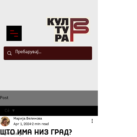
Post
Сè
Марија Велинова
Сè
Apr 1, 2024
2 min read
Што има низ град?
β-поезија