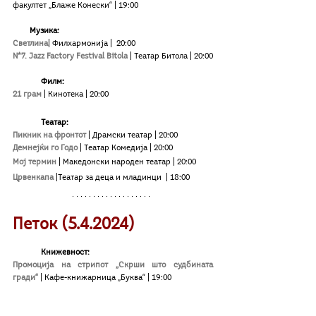
факултет „Блаже Конески“ 
|
 19:00
        Музика:
Светлина
| Филхармонија |  20:00
N*7. Jazz Factory Festival Bitola
|
 Театар Битола 
|
 20:00
Филм:
21 грам
| Кинотека
| 20:00
Театар:
Пикник на фронтот
|
Драмски театар | 20:00
Демнејќи го Годо
| Театар Комедија
| 20:00
Мој термин
| Македонски народен театар | 20:00
Црвенкапа
|Театар за деца и младинци  | 18:00
Петок (5.4.2024)
Книжевност:
Промоција на стрипот „Скрши што судбината 
гради“ 
|
Кафе-книжарница „Буква“ 
|
 19:00