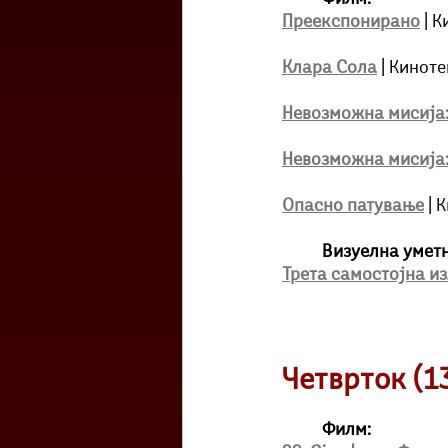
Преекспонирано
 | 
Клара Сола
| Киноте
Невозможна мисија:
Невозможна мисија:
Опасно патување
 |
Визуелна уметн
Трета самостојна и
Четврток (13
Филм: