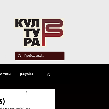
такт
ог филм
β-муабет
офски беседи
3)