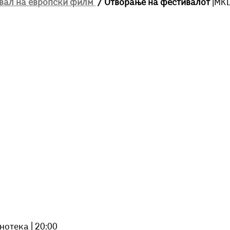
ивал на европски филм 
 / Отворање на фестивалот 
|MKЦ
инотека | 20:00