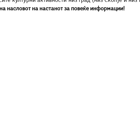
ите културни активности низ град (низ Скопје и низ 
Добри гости
Скопски поетски фестивал
Музика
Што има 
на насловот на настанот за повеќе информации!