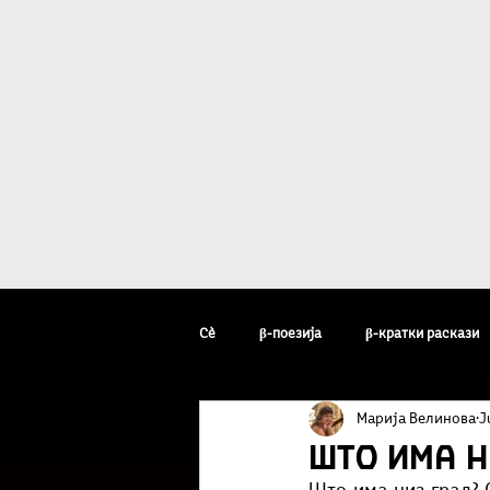
Дома
β - уметн
Сè
β-поезија
β-кратки раскази
Марија Велинова
J
β-уметник на неделата
β-факто
Што има ни