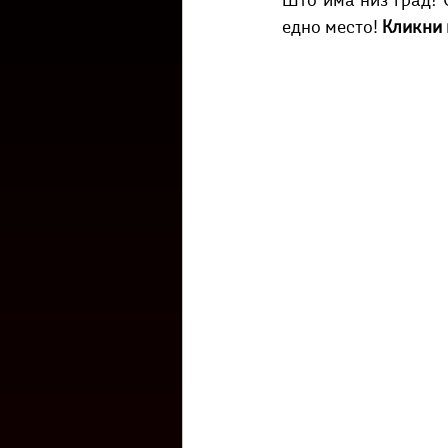
Што има низ град? С
Културоглед
Мелемузика
едно место! 
Кликни 
Тригер
Го зборевме ова?