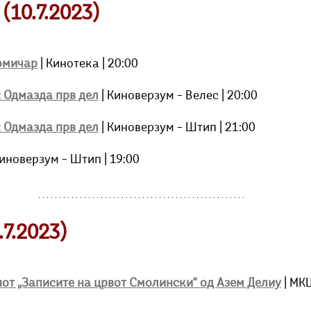
(10.7.2023)
омичар
| Кинотека | 20:00
 Одмазда прв дел
| Киноверзум – Велес | 20:00
 Одмазда прв дел
| Киноверзум – Штип | 21:00
Киноверзум – Штип | 19:00
7.2023)
от „Записите на црвот Смолински“ од Азем Делиу
 | МК