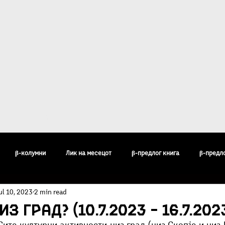
ост
За Култура β
Галерија
Кон
β-колумни
Лик на месецот
β-предлог книга
β-предл
ul 10, 2023
2 min read
педија
Бисери
Воздишки
Огледи и разгледи
Филос
з град? (10.7.2023 – 16.7.202