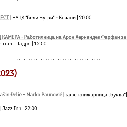
JECT
| НУЦК "Бели мугри" – Кочани | 20:00
 КАМЕРА - Работилница на Арон Хернандез Фарфан за 
Центар – Јадро | 12:00
2023)
ašin Đelić + Marko Paunović
 |кафе-книжарница „Буква“|
 | Jazz Inn | 22:00