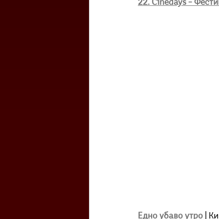
22. Cinedays – Фест
Едно убаво утро
| К