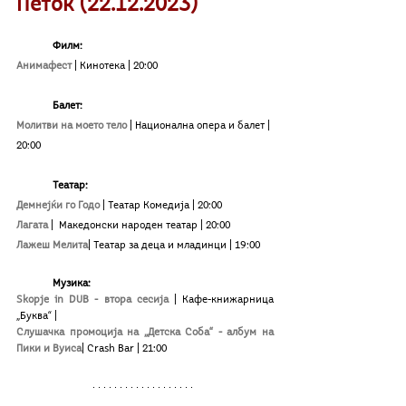
Петок (22.12.2023)
Филм:
Анимафест
| Кинотека
| 20:00
Балет:
Молитви на моето тело
| Национална опера и балет | 
20:00
Театар:
Демнејќи го Годо
|
Театар Комедија | 20:00
Лагата
|
 Македонски народен театар | 20:00
Лажеш Мелита
| Театар за деца и младинци | 19:00
Музика:
Skopje in DUB - втора сесија 
| Кафе-книжарница 
„Буква“ |
Слушачка промоција на „Детска Соба“ - албум на 
Пики и Вуиса
|
Crash Bar | 21:00