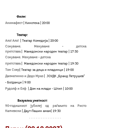
Филм:
Анимафест
| Кинотека
| 20:00
Театар:
Ало! Ало! 
|
Театар Комедија | 20:00
Сонуваме. Менуваме - детска 
претстава
|
 Македонски народен театар | 17:30
Сонуваме. Менуваме - детска 
претстава
|
 Македонски народен театар | 19:30
Том Соер
| Театар за деца и младинци | 19:00
Далматинко и Дедо Мраз
|
 ЈОУДК „Бранд Петрушев“ 
- Богданци | 9:00
Рудолф и Елф
 | Дом на млади - Штип | 10:00
	 Визуелна уметност:
90-годишниот јубилеј од раѓањето на Ристо 
Калчевски
| Даут-Пашин амам| 19:30