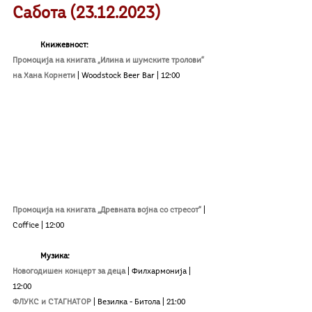
Сабота (23.12.2023)
Книжевност:
Промоција на книгата „Илина и шумските тролови“ 
на Хана Корнети
| Woodstock Beer Bar | 12:00
Промоција на книгата
„Древната војна со стресот“
| 
Coffice | 12:00
Музика:
Новогодишен концерт за деца 
| Филхармонија
| 
12:00
ФЛУКС и СТАГНАТОР
|
 Везилка - Битола 
| 21:00