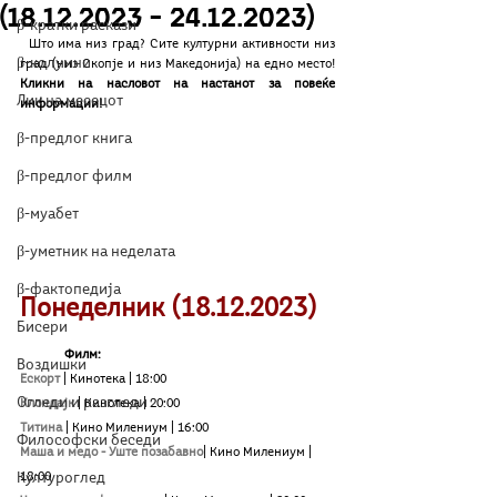
(18.12.2023 – 24.12.2023)
β-кратки раскази
  Што има низ град? Сите културни активности низ 
β-колумни
град (низ Скопје и низ Македонија) на едно место! 
Кликни на насловот на настанот за повеќе 
Лик на месецот
информации!
β-предлог книга
β-предлог филм
β-муабет
β-уметник на неделата
β-фактопедија
Понеделник (18.12.2023)
Бисери
Филм:
Воздишки
Ескорт
| Кинотека
| 18:00
Огледи и разгледи
Клондајк
| Кинотека
| 20:00
Титина
| Кино Милениум
| 16:00
Философски беседи
Маша и медо - Уште позабавно
| Кино Милениум
| 
18:00
Културоглед