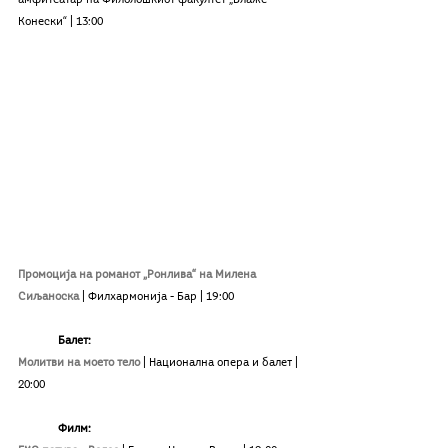
Конески“ | 13:00
Промоција на романот „Ронлива“ на Милена 
Сиљаноска 
| Филхармонија - Бар | 19:00
Балет:
Молитви на моето тело
| Национална опера и балет | 
20:00
Филм: