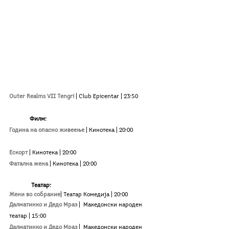
Outer Realms VII Tengri
| Club Epicentar | 23:50
Филм:
Година на опасно живеење
| Кинотека
| 20:00
Ескорт
| Кинотека
| 20:00
Фатална жена
| Кинотека
| 20:00 
Театар:
Жени во собрание
|
Театар Комедија | 20:00
Далматинко и Дедо Мраз
|
 Македонски народен 
театар | 15:00
Далматинко и Дедо Мраз
|
 Македонски народен 