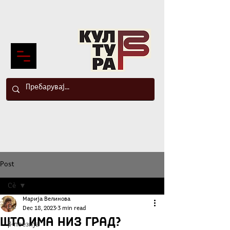
Post
Сè
Марија Велинова
Сè
Dec 18, 2023
3 min read
Што има низ град?
β-поезија