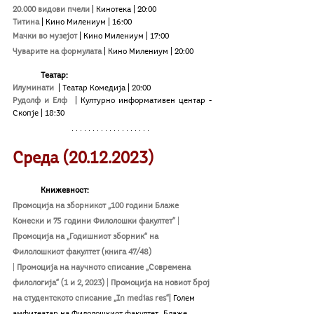
20.000 видови пчели
| Кинотека
| 20:00
Титина
| Кино Милениум
| 16:00
Мачки во музејот
| Кино Милениум
| 17:00
Чуварите на формулата
| Кино Милениум
| 20:00
Театар:
Илуминати
|
Театар Комедија | 20:00
Рудолф и Елф
 | Културно информативен центар - 
Скопје | 18:30
Среда (20.12.2023)
Книжевност:
Промоција на зборникот „100 години Блаже 
Конески и 75 години Филолошки факултет“ 
| 
Промоција на „Годишниот зборник“ на 
Филолошкиот факултет (книга 47/48)
| 
Промоција на научното списание „Современа 
филологија“ (1 и 2, 2023) 
| 
Промоција на новиот број 
на студентското списание „In medias res“
| Голем 
амфитеатар на Филолошкиот факултет „Блаже 