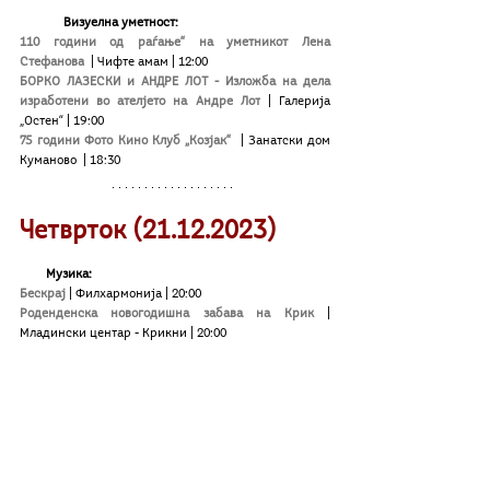
Визуелна уметност:
110 години од раѓање“ на уметникот Лена 
Стефанова
| Чифте амам | 12:00 
БОРКО ЛАЗЕСКИ и АНДРЕ ЛОТ - Изложба на дела 
изработени во ателјето на Андре Лот
| 
Галерија 
„Остен“ 
| 19:00
75 години Фото Кино Клуб „Козјак“
 | Занатски дом 
Куманово  | 18:30
Четврток (21.12.2023)
        Музика:
Бескрај
| Филхармонија
| 20:00
Роденденска новогодишна забава на Крик
| 
Младински центар - Крикни | 20:00