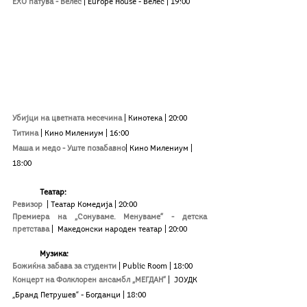
ЕХО патува - Велес
| Europe House - Велес | 19:00
Убијци на цветната месечина
| Кинотека
| 20:00
Титина
| Кино Милениум
| 16:00
Маша и медо - Уште позабавно
| Кино Милениум
| 
18:00
Театар:
Ревизор
|
Театар Комедија | 20:00
Премиера на „Сонуваме. Менуваме“ - детска 
претстава
|
 Македонски народен театар | 20:00
Музика:
Божиќна забава за студенти 
|
Public Room 
| 18:00
Концерт на Фолклорен ансамбл „МЕГДАН“
|
 ЈОУДК 
„Бранд Петрушев“ - Богданци | 18:00