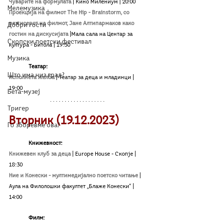
Чуварите на формулата
| Кино Милениум
| 20:00
Мелемузика
Проекција на филмот The Hip - Brainstorm, со 
режисерот на филмот, Јане Алтипармаков како 
Добри гости
гостин на дискусијата 
|
Мала сала на Центар за 
Скопски поетски фестивал
култура - Битола
| 19:30
Музика
Театар:
Што има низ град?
Исполнета желба 
| Театар за деца и младинци | 
19:00
Бета-музеј
Тригер
Вторник (19.12.2023)
Го зборевме ова?
Книжевност:
Книжевен клуб за деца 
| Europe House - Скопје | 
18:30
Ние и Конески - мултимедијално поетско читање
| 
Аула на Филолошки факултет „Блаже Конески“ | 
14:00
Филм:	