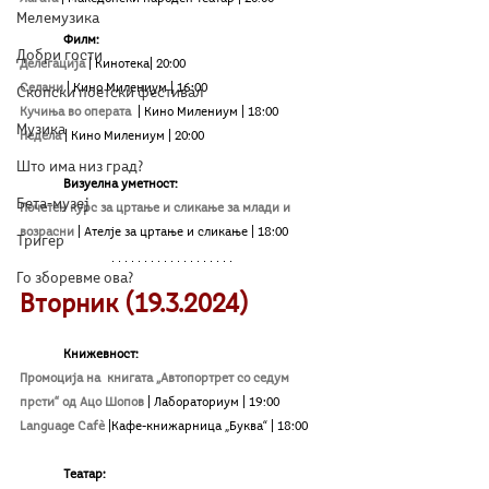
Мелемузика
Филм:
Добри гости
Делегација
| Кинотека| 20:00
Селани
| Кино Милениум
| 16:00
Скопски поетски фестивал
Кучиња во операта 
| Кино Милениум
| 18:00
Музика
Недела
| Кино Милениум
| 20:00
Што има низ град?
Визуелна уметност:
Бета-музеј
Почетен курс за цртање и сликање за млади и 
возрасни
| Ателје за цртање и сликање | 18:00
Тригер
Го зборевме ова?
Вторник (19.3.2024)
Книжевност:
Промоција на  книгата „Автопортрет со седум 
прсти“ од Ацо Шопов
 | Лабораториум | 19:00
Language Cafѐ
|
Кафе-книжарница „Буква“ 
|
 18:00
	Teатар: