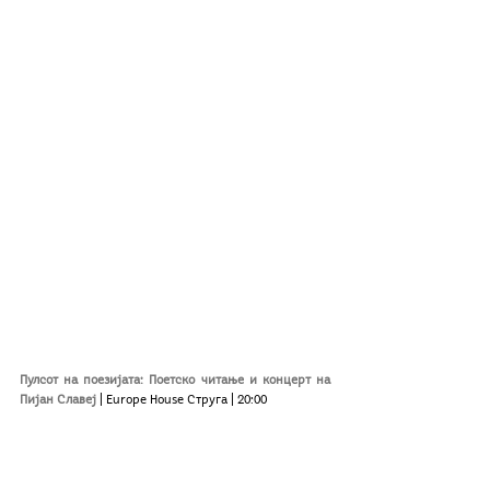
Пулсот на поезијата
: Поетско читање и концерт на 
Пијан Славеј
| 
Europe House Струга
| 20:00