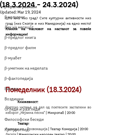
(18.3.2024 – 24.3.2024)
β-кратки раскази
Updated:
Mar 19, 2024
β-колумни
Што има низ град? Сите културни активности низ 
град (низ Скопје и низ Македонија) на едно место! 
Лик на месецот
Кликни на насловот на настанот за повеќе 
информации!
β-предлог книга
β-предлог филм
β-муабет
β-уметник на неделата
β-фактопедија
Понеделник (18.3.2024)
Бисери
Воздишки
Книжевност:
Пoeтско читање на дел од поетесите застапени во 
Огледи и разгледи
изборот „Нејзина песна“
| Микропаб | 20:00
Философски беседи
	Teатар:
Разведи ме - Провокација 
| Театар Комедија
| 20:00
Културоглед
Лагата
| Македонски народен театар
| 20:00