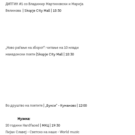
ДИПТИХ #1 со Владимир Мартиновски и Марија 
Велинова
| Skopje Сity Mall | 18:30
„Ново раѓање на зборот“: читање на 10 млади 
македонски поети
|Skopje Сity Mall | 18:30
Во друштво на поетите
| „Букси“ - Куманово | 12:00
Музика:
20 години Hardfaced
 | МКЦ | 19:30
Пијан Славеј - Светско на наше - World music 