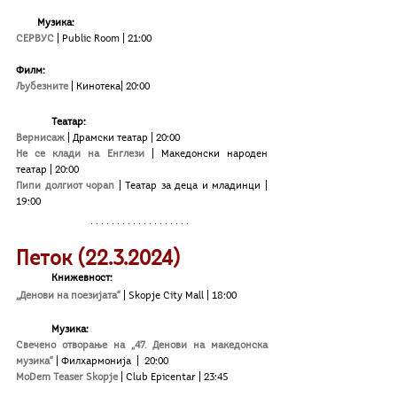
        Музика:
СЕРВУС
 | 
Public Room
 | 21:00
Филм:
Љубезните
| Кинотека| 20:00
Театар:
Вернисаж
|
Драмски театар | 20:00
Не се клади на Енглези
| Македонски народен 
театар
| 20:00
Пипи долгиот чорап
| Театар за деца и младинци | 
19:00
Петок (22.3.2024)
Книжевност:
„Денови на поезијата“
| Skopje Сity Mall | 18:00	
Музика:
Свечено отворање на „47. Денови на македонска 
музика“
| Филхармонија 
|  20:00
MoDem Teaser Skopje
 | Club Epicentar | 23:45