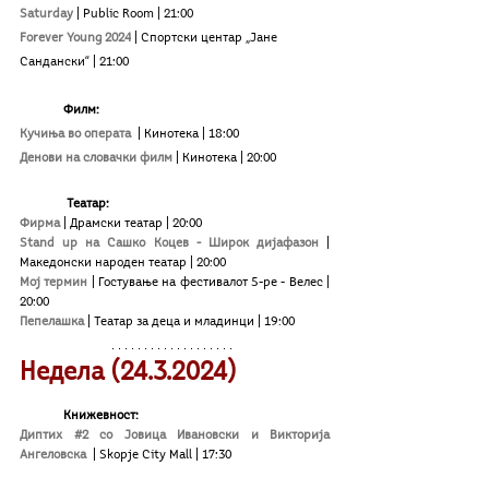
Saturday 
| Public Room | 21:00
Forever Young 2024
| Спортски центар „Јане 
Сандански“ | 21:00
Филм:
Кучиња во операта 
| Кинотека
| 18:00
Денови на словачки филм
| Кинотека
| 20:00
Театар:
Фирма
|
Драмски театар | 20:00
Stand up на Сашко Коцев - Широк дијафазон
| 
Македонски народен театар
| 20:00
Мој термин
| Гостување на фестивалот 5-ре - Велес | 
20:00
Пепелашка
| Театар за деца и младинци | 19:00
Недела (24.3.2024)
Книжевност:
Диптих #2 со Јовица Ивановски и Викторија 
Ангеловска
 | Skopje Сity Mall | 17:30