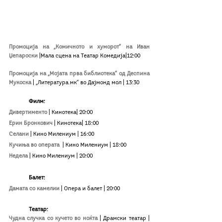
Промоција на „Комичното и хуморот“ на Иван 
Џепароски
 |Мала сцена на Театар Комедија|12:00
Промоција на „Мојата прва библиотека“ од Деспина 
Мукоска
|
 „Литература.мк“ во Дајмонд мол 
|
 13:30
Филм:
Дивертименто
| Кинотека| 20:00
Ерин Бронкович
| Кинотека| 18:00
Селани
| Кино Милениум
| 16:00
Кучиња во операта 
| Кино Милениум
| 18:00
Недела
| Кино Милениум
| 20:00
Балет:
Дамата со камелии 
|
Опера и балет | 20:00
Театар:
Чудна случка со кучето во ноќта
| Драмски театар | 