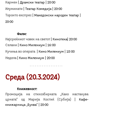
Кармен
| Драмски театар | 20:00
Илуминати
| Театар Комедија
| 20:00
Торонто експрес 
| Македонски народен театар
| 
20:00
Филм:	
Најсреќниот човек на светот 
| Кинотека| 20:00
Селани
| Кино Милениум
| 16:00
Кучиња во операта 
| Кино Милениум
| 18:00
Недела
| Кино Милениум
| 20:00
Среда (20.3.2024)
Книжевност:
Промоција на стихозбирката „Како настанува 
црната“ од Марија Костиќ (Србија)
|
 Кафе-
книжарница „Буква“ 
|
 20:00