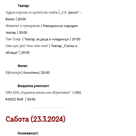
Театар:
Чудна случка со кучето во ноќта
| „Ј.Х. Џинот“ - 
Велес | 20:00
Животот е прекрасен
| Македонски народен 
театар
| 20:00
Том Соер
| Театар за деца и младинци | 19:00
Ова сум јас? Кои сме ние?
| Театар „Сенки и 
облаци“ | 20:00
Филм:
Ефтихија
| Кинотека
| 20:00
Визуелна уметност:
ORO EXH
,,Рурална жена низ објективот“
| 
ORO 
RADIO BAR
| 
20:00
Сабота (23.3.2024)
Книжевност: