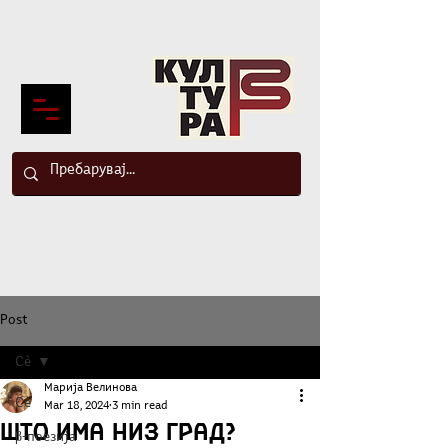
Post
Сè
Марија Велинова
Сè
Mar 18, 2024
3 min read
Што има низ град?
β-поезија