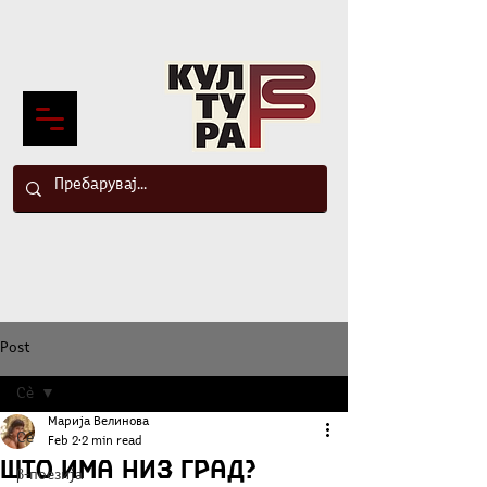
Post
Сè
Марија Велинова
Сè
Feb 2
2 min read
Што има низ град?
β-поезија