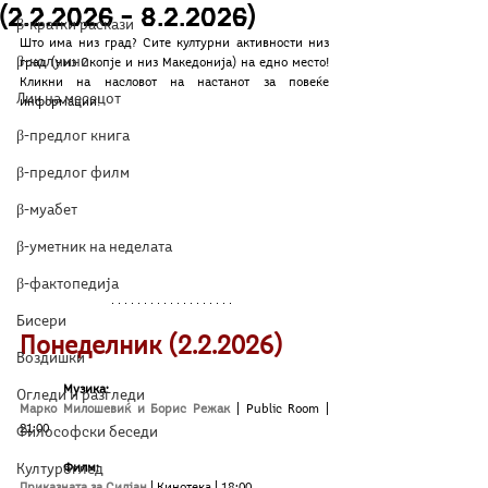
(2.2.2026 – 8.2.2026)
β-кратки раскази
Што има низ град? Сите културни активности низ 
β-колумни
град (низ Скопје и низ Македонија) на едно место! 
Кликни на насловот на настанот за повеќе 
Лик на месецот
информации!
β-предлог книга
β-предлог филм
β-муабет
β-уметник на неделата
β-фактопедија
Бисери
Понеделник (2.2.2026)
Воздишки
Музика:
Огледи и разгледи
Марко Милошевиќ и Борис Режак
| Public Room | 
21:00
Философски беседи
	Филм:
Културоглед
Приказната за Силјан
| Кинотека | 18:00