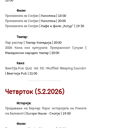
18:00
	Филм:
Приказната за Силјан
| Кинотека | 18:00
Приказната за Силјан
| Кинотека | 20:00
Приказната за Силјан
| Кафе и филм „Котур“ | 19:30
Театар:
Пар распар
| Театар Комедија | 20:00
2026 Кина низ културата: Прекрасниот Сучуан
 | 
Македонски народен театар | 20:00
	Квиз:
Beertija Pub Quiz  Vol. 92: <Muffled Weeping Sounds>
| Beerтија Pub | 21:00
Четврток (5.
2
.2026)
Историја:
Предавање на Бернар Лори: историјата на Ромите 
на Балканот
| Europe House - Скопје | 19:00
	Филм: