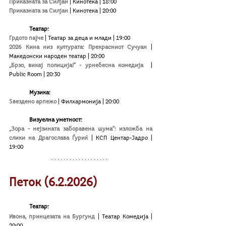
Приказната за Силјан
| Кинотека | 18:00
Приказната за Силјан
| Кинотека | 20:00
Театар:
Грдото пајче
 | Театар за деца и млади | 19:00
2026 Кина низ културата: Прекрасниот Сучуан
 | 
Македонски народен театар | 20:00
„Брзо, викај полиција!“ - урнебесна комедија 
| 
Public Room | 20:30
Музика:
Ѕвездено арпежо
| Филхармонија | 20:00
Визуелна уметност:
„Зора - нејзината заборавена шума“: изложба на 
слики на Драгослава Ѓуриќ
| КСП Центар-Јадро | 
19:00
Петок (6.2.2026)
Театар: 
Ивона, принцезата на Бургунд
| Театар Комедија | 
20:00