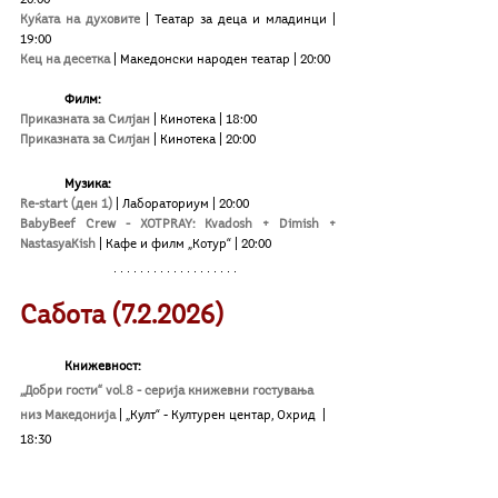
Куќата на духовите 
| Театар за деца и младинци | 
19:00
Кец на десетка
 | Македонски народен театар | 20:00
	Филм:
Приказната за Силјан
| Кинотека | 18:00
Приказната за Силјан
| Кинотека | 20:00
	Музика:
Re-start (ден 1)
| Лабораториум | 20:00 
BabyBeef Crew - XOTPRAY: Kvadosh + Dimish + 
NastasyaKish
| Кафе и филм „Котур“ | 20:00
Сабота (7.2.2026)
Книжевност:
„Добри гости“ vol.8 - серија книжевни гостувања 
низ Македонија 
| „Култ“ - Културен центар, Охрид  | 
18:30 