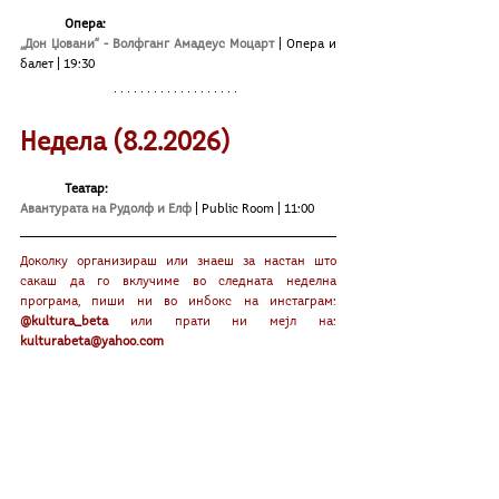
Oпера:
„Дон Џовани“ - Волфганг Амадеус Моцарт 
| Опера и 
балет | 19:30
Недела (8
.2
.2026)
Театар:
Авантурата на Рудолф и Елф
| Public Room | 11:00
Доколку организираш или знаeш за настан што 
сакаш да го вклучиме во следната неделна 
програма, пиши ни во инбокс на инстаграм: 
@kultura_beta
 или прати ни мејл на: 
kulturabeta@yahoo.com 
Што има низ град?