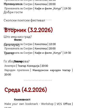
Мелемузика
Приказната за Силјан
| Кинотека | 20:00
Приказната за Силјан
| Кафе и филм „Котур“ | 19:30
Добри гости
Скопски поетски фестивал
Музика
Вторник (3.2.2026)
Што има низ град?
	Филм:
Приказната за Силјан
| Кинотека | 18:00
Бета-музеј
Приказната за Силјан
| Кинотека | 20:00
Приказната за Силјан
| Кафе и филм „Котур“ | 19:30
Тригер
Го зборевме ова?
Театар:
Аматери
| Театар Комедија | 20:00
Народен пратеник
| Македонски народен театар | 
20:00
Среда (4.2.2026)
Книжевност:
Make your own bookmark - Workshop
| VCS Office | 