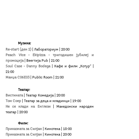
Музика:
Re-start (ден 2)
| Лабораториум | 20:00 
Peach Vice - Ekipizza - тригодишен јубилеј и 
промоција
| Beerтија Pub | 21:00
Soul Case - Danny Bodega
| Кафе и филм „Котур“ | 
21:00
Манџа С06Е03
| Public Room | 21:00
Театар:
Вистината
| Театар Комедија | 20:00
Том Соер 
| Театар за деца и младинци | 19:00
Не се клади на Енглези
 | Македонски народен 
театар | 20:00
	Филм:
Приказната за Силјан
| Кинотека | 18:00
Приказната за Силјан
| Кинотека | 20:00