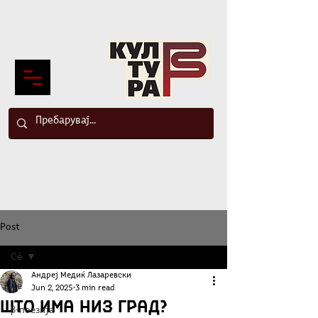
Post
Сè
Андреј Медиќ Лазаревски
Сè
Jun 2, 2025
3 min read
Што има низ град?
β-поезија