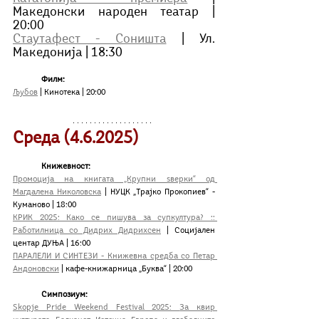
Македонски народен театар | 
20:00
Стаутафест - Соништа
 | Ул. 
Македонија | 18:30
	Филм:
Љубов
 | Кинотека | 20:00
Среда (4.6.2025)
Книжевност:
Промоција на книгата „Крупни ѕверки“ од 
Магдалена Николовска
 | НУЦК „Трајко Прокопиев“ - 
Куманово | 18:00
КРИК 2025: Како се пишува за супкултура? :: 
Работилница со Дидрих Дидрихсен
 | Социјален 
центар ДУЊА | 16:00
ПАРАЛЕЛИ И СИНТЕЗИ - Книжевна средба со Петар 
Андоновски
 | кафе-книжарница „Буква“ | 20:00
Симпозиум:
Skopje Pride Weekend Festival 2025: 
За квир 