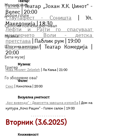
Театар:
Мелемузика
Галеб
 | Театар „Јохан Х.К. Џинот“ - 
Велес | 20:00
Добри гости
Стаутафест - Соништа
 | Ул. 
Македонија | 18:30
Скопски поетски фестивал
Лефти и Рајти го спасуваат 
чемперчето Воли - детска 
Музика
претстава
 | Паблик рум | 19:00
Пар распар
 | Teатар Комедија | 
Што има низ град?
20:00
Бета-музеј
Музика:
Тригер
Нова пролет: Zelzeleh
 | Ла Кања | 21:00
Го зборевме ова?
Филм:
Секс
 | Кинотека | 20:00
Визуелна уметност:
„Арс вивенди“ - Дваесетта завршна изложба
 | Дом на 
култура „Кочо Рацин“ - Голем салон | 19:00
Вторник (3.6.2025)
Книжевност: