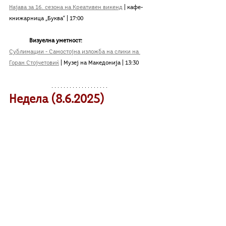
Најава за 16. сезона на Креативен викенд
 | кафе-
книжарница „Буква“ | 17:00
Визуелна уметност:
Сублимации - Самостојна изложба на слики на 
Горан Стојчетовиќ
 | Музеј на Македонија | 13:30
Недела (8.
6
.2025)
	Театар:
Skopje Pride Weekend Festival 2025:
 СРАМОТА - 
| Театар 
Вечер на раскажување квир приказни
Комедија | 19:00 
МТФ „Војдан Чернодрински“  - 
Прилеп: Смеј се и осмели се
 | 
Прилеп
Глумците пеат 
| Македонски 
народен театар | 20:30