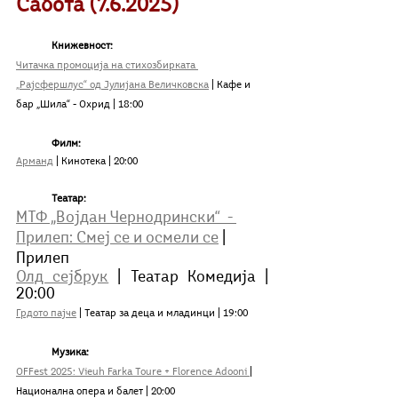
Сабота (7.6.2025)
Книжевност:
Читачка промоција на стихозбирката 
„Рајсфершлус“ од Јулијана Величковска
 | Кафе и 
бар „Шила“ - Охрид | 18:00
Филм:
Арманд
 | Кинотека | 20:00	
Театар:
МТФ „Војдан Чернодрински“  - 
Прилеп: Смеј се и осмели се
 | 
Прилеп
Олд сејбрук
 | Teатар Комедија | 
20:00
Грдото пајче
 | Театар за деца и младинци | 19:00
Музика:
OFFest 2025: Vieuh Farka Toure + Florence Adooni 
| 
Национална опера и балет | 20:00