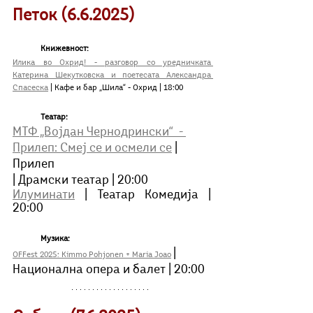
Петок (6.6.2025)
Книжевност:
Илика во Охрид! - разговор со уредничката 
Катерина Шекутковска и поетесата Александра 
Спасеска
 | Кафе и бар „Шила“ - Охрид | 18:00
	Театар:
МТФ „Војдан Чернодрински“  - 
Прилеп: Смеј се и осмели се
 | 
Прилеп
| Драмски театар | 20:00
Илуминати
 | Teатар Комедија | 
20:00
Музика:
| 
OFFest 2025: Kimmo Pohjonen + Maria Joao
Национална опера и балет | 20:00