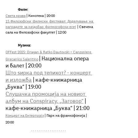
	Филм:
Света крава
 | Кинотека | 20:00
15.Филозофски филмски фестивал: Доделување на 
наградите за најдобар филмософски есеј
 | Свечена 
сала на Филозофски факултет | 12:00
Музика:
OFFest 2025: Dragan & Ratko Dautovski + Canzoniere 
| Национална опера 
Grecanico Salentino
и балет | 20:00
Што ѕирка под тепихот? - концерт 
и изложба
 | кафе-книжарница 
„Буква“ | 19:00
Слушачка промоција на новиот 
албум на Conspiracy, „Заговор“
 | 
кафе-книжарница „Буква“ | 21:00
Концерт на Ентерпрајз
 | Парк на франкофонија | 
20:00