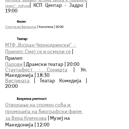
културата, Балканот, Источна Европа и глобалните 
| КСП Центар - Јадро | 
транс* побуни
19:00 
	Филм:
Смртта во Венеција
 | Кинотека | 20:00
Театар:
МТФ „Војдан Чернодрински“  - 
Прилеп: Смеј се и осмели се
 | 
Прилеп
Парови
 | Драмски театар | 20:00
Стаутафест - Соништа
 | Ул. 
Македонија | 18:30
Вистината
 | Teатар Комедија | 
20:00
Визуелна уметност:
Отворање на спомен соба и 
промоција на биографски филм 
за Вера Кличкова
 | Музеј на 
Македонија | 12:00