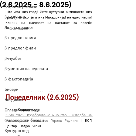
(2.6.2025 – 8.6.2025)
β-кратки раскази
Што има низ град? Сите културни активности низ 
β-колумни
град (низ Скопје и низ Македонија) на едно место! 
Кликни на насловот на настанот за повеќе 
Лик на месецот
информации!
β-предлог книга
β-предлог филм
β-муабет
β-уметник на неделата
β-фактопедија
Бисери
Понеделник (2.6.2025)
Воздишки
Книжевност: 
Огледи и разгледи
КРИК 2025: Изработување мноштво - изведба на 
Философски беседи
концептуални песни со Гералд Раунинг
 | КСП 
Центар - Јадро | 20:30
Културоглед