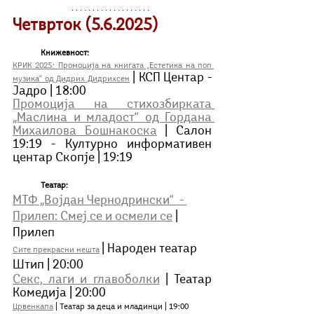
Четврток (
5
.6.2025)
Книжевност:
КРИК 2025: Промоција на книгата „Естетика на поп 
| КСП Центар - 
музика“ од Дидрих Дидрихсен
Јадро | 18:00 
Промоција на стихозбирката 
„Маслина и младост“ од Гордана 
Михаилова Бошнакоска
 | Салон 
19:19 - Културно информативен 
центар Скопје | 19:19
Театар: 
МТФ „Војдан Чернодрински“  - 
Прилеп: Смеј се и осмели се
 | 
Прилеп
| Народен театар 
Сите прекрасни нешта
Штип | 20:00 
Секс, лаги и главоболки
 | Teатар 
Комедија | 20:00
Црвенкапа
 | Театар за деца и младинци | 19:00