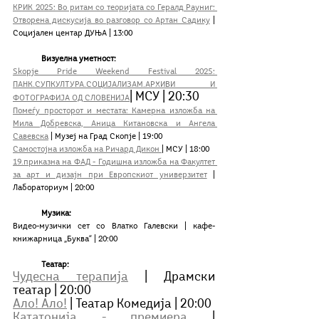
КРИК 2025: Во ритам со теоријата со Гералд Рауниг: 
Отворена дискусија во разговор со Артан Садику
 | 
Социјален центар ДУЊА | 13:00
Визуелна уметност:
Skopje Pride Weekend Festival 2025: 
ПАНК.СУПКУЛТУРА.СОЦИЈАЛИЗАМ.АРХИВИ И 
| МСУ | 20:30 
ФОТОГРАФИЈА ОД СЛОВЕНИЈА
Помеѓу просторот и местата: Камерна изложба на 
Мила Добревска, Аница Китановска и Ангела 
Савевска
 | Музеј на Град Скопје | 19:00
Самостојна изложба на Ричард Дикон 
| МСУ | 18:00
19.приказна на ФАД - Годишна изложба на Факултет 
за арт и дизајн при Европскиот универзитет
 | 
Лабораториум | 20:00
Музика: 
Видео-музички сет со Влатко Галевски | кафе-
книжарница „Буква“ | 20:00
Театар:
Чудесна терапија
 | Драмски 
театар | 20:00
Ало! Ало!
 | Teатар Комедија | 20:00
Кататонија - премиера
 | 