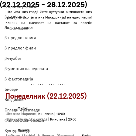
(22.12.2025 – 28.12.2025)
β-кратки раскази
Што има низ град? Сите културни активности низ 
β-колумни
град (низ Скопје и низ Македонија) на едно место! 
Кликни на насловот на настанот за повеќе 
Лик на месецот
информации!
β-предлог книга
β-предлог филм
β-муабет
β-уметник на неделата
β-фактопедија
Бисери
Понеделник (22.12.2025)
Воздишки
Филм:
Огледи и разгледи
Што знае Мариеле
 | Кинотека | 18:00
Планината не оди никаде
 | Кинотека | 20:00
Философски беседи
Музика:
Културоглед
Re-Drum (Serbia) & Emerge (Germany)
| Кафе-