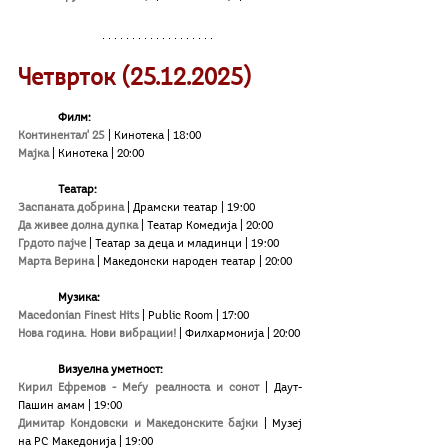
Четврток (25.
12
.2025)
Филм:
Континентал' 25
 | Кинотека | 18:00
Мајка
 | Кинотека | 20:00
Театар:
Заспаната добрина
 | Драмски театар | 19:00
Да живее долна дупка
 | Театар Комедија | 20:00
Грдото пајче 
| Театар за деца и младинци | 19:00
Марта Верина
 | Македонски народен театар | 20:00
Музика:
Macedonian Finest Hits
| Public Room | 17:00
Нова година. Нови вибрации!
| Филхармонија | 20:00
Визуелна уметност:
Кирил Ефремов - Меѓу реалноста и сонот
| Даут-
Пашин амам | 19:00
Димитар Кондовски и Македонските бајки
| Музеј 
на РС Македонија | 19:00