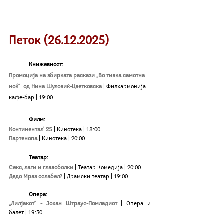
Петок (26.12.2025)
Книжевност: 
Промоција на збирката раскази „Во тивка самотна 
ноќ“  од Нина Шуловиќ-Цветковска 
| Филхармонија 
кафе-бар | 19:00
Филм:
Континентал' 25
 | Кинотека | 18:00
Партенопа
 | Кинотека | 20:00
Театар: 
Секс, лаги и главоболки
 | Театар Комедија | 20:00
Дедо Мраз ослабел?
 | Драмски театар | 19:00
Опера:
„Лилјакот“ - Јохан Штраус-Помладиот
| Опера и 
балет | 19:30