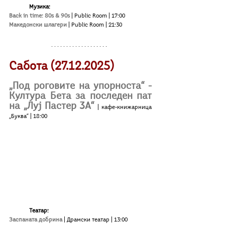
	Музика:
Back in time: 80s & 90s
| Public Room | 17:00
Македонски шлагери
 | Public Room | 21:30
Сабота (27.12.2025)
„Под роговите на упорноста“ - 
Култура Бета за последен пат 
на „Луј Пастер 3А“
| кафе-книжарница 
„Буква“ | 18:00
Театар:
Заспаната добрина
 | Драмски театар | 13:00