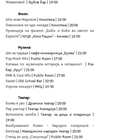
Живановиќ
 | Љубов бар | 19:00
Филм:
Што знае Мариеле
 | Кинотека | 18:00
Планината не оди никаде
 | Кинотека | 20:00
Проекција на филмот „Биби и Боби во светот на 
бајките“
| НУЦК „Кочо Рацин“ - Кичево | 18:00
	Музика:
Џез за чудаци
| кафе-книжарница „Буква“ | 21:00
Pop-Rock Hits
| Public Room | 17:00
Копање по музичката историја и сегашност
| Рок 
бар „Круг“ | 21:00
RNB & Soul Hits
 | Public Room | 17:00
Калап 
| Old School Bar | 22:00
Хорски концерт 
| МКЦ | 19:30
Театар:
Болва в уво 
 | Драмски театар | 20:00
Пар распар
 | Театар Комедија | 20:00
Исполнета желба
| Театар за деца и младинци | 
19:00
Вообразениот болен - Народно позориште - 
Белград
 | Македонски народен театар | 20:00
Стенд ап шоу „Сапуница“
 | Public Room | 21:00