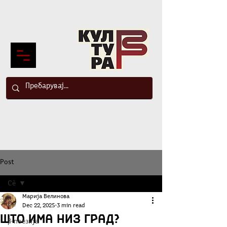
Post
Сè
Марија Велинова
Сè
Dec 22, 2025
3 min read
Што има низ град?
β-поезија