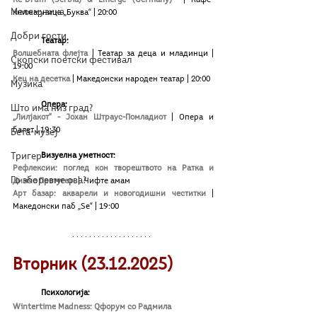
Мелемузика
книжарница „Буква“ | 20:00
Добри гости
	Театар:
Волшебната флејта
| Театар за деца и младинци | 
Скопски поетски фестивал
19:00
Кец на десетка
 | Македонски народен театар | 20:00
Музика
Опера:
Што има низ град?
„Лилјакот“ - Јохан Штраус-Помладиот
| Опера и 
балет | 19:30
Бета-музеј
	Визуелна уметност:
Тригер
Рефлексии: поглед кон творештвото на Ратка и 
Го зборевме ова?
Димче Протугер
 |  Чифте амам 
Арт базар: акварели и новогодишни честитки
| 
Македонски паб „Ѕе“ | 19:00
Вторник (23.12.2025)
Психологија:
Wintertime Madness: Qфорум со Радмила 