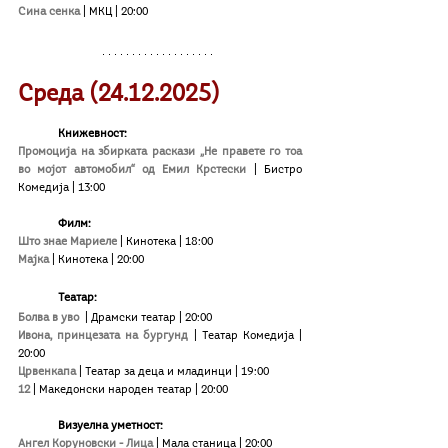
Сина сенка
 | МКЦ | 20:00
Среда (24.12.2025)
Книжевност:
Промоција на збирката раскази „Не правете го тоа 
во мојот автомобил“ од Емил Крстески
| Бистро 
Комедија | 13:00
Филм:
Што знае Мариеле
 | Кинотека | 18:00
Мајка
 | Кинотека | 20:00
Театар:
Болва в уво 
 | Драмски театар | 20:00
Ивона, принцезата на бургунд
 | Театар Комедија | 
20:00
Црвенкапа
| Театар за деца и младинци | 19:00
12
 | Македонски народен театар | 20:00
Визуелна уметност:
Ангел Коруновски - Лица
| Мала станица | 20:00