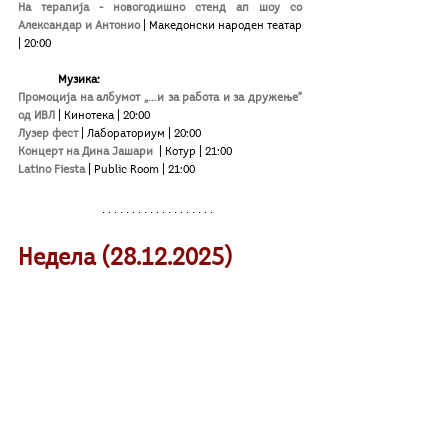
На терапија - новогодишно стенд ап шоу со 
Александар и Антонио
 | Македонски народен театар 
| 20:00
Mузика:
Промоција на албумот „...и за работа и за дружење“ 
од ИВЛ
 | Кинотека | 20:00
Лузер фест
| Лабораториум | 20:00
Концерт на Дина Јашари 
 | Котур | 21:00
Latino Fiesta
 | Public Room | 21:00
Недела (2
8.12
.2025)
Мјузикл за деца:
„Аладин и волшебната ламба“
| Опера и балет | 19:30
Доколку организираш или знаeш за настан што 
сакаш да го вклучиме во следната неделна 
програма, пиши ни во инбокс на инстаграм: 
@kultura_beta
 или прати ни мејл на: 