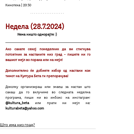
Кинотека
| 20:30
Недела (28.7.2024)
Нема ништо одморајте :)
Ако сакате секој понеделник да ви стигнува 
потсетник за настаните низ град – пишете ни го 
вашиот мејл во порака или на меjл!
Дополнително ќе добиете избор од настани кои 
тимот на Култура Бета ги препорачува!
Доколку организираш или знаeш за настан што 
сакаш да го вклучиме во следната неделна 
програма, пиши ни во инбокс на инстаграм: 
@kultura_beta
 или прати ни мејл на: 
kulturabeta@yahoo.com 
Што има низ град?