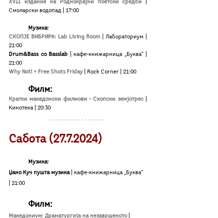
XVII издание на Роднокрајни поетски средби 
| 
Смоларски водопад | 17:00
Музика:
СКОПЈЕ ВИБРИРА
: Lab Living Room
| Лабораториум | 
21:00
Drum&Bass со Basslab 
| кафе-книжарница „Буква“ | 
21:00
Why Not! + Free Shots Friday
| Rock Corner | 21:00
Филм:
Кратки македонски филмови - Скопски земјотрес
| 
Кинотека
| 20:30
Сабота (27.7.2024)
Музика: 
Џано Куч пушта музика 
| кафе-книжарница „Буква“ 
| 21:00
	Филм:
Македониум: Драматургија на незавршеното 
| 