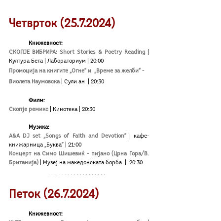
Четврток (25.7.2024)
Книжевност:
СКОПЈЕ ВИБРИРА: Short Stories & Poetry Reading 
| 
Култура Бета
| Лабораториум | 20:00
Промоција на книгите „Огне“ и  „Време за желби“ - 
Виолета Наумовска
| Сули ан 
| 20:30
Филм:
Скопје ремикс
| Кинотека
| 20:30
	Музика:
A&A DJ set „Songs of Faith and Devotion“
| кафе-
книжарница „Буква“ | 21:00
Концерт на Симо Шишевиќ - пијано (Црна Гора/В. 
Британија)
| Музеј на македонската борба 
|  20:30
Петок (26.7.2024)
Книжевност: