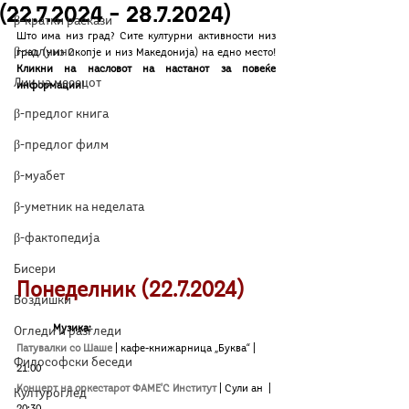
(22.7.2024 – 28.7.2024)
β-кратки раскази
Што има низ град? Сите културни активности низ 
β-колумни
град (низ Скопје и низ Македонија) на едно место! 
Кликни на насловот на настанот за повеќе 
Лик на месецот
информации!
β-предлог книга
β-предлог филм
β-муабет
β-уметник на неделата
β-фактопедија
Бисери
Понеделник (22.7.2024)
Воздишки
Музика:
Огледи и разгледи
Патувалки со Шаше
| кафе-книжарница „Буква“ | 
Философски беседи
21:00
Концерт на оркестарот ФАМЕ'С Институт 
| Сули ан 
| 
Културоглед
20:30