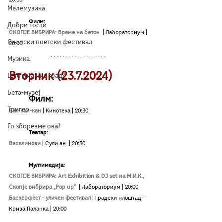
Мелемузика
Филм:
Добри гости
СКОПЈЕ ВИБРИРА: Време на бетон 
| Лабораториум | 
Скопски поетски фестивал
20:00
Музика
Вторник (23.7.2024)
Што има низ град?
Бета-музеј
Филм:
Тригер
Бал-кан-кан
| Кинотека | 20:30
Го зборевме ова?
Театар:
Веселинови 
| Сули ан 
| 20:30
Мултимедија:
СКОПЈЕ ВИБРИРА: Art Exhibition & DJ set на М.И.К., 
Скопје вибрира „Pop up“ 
| Лабораториум | 20:00
Баскерфест - уличен фестивал 
| Градски плоштад - 
Крива Паланка | 20:00