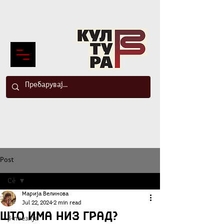
Post
Сè
Марија Велинова
Сè
Jul 22, 2024
2 min read
Што има низ град?
β-поезија