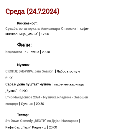
Среда (24.7.2024)
Книжевност:
Средба со авторката Александра Спасеска
|
кафе-
книжарница „Илика“ | 17:00
Филм:
Исцелител 
| Кинотека | 20:30
Музика:
СКОПЈЕ ВИБРИРА: Jam Session 
| Лабораториум | 
21:00
Сара и Дона пуштаат музика  
| кафе-книжарница 
„Буква“ | 21:00
Етно Македонија 2024 - Музичка младина - Завршен 
концерт 
| Сули ан | 20:30 
Teатар:
Sit Down Comedy „ВЕСТИ“ со Дејан Малзарков
| 
Кафе бар „Парк“ Радовиш 
| 20:00