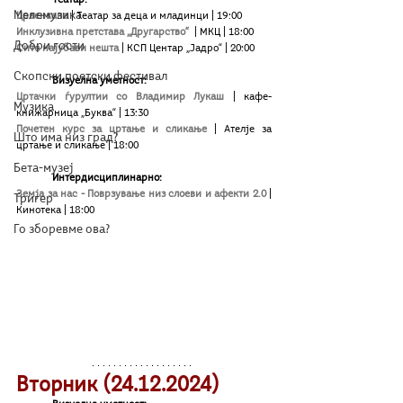
Мелемузика
Црвенкапа 
| Театар за деца и младинци | 19:00
Инклузивна претстава „Другарство“
 | МКЦ | 18:00
Добри гости
Сите најубави нешта
| КСП Центар „Јадро“ | 20:00
Скопски поетски фестивал
Визуелна уметност:
Цртачки ѓурултии со Владимир Лукаш
| кафе-
Музика
книжарница „Буква“ | 13:30
Почетен курс за цртање и сликање 
| Ателје за 
Што има низ град?
цртање и сликање | 18:00  
Бета-музеј
Интердисциплинарно:
Земја за нас - Поврзување низ слоеви и афекти 2.0
| 
Тригер
Кинотека | 18:00
Го зборевме ова?
Вторник (24.12.2024)