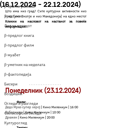
(16.12.2024 – 22.12.2024)
β-кратки раскази
Што има низ град? Сите културни активности низ 
β-колумни
град (низ Скопје и низ Македонија) на едно место! 
Кликни на насловот на настанот за повеќе 
Лик на месецот
информации!
β-предлог книга
β-предлог филм
β-муабет
β-уметник на неделата
β-фактопедија
Бисери
Понеделник (23.12.2024)
Воздишки
Филм:
Огледи и разгледи
Дедо Мраз супер херој
| Кино Милениум | 16:00
Победници 
| Кино Милениум | 18:00
Философски беседи
Дражен 
| Кино Милениум | 20:00
Културоглед
Театар: