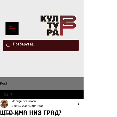
Post
Сè
Марија Велинова
Сè
Dec 23, 2024
3 min read
Што има низ град?
β-поезија