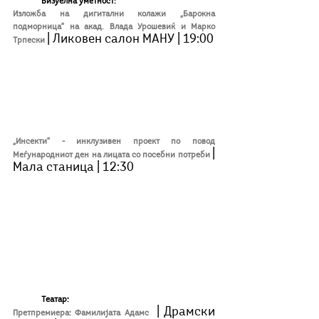
Визуелна уметност:
Изложба на дигитални колажи „Барокна 
подморница“ на акад. Влада Урошевиќ и Марко 
| Ликовен салон МАНУ | 19:00
Трпески
„Инсекти“ - инклузивен проект по повод 
| 
Меѓународниот ден на лицата со посебни потреби
Мала станица | 12:30
Театар:
| Драмски 
Претпремиера: Фамилијата Адамс