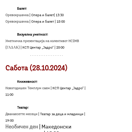
Балет:
Оревокршачка 
| Опера и балет| 13:30
Оревокршачка 
| Опера и балет | 18:00
Визуелна уметност:
Уметничка презентација на колективот HCIMB 
(ΓΑΔΑΚ) 
| КСП Центар „Јадро“ | 20:00
Сабота (28.10.2024)
	Книжевност:
Новогодишен Темплум саем
| КСП Центар „Јадро“ | 
11:00
Театар:
Дванаесетте месеци
| Театар за деца и младинци | 
19:00
Необичен ден
| Македонски 