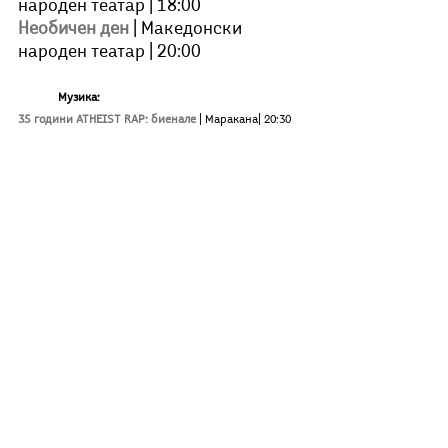
народен театар | 18:00
Необичен ден
| Македонски 
народен театар | 20:00
Музика:
35 години ATHEIST RAP: биенале
| Маракана| 20:30
PMG Greatest Hits
| Епицентар | 00:00
	Размена:
Предновогодишна размена (облека, книги, модни 
додатоци)
| Социјален центар „Дуња“ | 15:00
Недела (29.10.2024)
Книжевност:
Новогодишен Темплум саем
| КСП Центар „Јадро“ | 
11:00
Театар:
Хајди 
| Театар за деца и младинци | 12:30