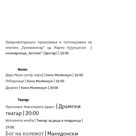
Предновогодишно празнување и потпишување на 
книгата „Приказничар“ од Жарко Кујунџиски 
 | 
книжарница „Антолог“ (Центар) | 18:00
Филм:
Дедо Мраз супер херој
| Кино Милениум | 16:00
Победници 
| Кино Милениум | 18:00
Дражен 
| Кино Милениум | 20:00
Театар:
| Драмски 
Премиера: Фамилијата Адамс
театар | 20:00
Исполнета желба
| Театар за деца и младинци | 
19:00
Бог на колежот
| Македонски 