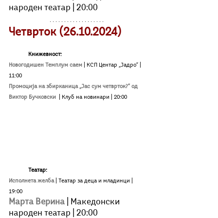
народен театар | 20:00
Четврток (26.10.2024)
Книжевност:
Новогодишен Темплум саем
| КСП Центар „Јадро“ | 
11:00
Промоција на збирканица „Јас сум четврток?“ од 
Виктор Бучковски
| Клуб на новинари | 20:00
Театар: 
Исполнета желба
 | Театар за деца и младинци | 
19:00
Марта Верина
| Македонски 
народен театар | 20:00