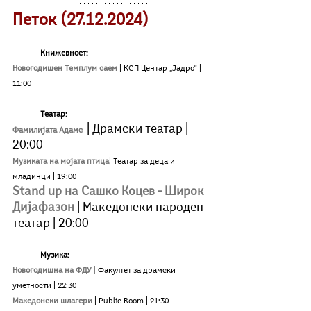
Петок (27.12.2024)
Книжевност:
Новогодишен Темплум саем
| КСП Центар „Јадро“ | 
11:00
Театар:
| Драмски театар | 
Фамилијата Адамс
20:00
Музиката на мојата птица
| Театар за деца и 
младинци | 19:00
Stand up на Сашко Коцев - Широк 
Дијафазон
| Македонски народен 
театар | 20:00
Музика:
Новогодишна на ФДУ 
| 
Факултет за драмски 
уметности | 22:30
Македонски шлагери
 | Public Room | 21:30