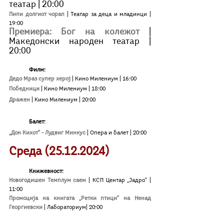
театар | 20:00
Пипи долгиот чорап 
| Театар за деца и младинци | 
19:00
Премиера: Бог на колежот
| 
Македонски народен театар | 
20:00
Филм:
Дедо Мраз супер херој
| Кино Милениум | 16:00
Победници 
| Кино Милениум | 18:00
Дражен 
| Кино Милениум | 20:00
Балет:
„Дон Кихот“ - Лудвиг Минкус 
| Опера и балет | 20:00
Среда (25.12.2024)
Книжевност:
Новогодишен Темплум саем
| КСП Центар „Јадро“ | 
11:00
Промоција на книгата „Ретки птици“ на Ненад 
Георгиевски
| Лабораториум| 20:00