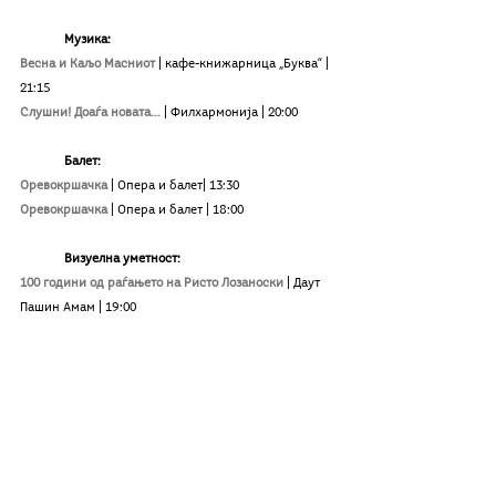
Музика:
Весна и Каљо Масниот 
| кафе-книжарница „Буква“ | 
21:15
Слушни! Доаѓа новата... 
| Филхармонија | 20:00
Балет:
Оревокршачка
| Опера и балет| 13:30
Оревокршачка 
| Опера и балет | 18:00
Визуелна уметност:
100 години од раѓањето на Ристо Лозаноски
| Даут 
Пашин Амам | 19:00