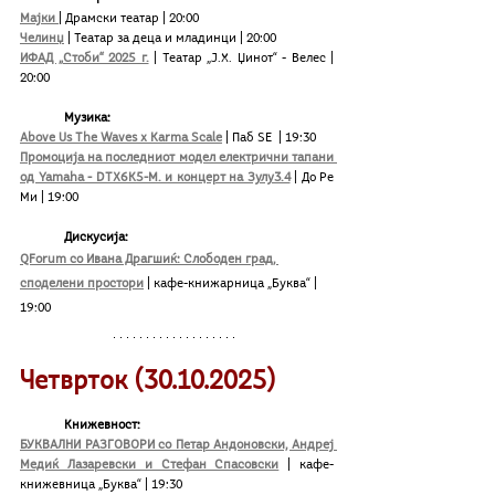
Мајки 
| Драмски театар | 20:00
Челинџ
 | Театар за деца и младинци | 20:00
ИФАД „Стоби“ 2025 г.
 | Театар „Ј.Х. Џинот“ - Велес | 
20:00 
Музика:
Above Us The Waves x Karma Scale
 | Паб ЅЕ  | 19:30
Промоција на последниот модел електрични тапани 
од Yamaha - DTX6K5-M. и концерт на Зулу3.4
 | До Ре 
Ми | 19:00
Дискусија:
QForum со Ивана Драгшиќ: Слободен град, 
споделени простори
 | кафе-книжарница „Буква“ | 
19:00
Четврток (30.
10
.2025)
Kнижевност:
БУКВАЛНИ РАЗГОВОРИ со Петар Андоновски, Андреј 
Медиќ Лазаревски и Стефан Спасовски
 | кафе-
книжевница „Буква“ | 19:30 