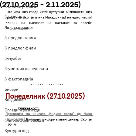
(27.10.2025 – 2.11.2025)
β-кратки раскази
Што има низ град? Сите културни активности низ 
β-колумни
град (низ Скопје и низ Македонија) на едно место! 
Кликни на насловот на настанот за повеќе 
Лик на месецот
информации!
β-предлог книга
β-предлог филм
β-муабет
β-уметник на неделата
β-фактопедија
Бисери
Понеделник (27.10.2025)
Воздишки
Kнижевност:
Огледи и разгледи
Промоција на книгата „Индиго солзи“ од Нино 
Наумовски
| Културно информативен центар Скопје 
Философски беседи
| 19:19
Културоглед