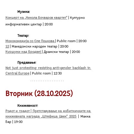
Музика:
Концерт на „Никола Бочваров квартет“
 | Културно 
информативен центар | 20:00
Театар:
Монокомедија со Оле Поцкова 
| Public room | 20:00
12
 | Македонски народен театар | 20:00
Куршуми над Бродвеј 
| Драмски театар | 20:00
	Предавање:
Not just protesting: resisting anti-gender backlash in 
Central Europe
 | Public room | 12:30
Вторник (28.10.2025)
Книжевност:
Родот и градот | Претставување на добитничките на 
книжевната награда „Штефица Цвек“ 2025
 | Макка 
бар | 19:00