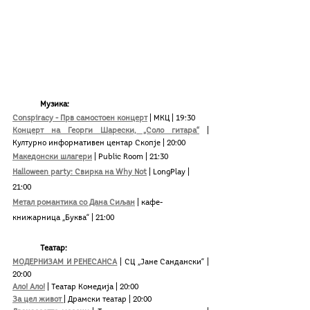
Музика:
Conspiracy - Прв самостоен концерт
 | МКЦ | 19:30
Концерт на Георги Шарески, „Соло гитара“
 | 
Културно информативен центар Скопје | 20:00
Македонски шлагери
 | Public Room | 21:30
Halloween party: Свирка на Why Not
 | LongPlay | 
21:00
Метал романтика со Дана Сиљан
 | кафе-
книжарница „Буква“ | 21:00
Театар: 
МОДЕРНИЗАМ И РЕНЕСАНСА
 | СЦ „Јане Сандански“ | 
20:00
Ало! Ало!
 | Театар Комедија | 20:00
За цел живот 
| Драмски театар | 20:00