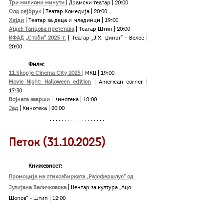
Три милиони минути 
| Драмски театар | 20:00
Олд сејбрук
 | Театар Комедија | 20:00
Хајди
 | Театар за деца и младинци | 19:00
Ајде!: Танцова претстава
 | Театар Штип | 20:00
ИФАД „Стоби“ 2025 г.
 | Театар „Ј.Х. Џинот“ - Велес | 
20:00 
Филм:
11.Skopje Cinema City 2025 
| МКЦ | 19:00
Movie Night: Halloween edition
 | American corner | 
17:30
Војната заврши
 | Кинотека | 18:00
Јад
 | Кинотека | 20:00
Петок (31.10.2025)
Книжевност:
Промоција на стихозбирката „Рајсфершлус“ од 
Јулијана Величковска
 | Центар за култура „Ацо 
Шопов“ - Штип | 12:00