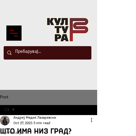
Post
Сè
Андреј Медиќ Лазаревски
Сè
Oct 27, 2025
3 min read
Што има низ град?
β-поезија