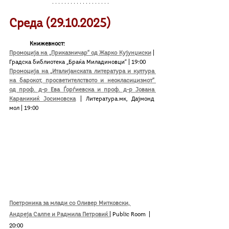
Среда (29.10.2025)
Книжевност:
Промоција на „Приказничар“ од Жарко Кујунџиски
 | 
Градска библиотека „Браќа Миладиновци“ | 19:00
Промоција на „Италијанската литература и култура 
на барокот, просветителството и неокласицизмот“ 
од проф. д-р Ева Ѓорѓиевска и проф. д-р Јована 
Караникиќ Јосимовска
 | Литература.мк, Дајмонд 
мол | 19:00
Поетроника за млади со Оливер Митковски, 
Андреја Салпе и Радмила Петровиќ 
| Public Room  | 
20:00