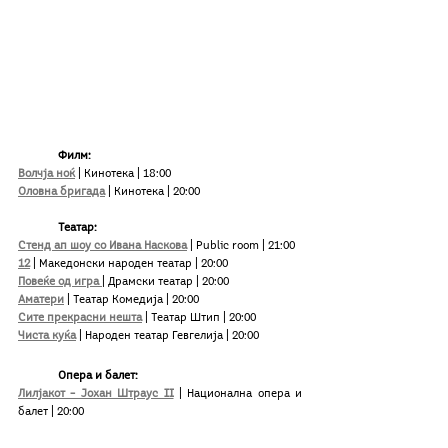
Филм:
Волчја ноќ
 | Кинотека | 18:00
Оловна бригада
 | Кинотека | 20:00
Театар:
Стенд ап шоу со Ивана Насковa
 | Public room | 21:00
12
 | Македонски народен театар | 20:00
Повеќе од игра 
| Драмски театар | 20:00
Аматери
 | Театар Комедија | 20:00
Сите прекрасни нешта
 | Театар Штип | 20:00
Чиста куќа
 | Народен театар Гевгелија | 20:00
Опера и балет:
Лилјакот – Јохан Штраус II
 | Национална опера и 
балет | 20:00