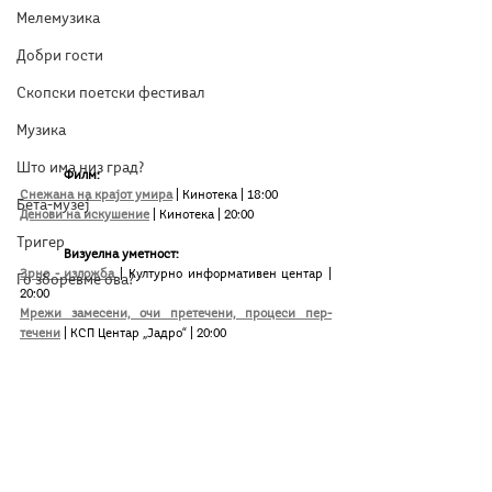
Мелемузика
Добри гости
Скопски поетски фестивал
Музика
Што има низ град?
Филм:
Снежана на крајот умира
 | Кинотека | 18:00
Бета-музеј
Денови на искушение
 | Кинотека | 20:00
Тригер
Визуелна уметност:
Зрно - изложба
 | Културно информативен центар | 
Го зборевме ова?
20:00
Мрежи замесени, очи претечени, процеси пер-
течени
 | КСП Центар „Јадро“ | 20:00