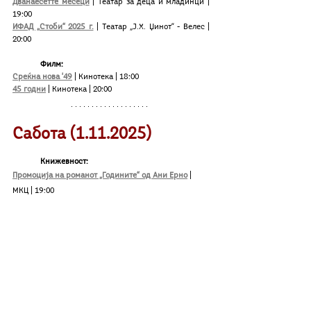
Дванаесетте месеци
 | Театар за деца и младинци | 
19:00
ИФАД „Стоби“ 2025 г.
 | Театар „Ј.Х. Џинот“ - Велес | 
20:00 
	Филм:
Среќна нова '49
 | Кинотека | 18:00
45 годни
 | Кинотека | 20:00
Сабота (1.11.2025)
Книжевност:
Промоција на романот „Годините“ од Ани Ерно
 | 
МКЦ | 19:00