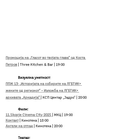
Промоција на „Гласот во твојата глава“ од Коста 
Петров
 | Three Kitchen & Bar | 19:00
Визуелна уметност:
ППЖ 13: „Историјата на собирите на ЛГБТИК+ 
жените од регионот“ – Изложба на ЛГБТИК+ 
архивата „Аркадија“ 
| КСП Центар „Јадро“ | 20:00
Филм:
11.Skopje Cinema City 2025 
| МКЦ | 19:00
Контакт
 | Кинотека | 18:00
Ангели на отпад
 | Кинотека | 20:00
Театар: