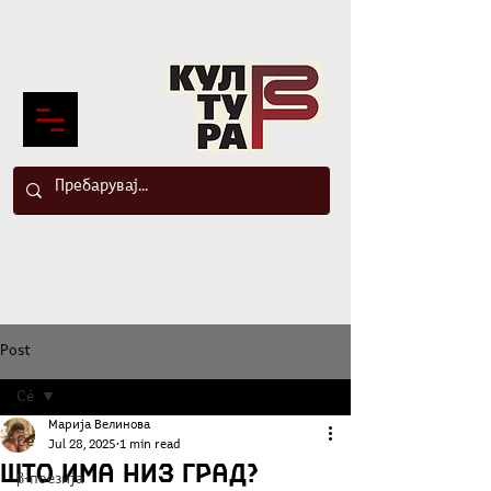
Post
Сè
Марија Велинова
Сè
Jul 28, 2025
1 min read
Што има низ град?
β-поезија