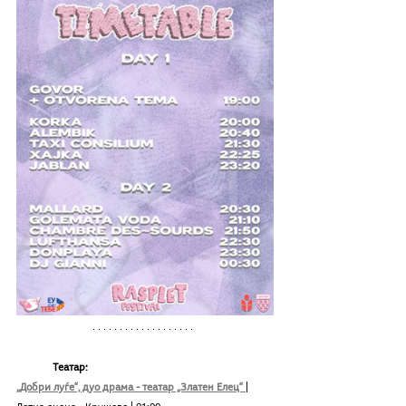
Театар:
„Добри луѓе“, дуо драма - театар „Златен Елец“
| 