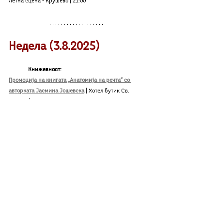
Летна сцена - Крушево | 21:00
Недела (
3.8
.2025)
	Книжевност:
Промоција на книгата „Анатомија на речта“ со 
авторката Јасмина Јошевска
| Хотел бутик Св. 
Никола | 12:00
Доколку организираш или знаeш за настан што 
сакаш да го вклучиме во следната неделна 
програма, пиши ни во инбокс на инстаграм: 
@kultura_beta
 или прати ни мејл на: 
kulturabeta@yahoo.com 
Што има низ град?