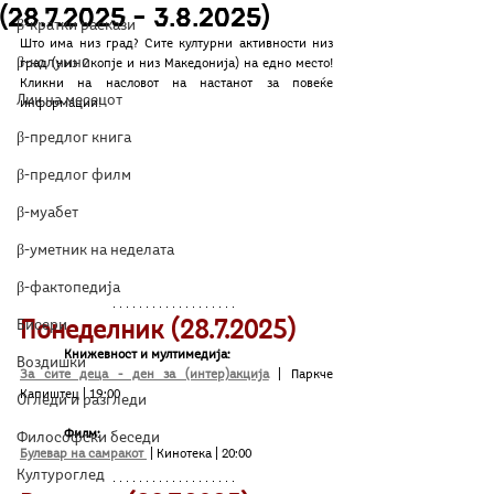
(28.7.2025 – 3.8.2025)
β-кратки раскази
Што има низ град? Сите културни активности низ 
β-колумни
град (низ Скопје и низ Македонија) на едно место! 
Кликни на насловот на настанот за повеќе 
Лик на месецот
информации!
β-предлог книга
β-предлог филм
β-муабет
β-уметник на неделата
β-фактопедија
Бисери
Понеделник (28.7.2025)
Книжевност и мултимедија:
Воздишки
За сите деца - ден за (интер)акција
| Паркче 
Капиштец | 19:00
Огледи и разгледи
Филм:
Философски беседи
Булевар на самракот 
| Кинотека | 20:00
Културоглед