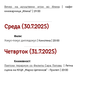
Вечер на друштвени игри во Илика
| кафе-
книжарница „Илика“ | 19:00
Среда (30.7.2025)
	Филм:
Хокус-покус диплодокус
| Кинотека | 20:00
Четврток (
31.7
.2025)
Книжевност:
Поетски терариум со Филипа Сара Попова 
 | Летна 
сцена на НУЦК „Марко Цепенков“ - Прилеп | 20:00