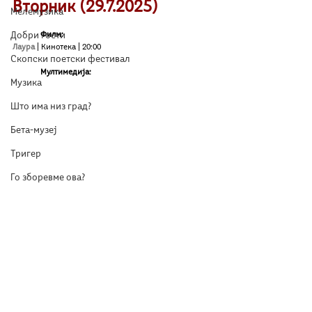
Вторник (29.7.2025)
Мелемузика
Филм:
Добри гости
Лаура
| Кинотека | 20:00
Скопски поетски фестивал
Мултимедија:
Музика
Што има низ град?
Бета-музеј
Тригер
Го зборевме ова?