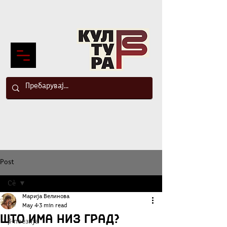
Post
Сè
Марија Велинова
Сè
May 4
3 min read
Што има низ град?
β-поезија