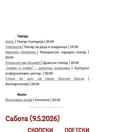
Театар:
Анна 
 | Театар Комедија | 20:00
Златокоса 
| Театар за деца и младинци | 19:00
Народен пратеник 
| Македонски народен театар | 
20:00
Куршуми над Бродвеј
| Драмски театар | 20:00 
„Знаме и куфер“ - комична дуодрама
| Културно 
информативен центар  | 20:00
Стенд ап шоу на Горан Винчиќ Винча
| 
Филхармонија | 20:00
Филм:
Мулхоланд драјв
| Кинотека | 20:00
Сабота (9.5.2026)
СКОПСКИ ПОЕТСКИ 