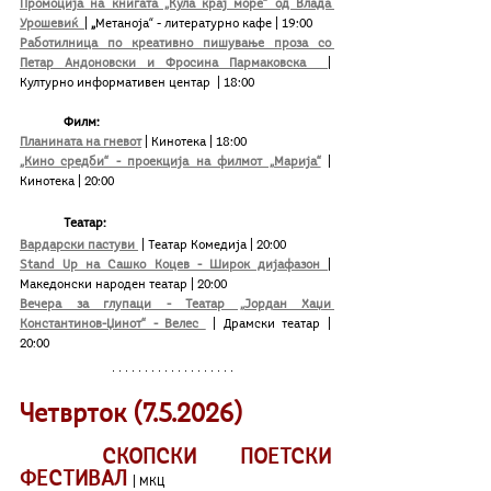
Промоција на книгата „Кула крај море“ од Влада 
Урошевиќ  
|
 „
Метаноја“ - литературно кафе
| 19:00
Работилница по креативно пишување проза со 
Петар Андоновски и Фросина Пармаковска 
| 
Културно информативен центар  | 18:00
	Филм:
Планината на гневот
| Кинотека | 18:00
„Кино средби“ - проекција на филмот „Марија“
| 
Кинотека | 20:00
Театар:
Вардарски пастуви 
 | Театар Комедија | 20:00
Stand Up на Сашко Коцев - Широк дијафазон 
| 
Македонски народен театар | 20:00
Вечера за глупаци - Театар „Јордан Хаџи 
Константинов-Џинот“ - Велес 
 | Драмски театар | 
20:00
Четврток (7.
5
.2026)
СКОПСКИ ПОЕТСКИ 
ФЕСТИВАЛ 
| МКЦ