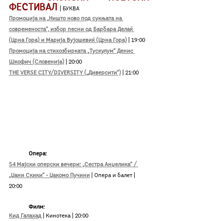
ФЕСТИВАЛ 
| БУКВА
Промоција на „Ништо ново под сукњата на 
современоста“, избор песни од Барбара Делаќ 
(Црна Гора) и Марија Вујошевиќ (Црна Гора)
| 19:00
Промоција на стихозбирката „Тускулум“ Денис 
Шкофич (Словенија)
| 20:00
THE VERSE CITY/DIVERSITY („Диверсити“)
 | 21:00
Опера:
54 Мајски оперски вечери: „Сестра Анџелика“ / 
„Џани Скики“ - Џакомо Пучини
| Опера и балет | 
20:00
Филм:
Кид Галахад
| Кинотека | 20:00