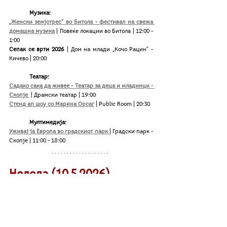
Музика:
„Женски земјотрес“ во Битола - фестивал на свежа 
домашна музика
 | Повеќе локации во Битола | 12:00 - 
1:00
Сепак се врти 2026 
| Дом на млади „Кочо Рацин“ - 
Кичево | 20:00
Театар:
Садако сака да живее - Театар за деца и младинци - 
Скопје 
 | Драмски театар | 19:00
Стенд ап шоу со Мaрина Орсаг
| Public Room | 20:30
Мултимедија:
Уживај ја Европа во градскиот парк 
| Градски парк - 
Скопје | 11:00 - 18:00
Недела (10.
5
.2026)
Музика:
Бесплатна работилница - Основи на 
Музикотерапија со Христина Станојковска 
Златковиќ
|
ул. МАНАПО бр.2 лок.131 Скопје 
| 16:00