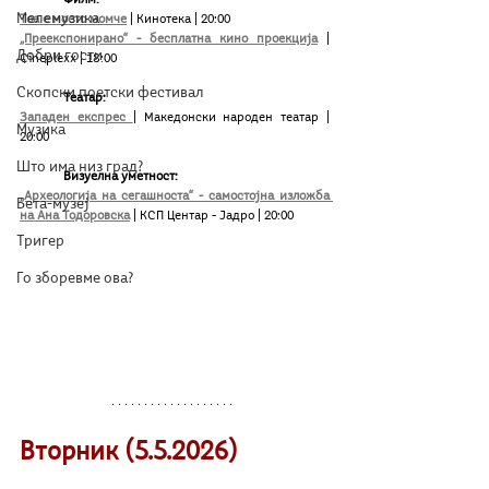
Мелемузика
Тоа е моето момче
| Кинотека | 20:00
„Преекспонирано“ - бесплатна кино проекција
| 
Добри гости
Cineplexx | 18:00
Скопски поетски фестивал
Театар:
Западен експрес 
| Македонски народен театар | 
Музика
20:00
Што има низ град?
	Визуелна уметност:
„Археологија на сегашноста“ - самостојна изложба 
Бета-музеј
на Ана Тодоровска
| КСП Центар - Јадро | 20:00
Тригер
Го зборевме ова?
Вторник (5.5.2026)