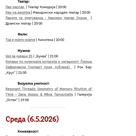
Театар:
Пар распар 
 | Театар Комедија | 20:00
Кец на десетка 
| Македонски народен театар | 20:00
Парите се отепувачка - Народен театар Охрид 
 | 
Драмски театар | 20:00
Филм:
Тоа е моето момче
| Кинотека | 20:00
	Музика:
Џез за чудаци 25
 | „Буква“ | 21:00
Копање по музичката историја и сегашност: Ѓокица 
Зафировски (поткаст пред публика) 
 | Рок Бар 
„Круг“ | 21:00
	Визуелна уметност:
Resonant Threads: Geometry of Memory, Rhythm of 
Time - Zana Vossou & Nikos Tamoutselis
| Галерија 
„Остен“ | 19:00
Среда (6.5.2026)
Книжевност: