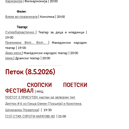
Хармонија
| Филхармонија | 20:00
	Филм:
Влези во празнината
| Кинотека | 20:00
Театар:
Супербајкастично 
| Театар за деца и младинци | 
19:00
Премиера: Bivir... Bivir... 
| Македонски народен 
театар | 19:00
Диво месо
| Македонски народен театар | 20:00
Џеки
| Драмски театар | 20:00
Петок (8.5.2026)
СКОПСКИ ПОЕТСКИ 
ФЕСТИВАЛ 
| МКЦ
ПОЕТОТ Е ПРИСУТЕН: настан од затворен тип
Диптих # 6 со Гонџа Озмен (Турција) и Кристина 
Шпиранец (Хрватска)
 |  19:30
(СО) СТИХ СПРОТИ НАРАТИВ! #2
 | 21:00