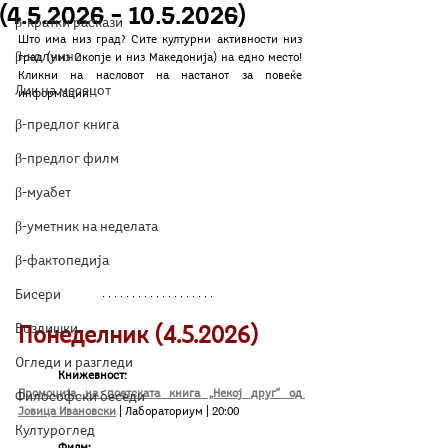
(4.5.2026 – 10.5.2026)
β-кратки раскази
Што има низ град? Сите културни активности низ 
β-колумни
град (низ Скопје и низ Македонија) на едно место! 
Кликни на насловот на настанот за повеќе 
Лик на месецот
информации!
β-предлог книга
β-предлог филм
β-муабет
β-уметник на неделата
β-фактопедија
Бисери
Воздишки
Понеделник (4.5.2026)
Огледи и разгледи
Книжевност:
Промоција на поетската книга „Некој друг“ од 
Философски беседи
Јовица Ивановски
| Лабораториум | 20:00
Културоглед
	Филм: