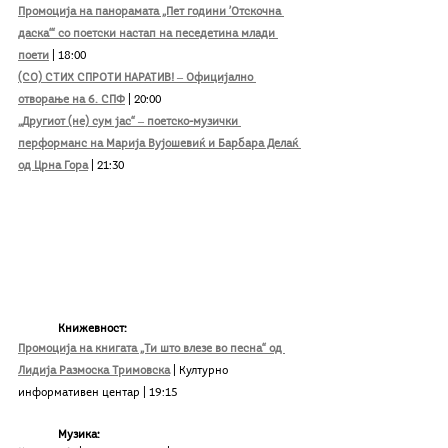
Промоција на панорамата „Пет години ’Отскочна 
даска‘“ со поетски настап на песедетина млади 
поети
| 18:00
(СО) СТИХ СПРОТИ НАРАТИВ! ‒ Официјално 
отворање на 6. СПФ
| 20:00
„Другиот (не) сум јас“ ‒ поетско-музички 
перформанс на Марија Вујошевиќ и Барбара Делаќ 
од Црна Гора
| 21:30
Книжевност:
Промоција на книгата „Ти што влезе во песна“ од 
Лидија Размоска Тримовска
| Културно 
информативен центар | 19:15
Музика: