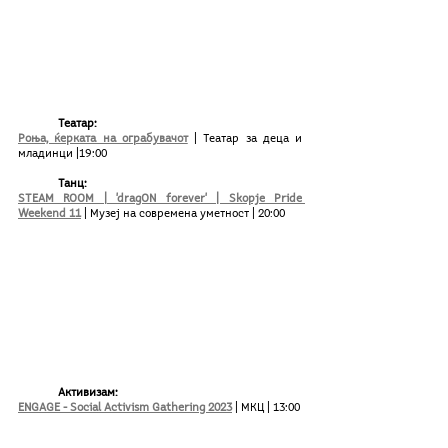
Театар: 
Роња, ќерката на ограбувачот
 | Театар за деца и 
младинци |19:00
Танц:
STEAM ROOM | 'dragON forever' | Skopje Pride 
Weekend 11
 | Музеј на современа уметност | 20:00
Активизам:
ENGAGE - Social Activism Gathering 2023
 | МКЦ | 13:00