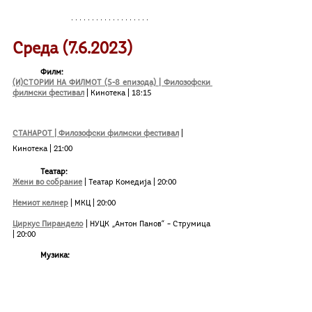
Среда (7.6.2023)
Филм:
(И)СТОРИИ НА ФИЛМОТ (5-8 епизода) | Филозофски 
филмски фестивал
| Кинотека | 18:15
СТАНАРОТ | Филозофски филмски фестивал
 | 
Кинотека | 21:00
Театар:
Жени во собрание
| Театар Комедија | 20:00	
Немиот келнер
 | МКЦ | 20:00
Циркус Пирандело
| НУЦК „Антон Панов“ – Струмица 
| 20:00	
Музика: