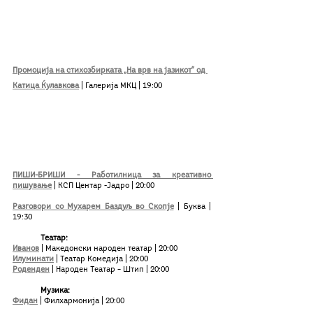
Промоција на стихозбирката „На врв на јазикот“ од 
Катица Ќулавкова
 | Галерија МКЦ | 19:00
ПИШИ-БРИШИ - Работилница за креативно 
пишување
 | КСП Центар -Јадро | 20:00
Разговори со Мухарем Баздуљ во Скопје
 | Буква | 
19:30
Театар:
Иванов
| Македонски народен театар | 20:00	
Илуминати
 | Театар Комедија | 20:00
Роденден
| Народен Театар – Штип | 20:00
Музика:
Фидан
| Филхармонија | 20:00