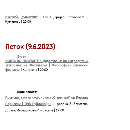
Изложба „САМОУКИ“
| НУЦК „Трајко Прокопиев“ - 
Куманово | 20:00
Петок (9.6.2023)	
Филм:
ЗМИЈА ВО ПАЗУВИТЕ + Доделување на наградите и 
затворање на Фестивалот | Филозофски филмски 
фестивал
 | Кинотека | 20:00
Книжевност:
Промоција на стихозбирката „Огнен пој“ од Перица 
Сарџоски | ПНВ Публикации
| Градска библиотека 
„Браќа Миладиновци“ - Скопје | 19:00