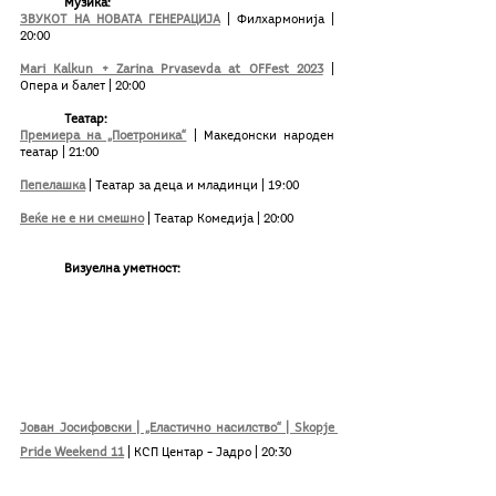
Музика:
ЗВУКОТ НА НОВАТА ГЕНЕРАЦИЈА
 | Филхармонија | 
20:00
Mari Kalkun + Zarina Prvasevda at OFFest 2023
 | 
Опера и балет | 20:00
Театар: 
Премиера на „Поетроника“
 | Македонски народен 
театар | 21:00
Пепелашка
 | Театар за деца и младинци | 19:00
Веќе не е ни смешно
| Театар Комедија | 20:00
Визуелна уметност:
Јован Јосифовски | „Еластично насилство“ | Skopje 
Pride Weekend 11
 | КСП Центар – Јадро | 20:30