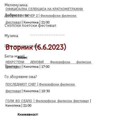
Мелемузика
ОФИЦИЈАЛНА СЕЛЕКЦИЈА НА КРАТКОМЕТРАЖНИ 
Добри гости
ФИЛМОВИ – ВЕЧЕР 2 | Филозофски филмски 
фестивал
| Кинотека | 21:00
Скопски поетски фестивал
Музика
Што има низ град?
Вторник (6.6.2023)
Бета-музеј
	Филм:
НЕКРСТЕНИ ДЕНОВИ| Филозофски филмски 
Тригер
фестивал
| Кинотека | 17:00
Го зборевме ова?
ПОСЛЕДНИОТ СНЕГ | Филозофски филмски 
фестивал
| Кинотека | 18:30
ГОЛИ ВО СЕДЛО | Филозофски филмски фестивал
 | 
Кинотека | 21:00
Книжевност: