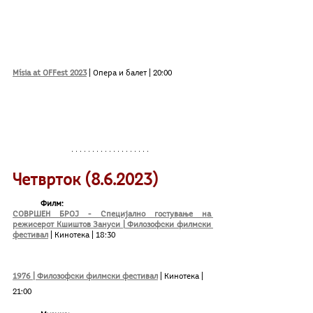
Mísia at OFFest 2023
 | Опера и балет | 20:00
Четврток (8.6.2023)
Филм:
СОВРШЕН БРОЈ - Специјално гостување на 
режисерот Кшиштов Зануси | Филозофски филмски 
фестивал
| Кинотека | 18:30
1976 | Филозофски филмски фестивал
 | Кинотека | 
21:00	