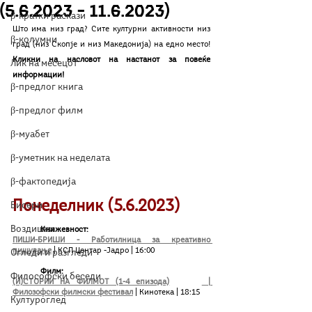
(5.6.2023 – 11.6.2023)
β-кратки раскази
Што има низ град? Сите културни активности низ 
β-колумни
град (низ Скопје и низ Македонија) на едно место! 
Кликни на насловот на настанот за повеќе 
Лик на месецот
информации!
β-предлог книга
β-предлог филм
β-муабет
β-уметник на неделата
β-фактопедија
Понеделник (5.6.2023)
Бисери
Воздишки
	Книжевност:
ПИШИ-БРИШИ - Работилница за креативно 
пишување
 | КСП Центар -Јадро | 16:00
Огледи и разгледи
 	Филм:
Философски беседи
(И)СТОРИИ НА ФИЛМОТ (1-4 епизода)	 | 
Филозофски филмски фестивал
| Кинотека | 18:15
Културоглед