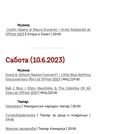
Музика: 
 Justin Adams & Mauro Durante + Krste Rodzevski at 
OFFest 2023
 |
 Опера и балет | 20:00
Сабота (10.6.2023)
Музика:
Irena & Vojtěch Havlovi (concert) + Little Blue Nothing 
(documentary film) at OFFest 2023
 | МКЦ |19:00
Bab L' Bluz + Dizzy Mandjeku & The Odemba OK All 
Stars at OFFest 2023
| МКЦ |22:00
Театар:
Чиполино
| Македонски народен театар | 20:00	
Супербајкастично
| Театар за деца и младинци | 
19:00
Женска гардероба
 | Театар Комедија | 20:00