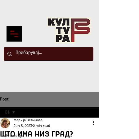
Post
Сè
Марија Велинова
Сè
Jun 5, 2023
2 min read
Што има низ град?
β-поезија