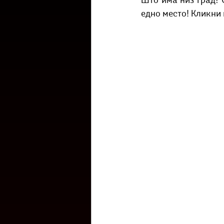
Што има низ град? С
Културоглед
Мелемузика
едно место! Кликни
Тригер
Го зборевме ова?