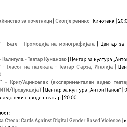
ќинство за почетници
|
Скопје ремикс
| Кинотека | 20:
“ - Баге - Промоција на монографијата 
| Центар за 
- Калигула - Театар Куманово 
 - Гласот на патеката - Театар С'арза, Италија 
| Цен
0 
“ - Криг/Ацинселак (експериментален видео театар
 ИТИ/ПродукцијаТ
| Центар за култура „Антон Панов“ | 0
Македонски народен театар | 20:00
ост:
 Стела: Cards Against Digital Gender Based Violence
| 