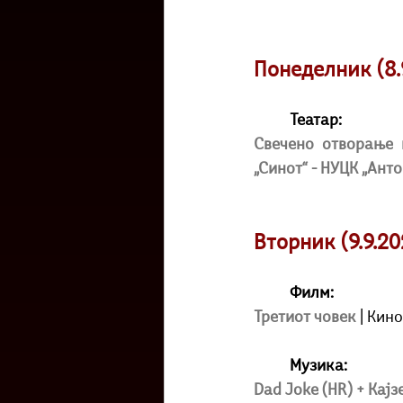
Понеделник (8.
Театар:
Свечено отворање 
„Синот“ - НУЦК „Ант
Вторник (9.9.20
Филм:
Третиот човек 
| Кино
Музика:
Dad Joke (HR) + Кајз