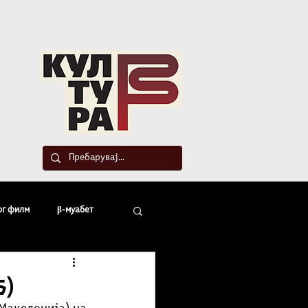
такт
ог филм
β-муабет
офски беседи
5)