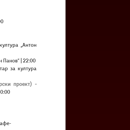
00
култура „Антон 
| Центар за култура „Антон Панов“ | 22:00 
тар за култура 
ски проект) - 
0:00 
кафе-