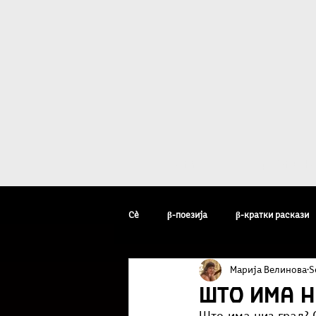
Дома
β - уметн
Сè
β-поезија
β-кратки раскази
Марија Велинова
S
β-уметник на неделата
β-факто
Што има ни