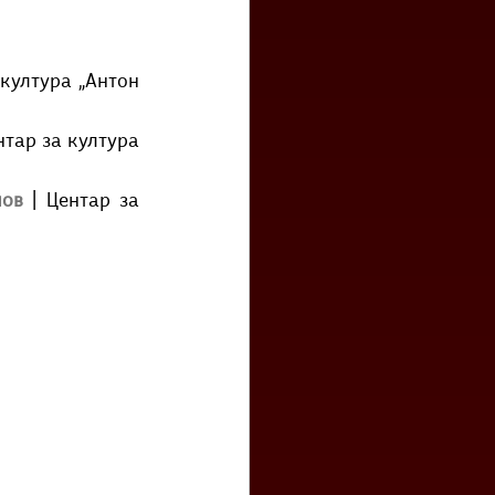
 култура „Антон 
нтар за култура 
лов
| Центар за 