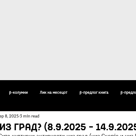
ост
За Култура β
Галерија
Кон
β-колумни
Лик на месецот
β-предлог книга
β-предл
ep 8, 2025
3 min read
педија
Бисери
Воздишки
Огледи и разгледи
Филос
з град? (8.9.2025 – 14.9.202