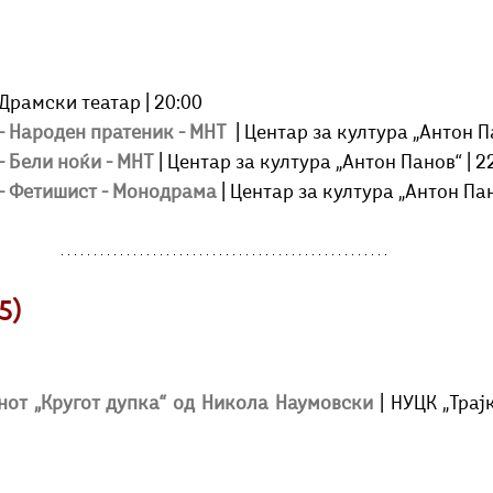
 Драмски театар | 20:00
- Народен пратеник - МНТ 
| Центар за култура „Антон П
- Бели ноќи - МНТ
| Центар за култура „Антон Панов“ | 22
 - Фетишист - Монодрама 
| Центар за култура „Антон Пан
5)
от „Кругот дупка“ од Никола Наумовски
| НУЦК „Трај