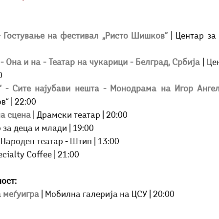
- Гостување на фестивал „Ристо Шишков“
| Центар за
- Она и на - Театар на чукарици - Белград, Србија
| Це
0 
“ - Сите најубави нешта - Монодрама на Игор Анге
“ | 22:00 
на сцена
| Драмски театар | 20:00
р за деца и млади | 19:00
| Народен театар - Штип | 13:00 
cialty Coffee | 21:00
ост:
 меѓуигра
| Мобилна галерија на ЦСУ | 20:00