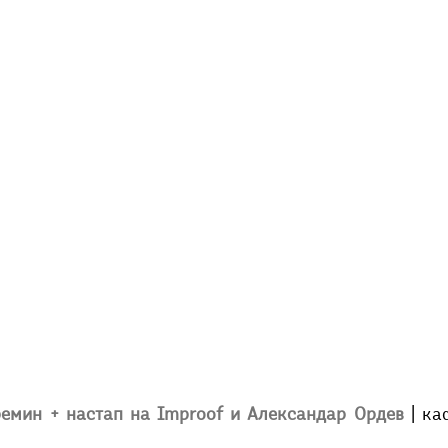
ремин + настап на Improof и Александар Ордев
| ка