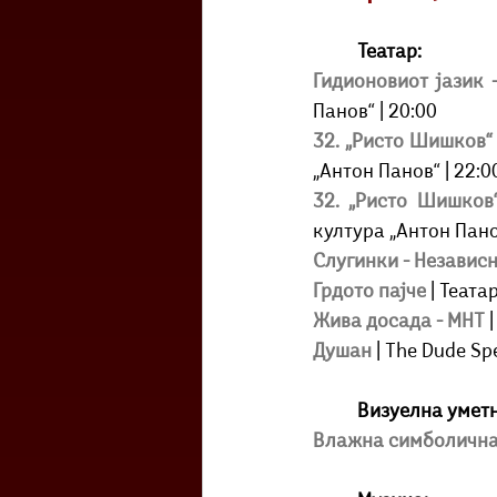
Театар:
Гидионовиот јазик 
Панов“ | 20:00
32. „Ристо Шишков“ 
„Антон Панов“ | 22:0
32. „Ристо Шишков
култура „Антон Панов
Слугинки - Независ
Грдото пајче
 | Теата
Жива досада - МНТ
Душан 
| The Dude Spe
Визуелна уметн
Влажна симболична