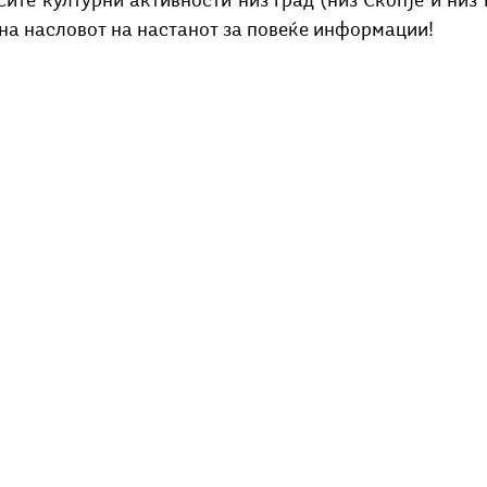
ите културни активности низ град (низ Скопје и низ 
Добри гости
Скопски поетски фестивал
Музика
Што има 
 на насловот на настанот за повеќе информации!