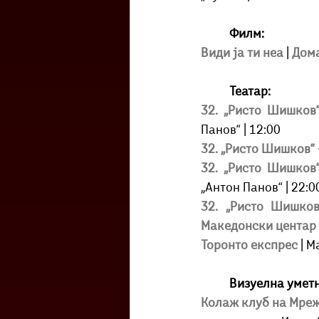
Филм:
Види ја ти неа 
| 
Дома
Театар:
32. „Ристо Шишков
Панов“ | 12:00 
32. „Ристо Шишков“ 
32. „Ристо Шишков“
„Антон Панов“ | 22:0
32. „Ристо Шишков
Македонски центар
Торонто експрес
 | 
Визуелна уметн
Колаж клуб на Мрежа