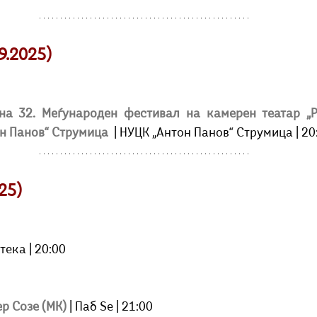
9.2025)
на 32. Меѓународен фестивал на камерен театар „Р
он Панов“ Струмица
 | НУЦК „Антон Панов“ Струмица | 20
25)
тека | 20:00
ер Созе (МК)
| Паб Ѕе | 21:00