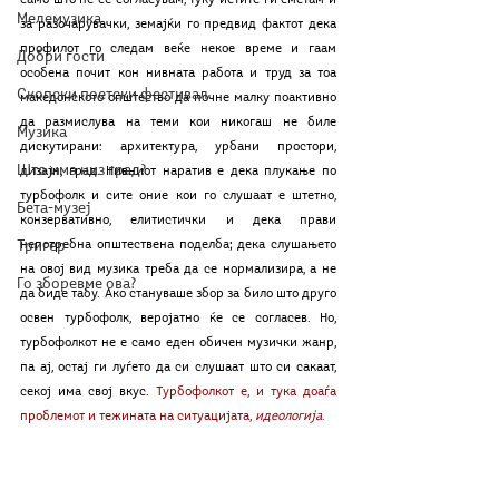
само што не се согласувам, туку истите ги сметам и 
Мелемузика
за разочарувачки, земајќи го предвид фактот дека 
профилот го следам веќе некое време и гаам 
Добри гости
особена почит кон нивната работа и труд за тоа 
Скопски поетски фестивал
македонското општество да почне малку поактивно 
да размислува на теми кои никогаш не биле 
Музика
дискутирани: архитектура, урбани простори, 
Што има низ град?
дизајн, град. Нивниот наратив е дека плукање по 
турбофолк и сите оние кои го слушаат е штетно, 
Бета-музеј
конзервативно, елитистички и дека прави 
Тригер
непотребна општествена поделба; дека слушањето 
на овој вид музика треба да се нормализира, а не 
Го зборевме ова?
да биде табу. Ако стануваше збор за било што друго 
освен турбофолк, веројатно ќе се согласев. Но, 
турбофолкот не е само еден обичен музички жанр, 
па ај, остај ги луѓето да си слушаат што си сакаат, 
секој има свој вкус. 
Турбофолкот е, и тука доаѓа 
проблемот и тежината на ситуацијата, 
идеологија
.