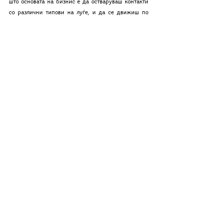
што основата на бизнис е да остваруваш контакти 
со различни типови на луѓе, и да се движиш по 
различни места. Па можеби затоа и економската 
ситуација е таква каква што е 🤪“. Сфаќам која е 
идејата, дека треба да бидеме поотворени кон луѓе, 
места и нешта кои можеби не се по наш вкус за да 
бидеме креативни и успешни луѓе. Да, се 
согласувам. 
Поентата ќе беше одлична ако 
стануваше збор за било што друго освен за 
турбофолк
. 
На алтернативата ѝ треба мејнстрим за 
да биде алтернатива
, тоа е нешто за што 
имам 
пишувано
 уште одамна и што е уште поочигледно 
денес, кога македонската поп сцена е речиси 
непостоечка. 
Но, во ниеден случај под „мејнстрим“ 
или „поп“ не смее да се подразбира турбофолк!
 А, 
кога станува збор за последната реченица, воопшто 
да се инсинуира дека економската ситуација е 
таква каква што е затоа што алтернативците 
одбиваат да слушаат турбофолк и да одат во 
Интермецо 
е само еден лош и неуспешен обид за 
смешка. 