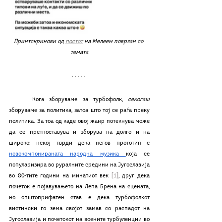
Принтскринови од 
постот
 на Мелеем поврзан со 
темата
	Кога зборуваме за турбофолк, 
секогаш 
зборуваме за политика, затоа што тој се раѓа преку 
политика. За тоа од каде овој жанр потекнува може 
да се претпоставува и зборува на долго и на 
широко: некој тврди дека негов прототип е 
новокомпонираната народна музика 
која се 
популаризира во руралните средини на Југославија 
во 80-тите години на минатиот век 
[1]
, друг дека 
почеток е појавувањето на Лепа Брена на сцената, 
но општоприфатен став е дека турбофолкот 
вистински го зема својот замав со распадот на 
Југославија и почетокот на воените турбуленции во 