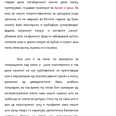
гледам дека соговорникот мисли дека малку 
претерувам, го давам примерот за 
Аркан и Цеца
. Па 
има ли нешто попретставително за културата (која 
започна, но не заврши) во 90-тите години од брак 
помеѓу воен злосторник и турбофолк суперѕвезда? 
Додека нејзиниот сопруг и неговите „тигри“ 
убивале луѓе на фронтот, Цеца ги забавувала луѓето, 
полнела сали и арени пеејќи за љубов и страст. Ама 
нели, нема врска, музика си е музика. 
	Она што е за мене, но веројатно за 
генерациите над мене, е  уште поинтересно е тоа 
дека начинот на кој турбофолкот се претставува 
или е перцепиран од општата јавност денес е многу 
различен од деведесеттите. Иако, особено 
популарен, во тоа време тој сепак бил презиран од 
интелектуалните елити како нешто срамно што не 
треба да се смета за култура. Сега, тој не само што е 
дел од мејнстримот, туку е прифатен како нешто 
што Урош Чворо го нарекува „автентична балканска 