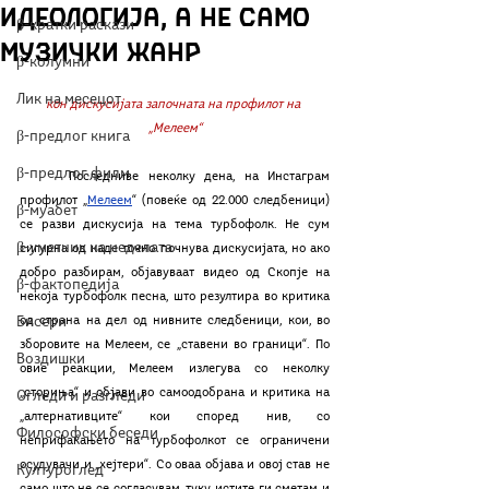
идеологија, а не само
β-кратки раскази
музички жанр
β-колумни
Лик на месецот
кон дискусијата започната на профилот на 
„Мелеем“
β-предлог книга
β-предлог филм
	Последниве неколку дена, на Инстаграм 
профилот „
Мелеем
“ (повеќе од 22.000 следбеници) 
β-муабет
се разви дискусија на тема турбофолк. Не сум 
β-уметник на неделата
сигурна од каде точно почнува дискусијата, но ако 
добро разбирам, објавуваат видео од Скопје на 
β-фактопедија
некоја турбофолк песна, што резултира во критика 
Бисери
од страна на дел од нивните следбеници, кои, во 
зборовите на Мелеем, се „ставени во граници“. По 
Воздишки
овие реакции, Мелеем излегува со неколку 
„сториња“ и објави во самоодобрана и критика на 
Огледи и разгледи
„алтернативците“ кои според нив, со 
Философски беседи
неприфаќањето на турбофолкот се ограничени 
осудувачи и „хејтери“. Со оваа објава и овој став не 
Културоглед