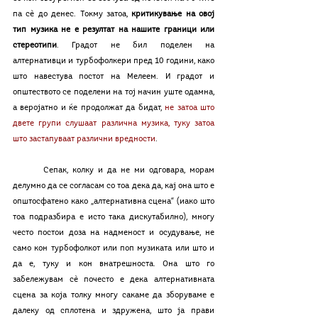
па сè до денес. Токму затоа, 
критикување на овој 
тип музика не е резултат на нашите граници или 
стереотипи
. Градот не бил поделен на 
алтернативци и турбофолкери пред 10 години, како 
што навестува постот на Мелеем. И градот и 
општеството се поделени на тој начин уште одамна, 
а веројатно и ќе продолжат да бидат, 
не затоа што 
двете групи слушаат различна музика, туку затоа 
што застапуваат различни вредности
. 
	Сепак, колку и да не ми одговара, морам 
делумно да се согласам со тоа дека да, кај она што е 
општосфатено како „алтернативна сцена“ (иако што 
тоа подразбира е исто така дискутабилно), многу 
често постои доза на надменост и осудување, не 
само кон турбофолкот или поп музиката или што и 
да е, туку и кон внатрешноста. Она што го 
забележувам сè почесто е дека алтернативната 
сцена за која толку многу сакаме да зборуваме е 
далеку од сплотена и здружена, што ја прави 