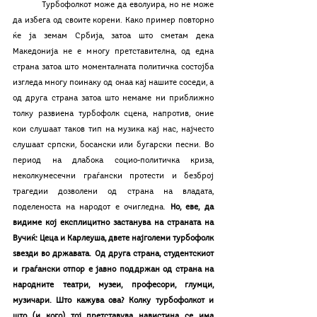
	Турбофолкот може да еволуира, но не може 
да избега од своите корени. Како пример повторно 
ќе ја земам Србија, затоа што сметам дека 
Македонија не е многу претставителна, од една 
страна затоа што моменталната политичка состојба 
изгледа многу поинаку од онаа кај нашите соседи, а 
од друга страна затоа што немаме ни приближно 
толку развиена турбофолк сцена, напротив, оние 
кои слушаат таков тип на музика кај нас, најчесто 
слушаат српски, босански или бугарски песни. Во 
период на длабока социо-политичка криза, 
неколкумесечни граѓански протести и безброј 
трагедии дозволени од страна на владата, 
поделеноста на народот е очигледна.
 Но, еве, да 
видиме кој експлицитно застанува на страната на 
Вучиќ: Цеца и Карлеуша, двете најголеми турбофолк 
ѕвезди во државата. Од друга страна, студентскиот 
и граѓански отпор е јавно поддржан од страна на 
народните театри, музеи, професори, глумци, 
музичари. Што кажува ова? Колку турбофолкот и 
што (и кого) тој претставува навистина се има 