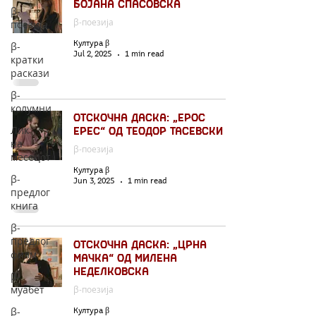
Бојана Спасовска
β-
β-поезија
поезија
β-
Култура β
Jul 2, 2025
1 min read
кратки
раскази
β-
колумни
Отскочна даска: „Ерос
Лик
ерес“ од Теодор Тасевски
на
β-поезија
месецот
Култура β
β-
Jun 3, 2025
1 min read
предлог
книга
β-
предлог
Отскочна даска: „Црна
филм
мачка“ од Милена
Неделковска
β-
муабет
β-поезија
β-
Култура β