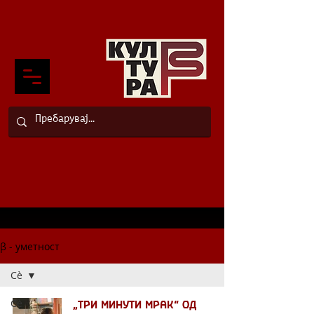
β - уметност
Сè
Сè
„Три минути мрак“ од