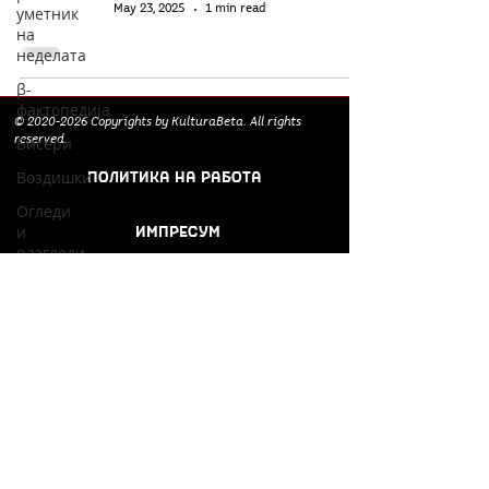
May 23, 2025
1 min read
уметник
на
неделата
β-
фактопедија
©
2020-2026
Copyrights by KulturaBeta. All rights
reserved.
Бисери
ПОЛИТИКА НА РАБОТА
Воздишки
Огледи
ИМПРЕСУМ
и
разгледи
Соработници и
Философски
поддржувачи:
беседи
Културоглед
Мелемузика
Добри
гости
Скопски
поетски