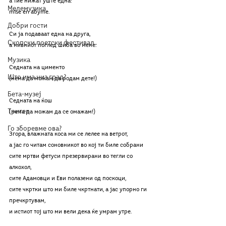
а тие нижат уште една:
Мелемузика
mise en abyme.
Добри гости
Си ја подаваат една на друга, 
Скопски поетски фестивал
а нивниот поглед шиба во мене:
Музика
Седната на цименто 
Што има низ град?
(нема да можам да родам дете!)
Бета-музеј
Седната на ќош
Тригер
(нема да можам да се омажам!)
Го зборевме ова?
Згора, влажната коса ми се лелее на ветрот, 
а јас го читам соновникот во кој ти биле собрани
сите мртви фетуси презервирани во тегли со 
алкохол,
сите Адамовци и Еви полазени од поскоци,
сите чкртки што ми биле чкртнати, а јас упорно ги 
пречкртувам, 
и истиот тој што ми вели дека ќе умрам утре. 