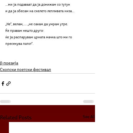
...ми ја подаваат да ја донижам со тутун 
и да ја обесам на скелето лепливата низа...
„Не“, велам, ... „не сакам да умрам утре. 
Ќе правам нешто друго:
ќе ја распарувам црната мачка што ми го 
пресекува патот“.
β-поезија
Скопски поетски фестивал
See All
Related Posts