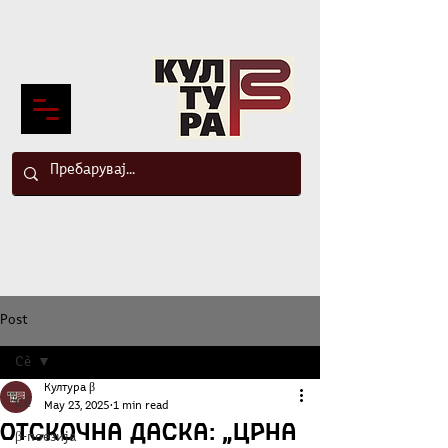
Post
Сè
Култура β
Сè
May 23, 2025
1 min read
Отскочна даска: „Црна
β-поезија