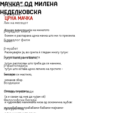
мачка“ од Милена
β-кратки раскази
Неделковска
β-колумни
ЦРНА МАЧКА
Лик на месецот
Вршам вивисекција на минатото 
β-предлог книга
божем е распарана црна мачка што ми го пресекла 
β-предлог филм
патот.
β-муабет
Расекувајќи ја, во сржта ѝ гледам многу тутун:
β-уметник на неделата
тутун насобран в бовчи,
тутун распослан што треба да се нанижи,
β-фактопедија
тутун што остава црно лепило на прстите – 
Бисери
некакво си мастило, 
некаков збор.
Воздишки
Огледи и разгледи
Гледам, понатаму, 
(а и сакам од нив да чујам сè)
Философски беседи
и чудникаво нанижана низа од оскомична љубов:
чукунбабами-прабабами-бабами-мајками-
Културоглед