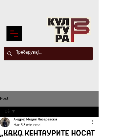
Post
Сè
Андреј Медиќ Лазаревски
Сè
Mar 3
3 min read
„Како кентаурите носат
β-поезија