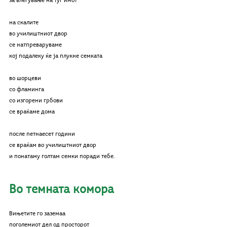
за влегување на туѓ имот
на скалите
во училиштниот двор
се натпреваруваме
кој подалеку ќе ја плукне семката
во шорцеви
со фламинга
со изгорени грбови
се враќаме дома
после петнаесет години
се враќам во училиштниот двор
и понатаму голтам семки поради тебе.
Во темната комора
Вињетите го заземаа
поголемиот дел од просторот