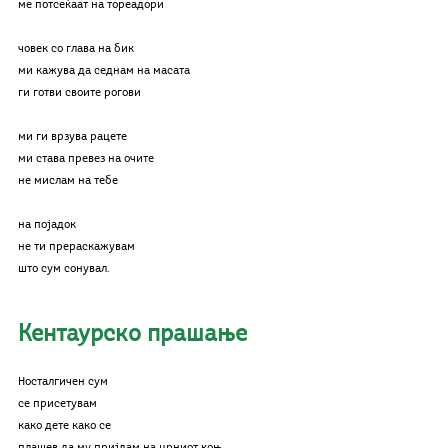
ме потсеќаат на тореадори
човек со глава на бик
ми кажува да седнам на масата
ги готви своите рогови
ми ги врзува рацете
ми става превез на очите
не мислам на тебе
на појадок
не ти прераскажувам
што сум сонувал.
Кентаурско прашање
Носталгичен сум
се присетувам
како дете како се