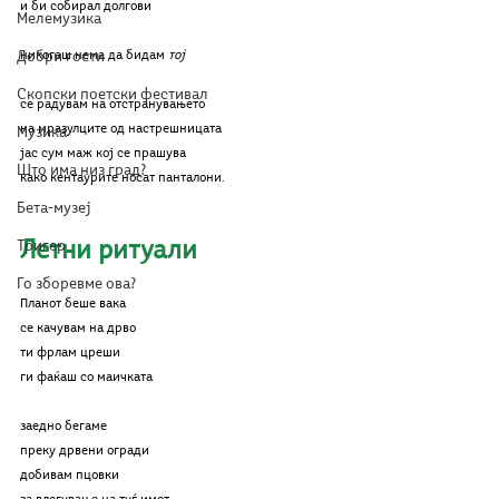
и би собирал долгови
Мелемузика
Добри гости
никогаш нема да бидам 
тој
Скопски поетски фестивал
се радувам на отстранувањето
на мразулците од настрешницата
Музика
јас сум маж кој се прашува
Што има низ град?
како кентаурите носат панталони.
Бета-музеј
Тригер
Летни ритуали
Го зборевме ова?
Планот беше вака
се качувам на дрво
ти фрлам цреши
ги фаќаш со маичката
заедно бегаме
преку дрвени огради
добивам пцовки