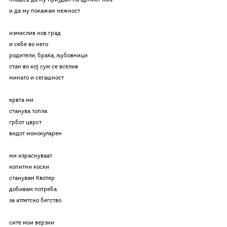
плашев да му пријдам на црниот коњ
и да му покажам нежност
измислив нов град
и себе во него
родители, браќа, љубовници
стан во кој сум се вселив
минато и сегашност
крвта ми
станува топла
грбот цврст
видот монокуларен
ми израснуваат
копитни коски
станувам Квотер
добивам потреба 
за атлетскo бегство
сите мои верзии