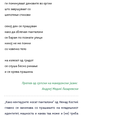
ги поминуваат деновите во оргии
што завршуваат со
шепотење стихови
секој ден се прашувам
како да облечам панталони
се барам по познати улици
никој не ме помни
со човечко тело
на излезот од градот
се слуша бесно рикање
и се крева прашина.
Препев од српски на македонски јазик: 
Андреј Медиќ Лазаревски
„Како кентаурите носат панталони“ од Ненад Костиќ 
главно се занимава со прашањето на младешкиот 
идентитет, машкоста и каква таа може и (не) треба 