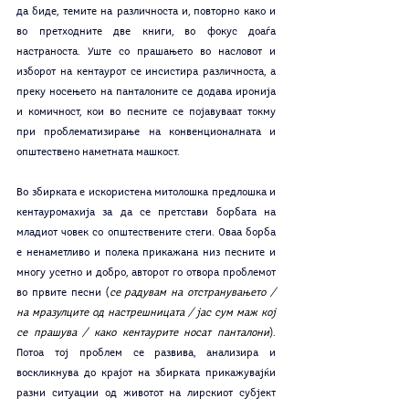
да биде, темите на различноста и, повторно како и 
во претходните две книги, во фокус доаѓа 
настраноста. Уште со прашањето во насловот и 
изборот на кентаурот се инсистира различноста, а 
преку носењето на панталоните се додава иронија 
и комичност, кои во песните се појавуваат токму 
при проблематизирање на конвенционалната и 
општествено наметната машкост. 
Во збирката е искористена митолошка предлошка и 
кентауромахија за да се претстави борбата на 
младиот човек со општествените стеги. Оваа борба 
е ненаметливо и полека прикажана низ песните и 
многу усетно и добро, авторот го отвора проблемот 
во првите песни (
се радувам на отстранувањето / 
на мразулците од настрешницата / јас сум маж кој 
се прашува / како кентаурите носат панталони
). 
Потоа тој проблем се развива, анализира и 
воскликнува до крајот на збирката прикажувајќи 
разни ситуации од животот на лирскиот субјект 