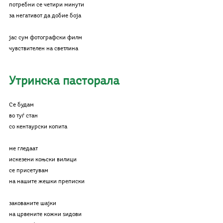
потребни се четири минути
за негативот да добие боја
јас сум фотографски филм
чувствителен на светлина
Утринска пасторала
Се будам
во туѓ стан
со кентаурски копита
ме гледаат
искезени коњски вилици
се присетувам
на нашите жешки преписки
закованите шајки
на црвените кожни ѕидови