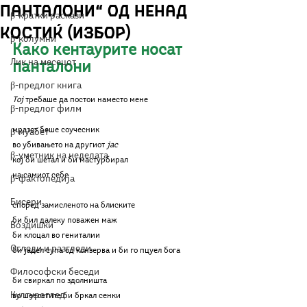
панталони“ од Ненад
β-кратки раскази
Костиќ (избор)
β-колумни
Како кентаурите носат 
Лик на месецот
панталони
β-предлог книга
Тој
 требаше да постои наместо мене
β-предлог филм
мразот беше соучесник
β-муабет
во убивањето на другиот 
јас
β-уметник на неделата
кој би шетал и би мастурбирал
на самиот себе
β-фактопедија
Бисери
според замисленото на блиските
би бил далеку поважен маж
Воздишки
би клоцал во гениталии
Огледи и разгледи
би јадел супа од конзерва и би го пцуел бога
Философски беседи
би свиркал по здолништа
Културоглед
во шеесетите би бркал сенки