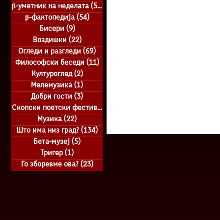
β-уметник на неделата
(51)
51 posts
β-фактопедија
(54)
54 posts
Бисери
(9)
9 posts
Воздишки
(22)
22 posts
Огледи и разгледи
(69)
69 posts
Философски беседи
(11)
11 posts
Културоглед
(2)
2 posts
Мелемузика
(1)
1 post
Добри гости
(3)
3 posts
Скопски поетски фестивал
(50)
50 posts
Музика
(22)
22 posts
Што има низ град?
(134)
134 posts
Бета-музеј
(5)
5 posts
Тригер
(1)
1 post
Го зборевме ова?
(23)
23 posts