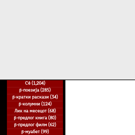
Дома
β - уметн
Сè
(1,204)
1,204 posts
β-поезија
(285)
285 posts
β-кратки раскази
(34)
34 posts
β-колумни
(124)
124 posts
Лик на месецот
(68)
68 posts
β-предлог книга
(80)
80 posts
β-предлог филм
(62)
62 posts
β-муабет
(99)
99 posts