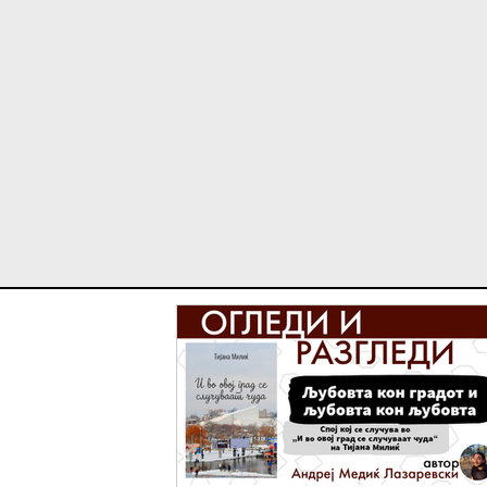
ост
За Култура β
Галерија
Кон