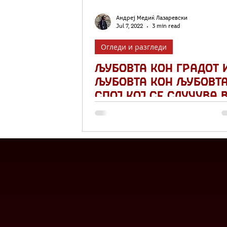
Андреј Медиќ Лазаревски
Jul 7, 2022
3 min read
Огледи и разгледи
Љубовта кон градот 
љубовта кон љубовта
спој кој се случува 
„И во овој град се
случуваат чуда“