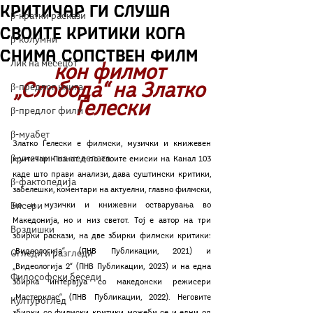
критичар ги слуша
β-кратки раскази
своите критики кога
β-колумни
снима сопствен филм
Лик на месецот
кон филмот 
„Слобода“ на Златко 
β-предлог книга
Ѓелески
β-предлог филм
β-муабет
Златко Ѓелески е филмски, музички и книжевен 
β-уметник на неделата
критичар. Познат е по своите емисии на Канал 103 
каде што прави анализи, дава суштински критики, 
β-фактопедија
забелешки, коментари на актуелни, главно филмски, 
Бисери
но и музички и книжевни остварувања во 
Македонија, но и низ светот. Тој е автор на три 
Воздишки
збирки раскази, на две збирки филмски критики: 
„Видеологија“ (ПНВ Публикации, 2021) и 
Огледи и разгледи
„Видеологија 2“ (ПНВ Публикации, 2023) и на една 
Философски беседи
збирка интервјуа со македонски режисери 
„Мастерклас“ (ПНВ Публикации, 2022). Неговите 
Културоглед