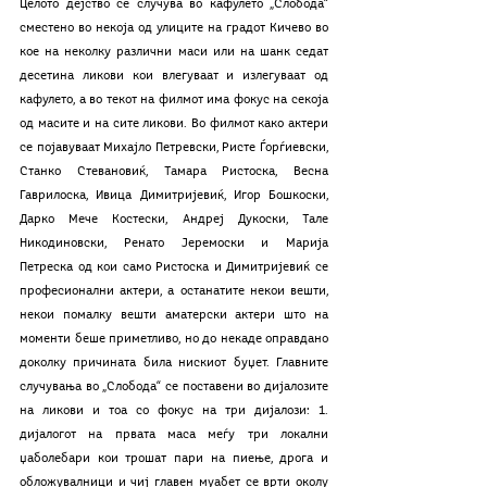
Целото дејство се случува во кафулето „Слобода“ 
сместено во некоја од улиците на градот Кичево во 
кое на неколку различни маси или на шанк седат 
десетина ликови кои влегуваат и излегуваат од 
кафулето, а во текот на филмот има фокус на секоја 
од масите и на сите ликови. Во филмот како актери 
се појавуваат Михајло Петревски, Ристе Ѓорѓиевски, 
Станко Стевановиќ, Тамара Ристоска, Весна 
Гаврилоска, Ивица Димитријевиќ, Игор Бошкоски, 
Дарко Мече Костески, Андреј Дукоски, Тале 
Никодиновски, Ренато Јеремоски и Марија 
Петреска од кои само Ристоска и Димитријевиќ се 
професионални актери, а останатите некои вешти, 
некои помалку вешти аматерски актери што на 
моменти беше приметливо, но до некаде оправдано 
доколку причината била нискиот буџет. Главните 
случувања во „Слобода“ се поставени во дијалозите 
на ликови и тоа со фокус на три дијалози: 1. 
дијалогот на првата маса меѓу три локални 
џаболебари кои трошат пари на пиење, дрога и 
обложувалници и чиј главен муабет се врти околу 