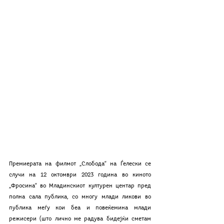
Премиерата на филмот „Слобода“ на Ѓелески се 
случи на 12 октомври 2023 година во киното 
„Фросина“ во Младинскиот културен центар пред 
полна сала публика, со многу млади ликови во 
публика меѓу кои беа и повеќемина млади 
режисери (што лично ме радува бидејќи сметам 