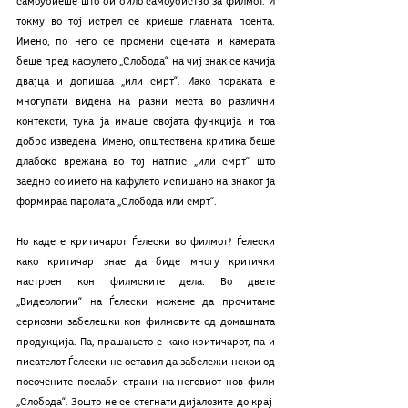
самоубиеше што би било самоубиство за филмот. И 
токму во тој истрел се криеше главната поента. 
Имено, по него се промени сцената и камерата 
беше пред кафулето „Слобода“ на чиј знак се качија 
двајца и допишаа „или смрт“. Иако пораката е 
многупати видена на разни места во различни 
контексти, тука ја имаше својата функција и тоа 
добро изведена. Имено, општествена критика беше 
длабоко врежана во тој натпис „или смрт“ што 
заедно со името на кафулето испишано на знакот ја 
формираа паролата „Слобода или смрт“. 
Но каде е критичарот Ѓелески во филмот? Ѓелески 
како критичар знае да биде многу критички 
настроен кон филмските дела. Во двете 
„Видеологии“ на Ѓелески можеме да прочитаме 
сериозни забелешки кон филмовите од домашната 
продукција. Па, прашањето е како критичарот, па и 
писателот Ѓелески не оставил да забележи некои од 
посочените послаби страни на неговиот нов филм 
„Слобода“. Зошто не се стегнати дијалозите до крај  