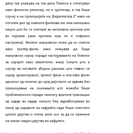
дека тоа укажува на тоа дека Ѓелески е почитуван 
како филмски режисер, но и критичар; а тоа беше 
случај и на промоцијата на „Видеологија 2“ иако на 
поголем дел од нивните филмови им има напишано 
нешто што би го сметале за негативна критика или 
во најмала рака критика која не е пофално 
настроена). Филмот жанровски може да се смести 
како трилер-филм, иако очекував да биде 
жанровски хорор поради настојувањето на Ѓелески 
за хоророт како квалитетен жанр (нешто што е 
случај во неговите збирки раскази што главно се 
хорор ориентирани). Целиот филм е one-take филм 
односно од почеток до крај дејството се одвива без 
прекинување на снимањето што можеби беше 
проблематично поради немногу вештите транзиции 
од кадар во кадар коишто беа задлабочување во 
некој од ѕидовите на кафулето каде беше сместено 
целото дејство и потоа zoom out за да се премине 
на некое следно дејство во кафулето.