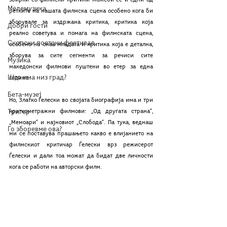
збирки со филмски критики можеби се и едни од 
Мелемузика
ретките на нашата филмска сцена особено кога би 
зборувале за издржана критика, критика која 
Добри гости
реално советува и помага на филмската сцена, 
Скопски поетски фестивал
особено на онаа младата и критика која е детална, 
зборува за сите сегменти за речиси сите 
Музика
македонски филмови пуштени во етер за една 
Што има низ град?
година.
Бета-музеј
Но, Златко Ѓелески во својата биографија има и три 
Тригер
краткометражни филмови: „Од другата страна“, 
„Мемоари“ и најновиот „Слобода“. Па тука, веднаш 
Го зборевме ова?
ми се поставува прашањето какво е влијанието на 
филмскиот критичар Ѓелески врз режисерот 
Ѓелески и дали тоа можат да бидат две личности 
кога се работи на авторски филм. 