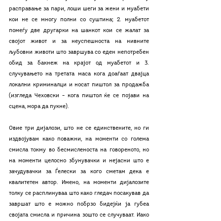
расправање за пари, лоши шеги за жени и муабети 
кои не се многу полни со суштина; 2. муабетот 
помеѓу две другарки на шанкот кои се жалат за 
својот живот и за неуспешноста на нивните 
љубовни животи што завршува со еден непотребен 
обид за бакнеж на крајот од муабетот и 3. 
случувањето на третата маса кога доаѓаат двајца 
локални криминалци и носат пиштол за продажба 
(изгледа Чеховски – кога пиштол ќе се појави на 
сцена, мора да пукне). 
Овие три дијалози, што не се единствените, но ги 
издвојувам како поважни, на моменти со голема 
смисла токму во бесмисленоста на говореното, но 
на моменти целосно збунувачки и нејасни што е 
зачудувачки за Ѓелески за кого сметам дека е 
квалитетен автор. Имено, на моменти дијалозите 
толку се расплинуваа што како гледач посакував да 
завршат што е можно побрзо бидејќи ја губеа 
својата смисла и причина зошто се случуваат. Иако 