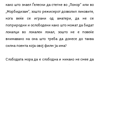
како што знаел Ѓелески да стегне во „Понор“ или во 
„Морбидизам“, зошто режисерот дозволил ликовите, 
кога веќе се играни од аматери, да не се 
поприродни и ослободени како што можат да бидат 
локалци во локален локал, зошто не е повеќе 
внимавано на она што треба да донесе до таква 
силна поента која овој филм ја има?
Слободата мора да е слободна и никако не смее да 
„подзаспива“ или „подзакочува“. Слободата мора да 
дојде од некаков стегнат след на настаните во 
спротивно се добива слобода која би донела хаос. 
Нешто, што за среќа не дошло во овој филм, бидејќи, 
сепак, Ѓелески со своето и гледачко и критичко 
искуство не влегува наивно во процесот на 
снимање на овој филм.  Но, сепак, дејството наместа 
клизнува, но не се истркалува надвор од трасата 
предвидена од самиот почеток. Можеби со подобра 
транзиција или со тргнување на страна на идејата 
да биде one take сниман и со малку постегнати 