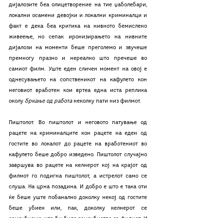
дијалозите беа олицетворение на тие џаболебари, 
локални осамени девојки и локални криминалци и 
факт е дека беа критика на нивното бемислено 
живеење, но сепак иронизирањето на нивните 
дијалози на моменти беше преголемо и звучеше 
премногу празно и нереално што пречеше во 
самиот филм. Уште еден сличен момент на овој е 
однесувањето на сопственикот на кафулето кон 
неговиот вработен кои вртеа една иста реплика 
околу 
бркање од работа
 неколку пати низ филмот.
Пиштолот. Во пиштолот и неговото патување од 
рацете на криминалците кон рацете на еден од 
гостите во локалот до рацете на вработениот во 
кафулето беше добро изведено. Пиштолот случајно 
завршува во рацете на келнерот кој на крајот од 
филмот го подигна пиштолот, а истрелот само се 
слуша. На црна позадина. И добро е што е така оти 
ќе беше уште побанално доколку некој од гостите 
беше убиен или, пак, доколку келнерот се 