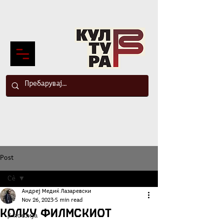
Post
Сè
Андреј Медиќ Лазаревски
Сè
Nov 26, 2023
5 min read
Колку филмскиот
β-поезија