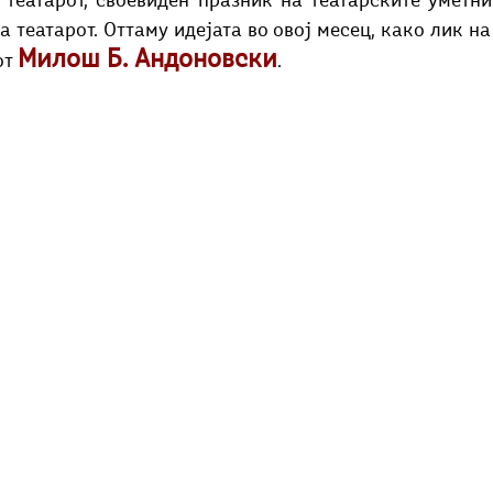
а театарот, своевиден празник на театaрските уметни
Добри гости
Скопски поетски фестивал
Музика
Што има 
а театарот. Оттаму идејата во овој месец, како лик на
Милош Б. Андоновски
т 
.