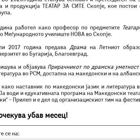
а и продукција ТЕАТАР ЗА СИТЕ Скопје, кое постои о
упа. 
одина работел како професор по предметите 
Театар
о Меѓународното училиште НОВА во Скопје.
ли 2017 година предава 
Драма
 на Летниот образ
ерзитет во Бугарија, Благоевград.
пишува и објавува 
тература во РСМ, достапна на македонски и на албанск
како наставник по македонски јазик и литература в
 Ја води и едукативната програма на Македонски теат
и“ – Прилеп и е дел од организацискиот тим на фести
 очекува убав месец!
е се на: