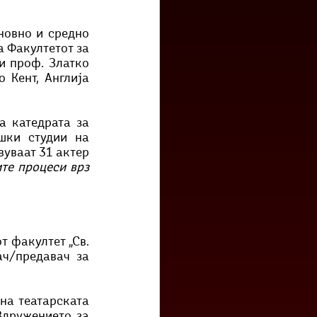
овно и средно 
 Факултетот за 
 проф. Златко 
 Кент, Англија 
 катедрата за 
шки студии на 
уваат 31 актер 
те процеси врз 
 факултет „Св. 
ч/предавач за 
а театарската 
Здружението за 