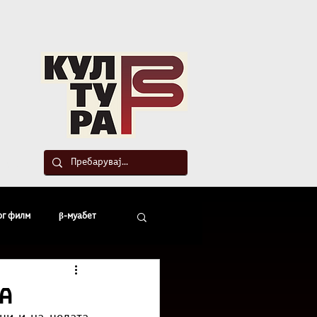
такт
ог филм
β-муабет
офски беседи
ва