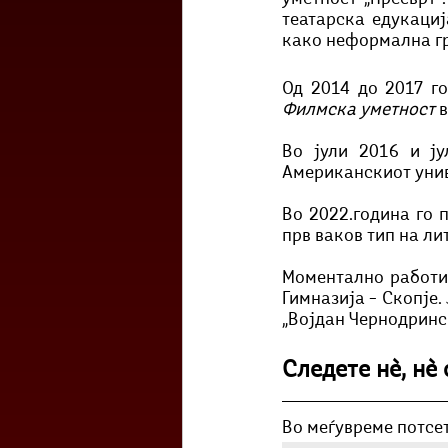
театарска едукациј
како неформална гр
Од 2014 до 2017 г
Филмска уметност 
в
Во јули 2016 и ју
Американскиот унив
Во 2022.година го 
прв ваков тип на ли
Моментално работи 
Гимназија – Скопје.
„Војдан Чернодринск
Следете нѐ, нѐ
Во меѓувреме потсет