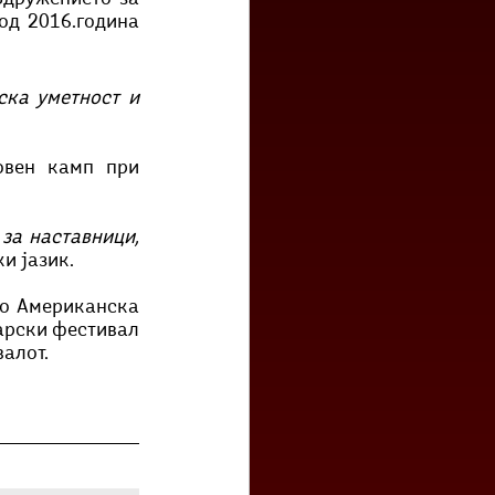
д 2016.година 
ска уметност и 
овен камп при 
Прирачникот по драмска уметност за наставници, 
и јазик.
о Американска 
арски фестивал 
валот.