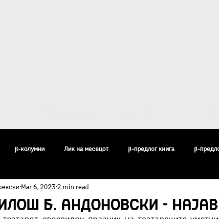
ост
За Култура β
Галерија
Кон
β-колумни
Лик на месецот
β-предлог книга
β-предл
ревски
Mar 6, 2023
2 min read
педија
Бисери
Воздишки
Огледи и разгледи
Филос
илош Б. Андоновски - Наја