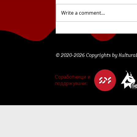
Write a comment...
„Скопјани“ – претстава
која нѐ шета од Центар
до Влае, од Велес до
Кочани...
© 2020-2026 Copyrights by KulturaBe
Соработници и
поддржувачи: