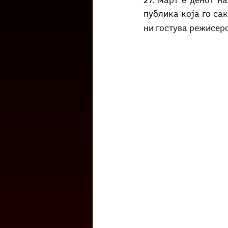
27. март е денот н
Културоглед
Мелемузика
публика која го сак
ни гостува режисеро
Тригер
Го зборевме ова?