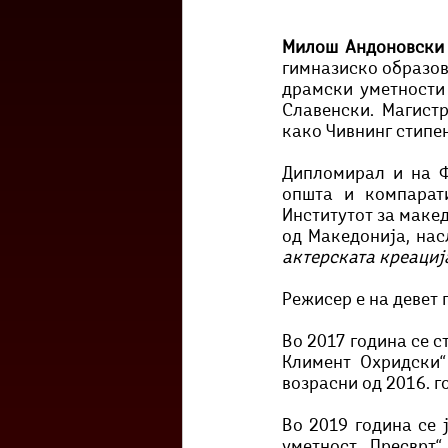
Милош Андоновски
гимназиско образов
драмски уметности 
Славенски. Магистр
како Чивнинг стипе
Дипломирал и на Ф
општа и компарати
Институтот за макед
од Македонија, нас
актерската креација
Режисер е на девет 
Во 2017 година се 
Климент Охридски“
возрасни од 2016. г
Во 2019 година се 
уметност „Пресврт“