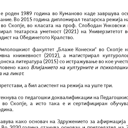
 е роден 1989 година во Куманово каде завршува осн
ание. Во 2015 година дипломирал театарска режија на
во Скопје, во класата на проф. Слободан Унковски и
ирал театарска уметност (2021) на Универзитетот во
ндист на Обединетото Кралство.
илолошкиот факултет „Блаже Конески“ во Скопје на
вна книжевност (2012), а магистрирал културоло
онска литература (2015) со истражување во кое учеств
ловено како 
Влијанието на културните и психолошки
 на ликот.
претстави, а бил асистент на режија на уште три. 
стекнува со педагошки доквалификации на Педагошкиот
 во Скопје, а исто така е и сертифициран обучува
одина.
јавува како основач на Здружението за афирмација н
. Во 2020.година станува основач и претседател на 