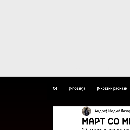
Дома
β - уметн
Сè
β-поезија
β-кратки раскази
Андреј Медиќ Лаза
β-уметник на неделата
β-факто
Март со М