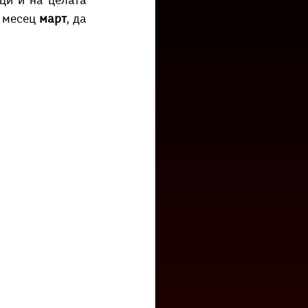
ци и на целата 
низ град?
Бета-музеј
 месец 
март
, да 