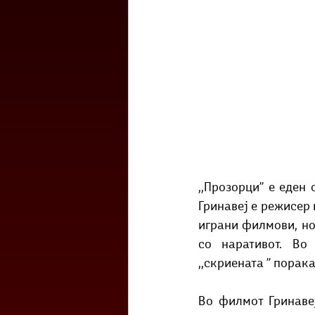
,,Прозорци’’ е еде
Гринавеј е режисер 
играни филмови, но
со наративот. Во 
,,скриената ’’ порака
Во филмот Гринавеј