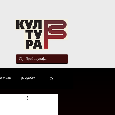
такт
ог филм
β-муабет
офски беседи