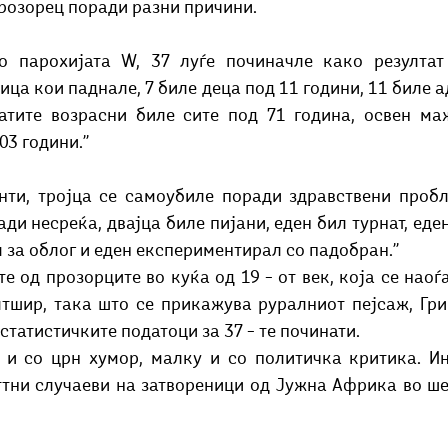
прозорец поради разни причини.
во парохијата W, 37 луѓе починачле како резултат
лица кои паднале, 7 биле деца под 11 години, 11 биле а
атите возрасни биле сите под 71 година, освен маж
3 години.’’
енти, тројца се самоубиле поради здравствени пробл
ди несреќа, двајца биле пијани, еден бил турнат, еден
л за облог и еден експериментирал со падобран.’’
е од прозорците во куќа од 19 – от век, која се наоѓа
тшир, така што се прикажува руралниот пејсаж, Грин
’ статистичките податоци за 37 – те починати. 
 и со црн хумор, малку и со политичка критика. Ин
тни случаеви на затвореници од Јужна Африка во шее