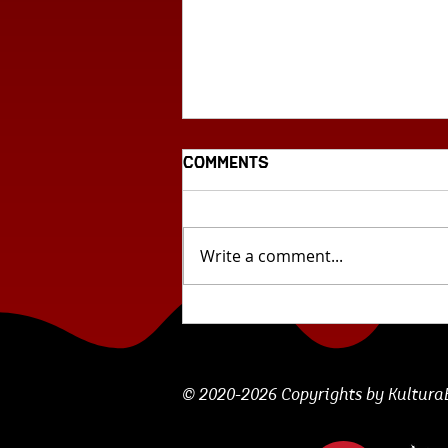
Comments
Write a comment...
Предлог филм:
,,Дервиши" на
режисерот Атанас Ацо
Петровски
© 2020-2026 Copyrights by KulturaBe