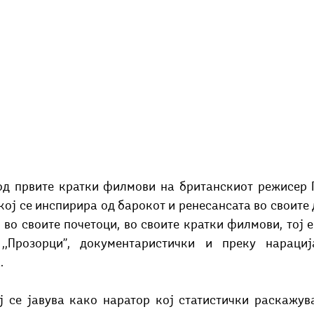
н од првите кратки филмови на британскиот режисер П
кој се инспирира од барокот и ренесансата во своите
 во своите почетоци, во своите кратки филмови, тој 
,,Прозорци’’, документаристички и преку нарациј
.
 се јавува како наратор кој статистички раскажува