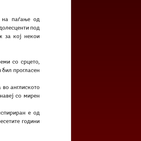
 на паѓање од 
долесценти под 
 за кој некои 
еми со срцето, 
 бил прогласен 
 во англиското 
авеј со мирен 
спириран е од 
сетите години 