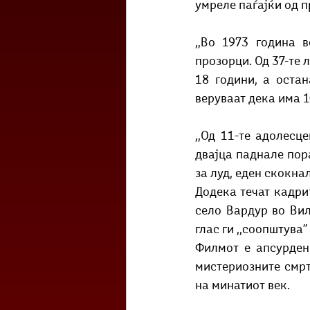
умреле паѓајќи од 
,,Во 1973 година 
прозорци. Од 37-те 
18 години, а остан
веруваат дека има 10
,,Од 11-те адолесц
двајца паднале пора
за луд, еден скокна
Додека течат кадрит
село Вардур во Вил
глас ги ,,соопштува’
Филмот е апсурден
мистериозните смрт
на минатиот век.