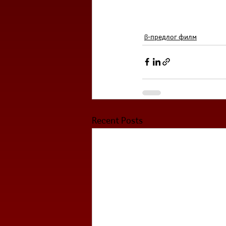
β-предлог филм
Recent Posts