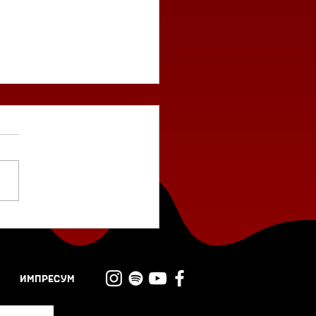
длог филм: „Затвори
очите“ од Виктор
се
ИМПРЕСУМ