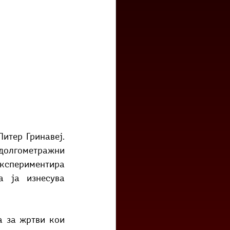
итер Гринавеј. 
 долгометражни 
експериментира 
а ја изнесува 
 за жртви кои 