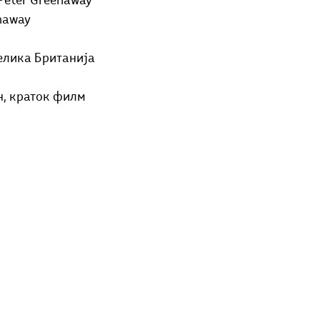
 Peter Greenaway
Добри гости
Скопски поетски фестивал
Музика
Што има 
enaway
елика Британија
н, краток филм