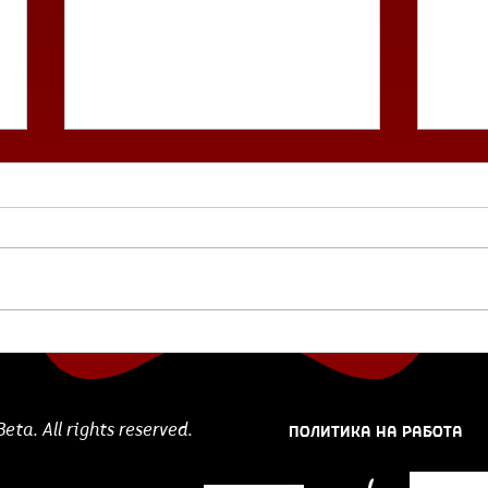
Предлог филм:
Пре
„Прозаични стихови“ на
ги 
Али Асгари и Алиреза
Ери
Катами
ПОЛИТИКА НА РАБОТА
ta. All rights reserved.