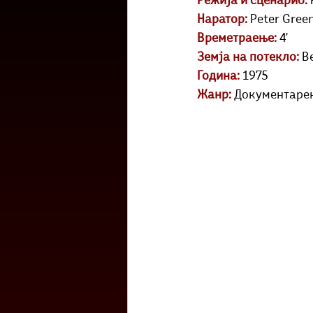
Режија и сценарио:
Културоглед
Мелемузика
Наратор:
 Peter Gre
Времетраење:
 4’
Земја на потекло: 
В
Тригер
Го зборевме ова?
Година:
 1975
Жанр:
 Документаре