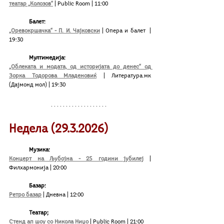
театар „Колозов“
 | Public Room | 11:00 
Балет:
„Оревокршачка“ - П. И. Чајковски
| Опера и балет  | 
19:30
Мултимедија:
„Облеката и модата, од историјата до денес“ од 
Зорка Тодорова Младеновиќ
 | Литература.мк 
(Дајмонд мол) | 19:30
Недела (29
.3
.2026)
Музика:
Концерт на Љубојна - 25 години јубилеј
 | 
Филхармонија | 20:00
Базар:
Ретро базар
| Дневна | 12:00
Театар;
Стенд ап шоу со Никола Ниџо
 | Public Room | 21:00 