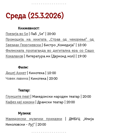
Среда (25.3.2026)
Книжевност:
Поезија во Ѕе
| Паб „Ѕе“ | 20:00
Промоција на книгата „Страв од чекорење“ од 
Ѕвездан Георгиевски 
| Бистро „Комедија“ | 18:00
Филмската пропаганда во дигитална ера со Сашо 
Кокаланов
 | Литература.мк (Дајмонд мол) | 19:00
	Филм:
Диџеј Ахмет
| Кинотека | 18:00
Човек лавина
| Кинотека | 20:00
Театар:
Глумците пеат 
| Македонски народен театар | 20:00
Кафез кај кокони
 | Драмски театар | 20:00
	Музика:
Македонски музички приказни
| ДМБУЦ „Илија 
Николовски - Луј“ | 20:00  