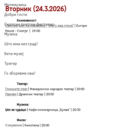
Мелемузика
Вторник (24.3.2026)
Добри гости
Книжевност:
Скопски поетски фестивал
Светски ден на поезијата - „Меѓу два стиха“
| Europe 
House - Скопје 
|  19:00
Музика
Што има низ град?
Бета-музеј
Тригер
Го зборевме ова?
Театар:
Глумците пеат 
| Македонски народен театар | 20:00
Парови
 | Драмски театар | 20:00
Музика:
Џез за чудаци
 | Кафе-книжарница „Буква“ | 20:30
Филм:
Сонувачки
| Кинотека | 20:00 