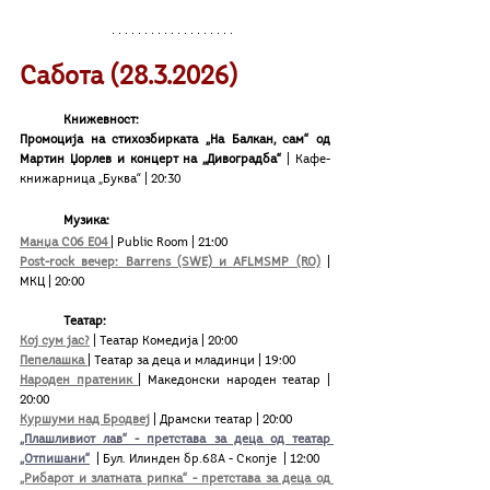
Сабота (28.3.2026)
Книжевност:
Промоција на стихозбирката „На Балкан, сам“ од 
Мартин Џорлев и концерт на „Дивоградба“
 | Кафе-
книжарница „Буква“ | 20:30 
Музика:
Манџа С06 Е04 
| Public Room | 21:00 
Post-rock вечер: Barrens (SWE) и AFLMSMP (RO)
 | 
МКЦ | 20:00
Театар:
Кој сум јас?
| Театар Комедија | 20:00
Пепелашка
| Театар за деца и младинци | 19:00
Народен пратеник
| Македонски народен театар | 
20:00
Куршуми над Бродвеј
 | Драмски театар | 20:00
„Плашливиот лав“ - претстава за деца од театар 
„Отпишани“
 |
 Бул. Илинден бр.68А - Скопје 
 | 12:00 
„Рибарот и златната рипка“ - претстава за деца од 