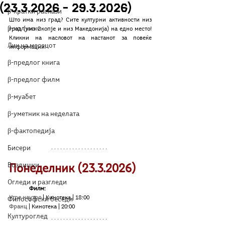
(23.3.2026 – 29.3.2026)
β-кратки раскази
Што има низ град? Сите културни активности низ 
β-колумни
град (низ Скопје и низ Македонија) на едно место! 
Кликни на насловот на настанот за повеќе 
Лик на месецот
информации!
β-предлог книга
β-предлог филм
β-муабет
β-уметник на неделата
β-фактопедија
Бисери
Воздишки
Понеделник (23.3.2026)
Огледи и разгледи
	Филм:
Утре наутро
| Кинотека | 18:00 
Философски беседи
Франц
| Кинотека | 20:00
Културоглед