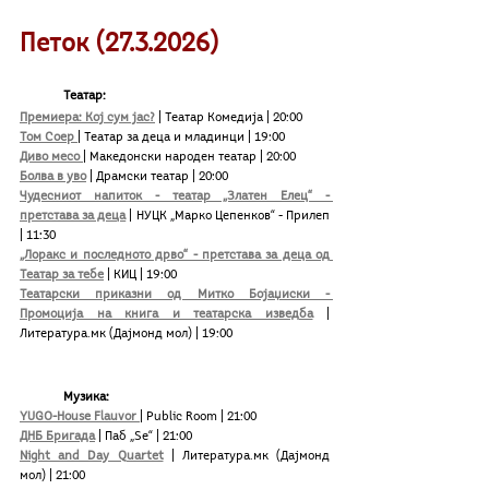
Петок (27.3.2026)
Театар: 
Премиера: Кој сум јас?
| Театар Комедија | 20:00
Том Соер
| Театар за деца и младинци | 19:00
Диво месо
| Македонски народен театар | 20:00
Болва в уво
 | Драмски театар | 20:00
Чудесниот напиток - театар „Златен Елец“ - 
претстава за деца
| НУЦК „Марко Цепенков“ - Прилеп 
| 11:30
„Лоракс и последното дрво“ - претстава за деца од 
Театар за тебе
| КИЦ | 19:00
Театарски приказни од Митко Бојаџиски - 
Промоција на книга и театарска изведба
 | 
Литература.мк (Дајмонд мол) | 19:00
	Музика:
YUGO-House Flauvor 
| Public Room | 21:00 
ДНБ Бригада
| Паб „Ѕе“ | 21:00
Night and Day Quartet
 | Литература.мк (Дајмонд 
мол) | 21:00