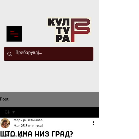
Post
Сè
Марија Велинова
Сè
Mar 23
3 min read
Што има низ град?
β-поезија