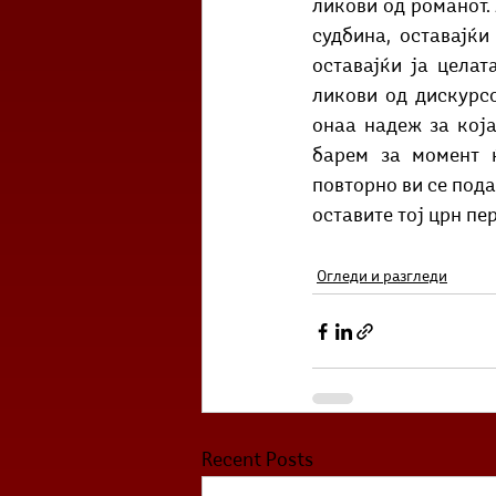
ликови од романот. 
судбина, оставајќи
оставајќи ја целат
ликови од дискурсо
онаа надеж за која
барем за момент ќ
повторно ви се пода
оставите тој црн пе
Огледи и разгледи
Recent Posts