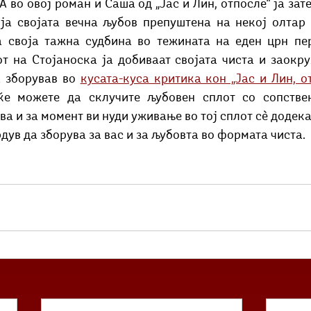
А во овој роман и Саша од „Јас и Лин, отпосле“ ја зате
 ја својата вечна љубов препуштена на некој олтар 
а своја тажна судбина во тежината на еден црн перд
т на Стојаноска ја добиваат својата чиста и заокру
 зборував во 
кусата-куса критика кон „Јас и Лин, о
е можете да склучите љубовен сплот со сопствен
ва и за момент ви нуди уживање во тој сплот сè додека 
рдув да зборува за вас и за љубовта во формата чиста. 