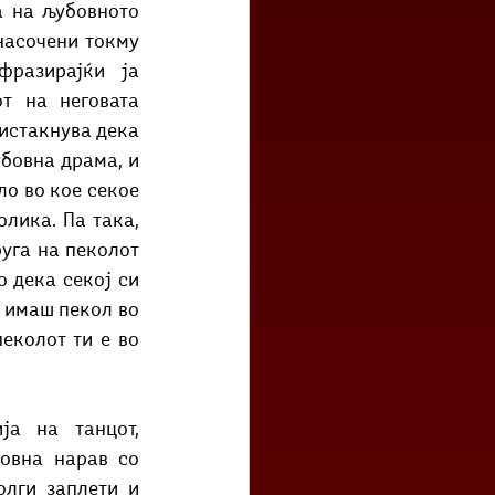
насочени токму 
разирајќи ја 
 на неговата 
истакнува дека 
бовна драма, и 
о во кое секое 
лика. Па така, 
уга на пеколот 
 дека секој си 
и имаш пекол во 
еколот ти е во 
а на танцот, 
овна нарав со 
лги заплети и 