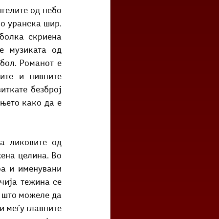
гелите од небо 
о уранска шир. 
болка скриена 
е музиката од 
бол. Романот е 
те и нивните 
иткате безброј 
њето како да е 
ена целина. Во 
оа и именувани 
чија тежина се 
 што можеле да 
 меѓу главните 