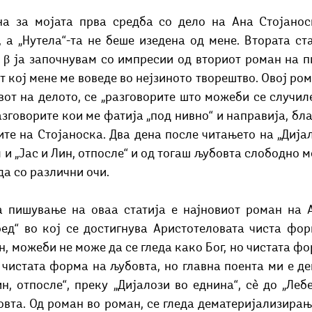
 а „Нутела“-та не беше изедена од мене. Втората ста
 β ја започнувам со импресии од вториот роман на п
т кој мене ме воведе во нејзиното творештво. Овој рома
вот на делото, се „разговорите што можеби се случил
разговорите кои ме фатија „под нивно“ и направија, бла
те на Стојаноска. Два дена после читањето на „Дијал
 и „Јас и Лин, отпосле“ и од тогаш љубовта слободно 
да со различни очи.
ед“ во кој се достигнува Аристотеловата чиста форм
, можеби не може да се гледа како Бог, но чистата фо
 чистата форма на љубовта, но главна поента ми е де
н, отпосле“, преку „Дијалози во еднина“, сè до „Лебе
овта. Од роман во роман, се гледа дематериjaлизирањ