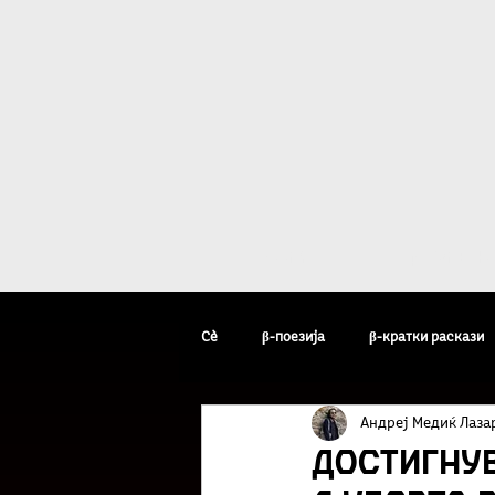
Дома
β - уметн
Сè
β-поезија
β-кратки раскази
Андреј Медиќ Лаза
β-уметник на неделата
β-факто
Достигну