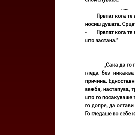
споменување.
                              ......
-        
Првпат кога те 
носиш душата. Срцет
-        
Првпат кога те 
што застана.“
„Сака да го 
гледа без никаква
причина. Едноставно
вежба, настапува, т
што го посакуваше т
го допре, да остави
Го гледаше во себе 