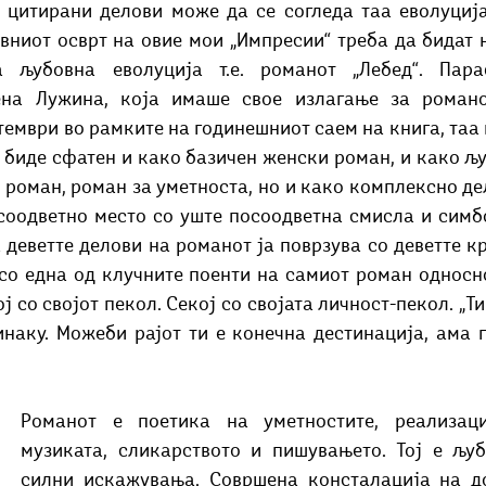
авниот осврт на овие мои „Импресии“ треба да бидат 
 љубовна еволуција т.е. романот „Лебед“. Параф
на Лужина, која имаше свое излагање за романот
тември во рамките на годинешниот саем на книга, таа 
 биде сфатен и како базичен женски роман, и како љу
роман, роман за уметноста, но и како комплексно дел
соодветно место со уште посоодветна смисла и симбо
деветте делови на романот ја поврзува со деветте кр
 со една од клучните поенти на самиот роман односно
ој со својот пекол. Секој со својата личност-пекол. „Т
инаку. Можеби рајот ти е конечна дестинација, ама п
Романот е поетика на уметностите, реализациј
музиката, сликарството и пишувањето. Тој е љуб
силни искажувања. Совршена консталација на до