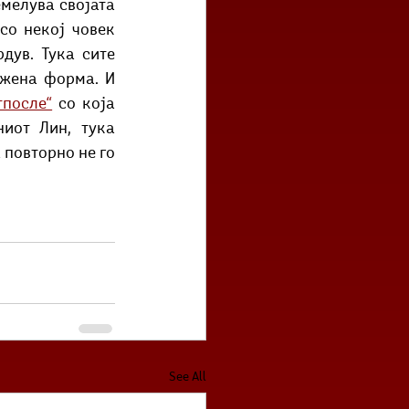
мелува својата 
со некој човек 
ув. Тука сите 
жена форма. И 
тпосле“
 со која 
иот Лин, тука 
повторно не го 
See All