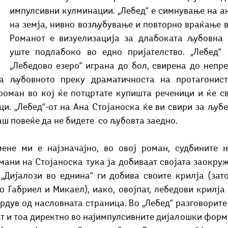
импулсивни кулминации. „Лебед“ е симнување на ан
на земја, нивно возљубување и повторно враќање в
Романот е визуелизација за длабоката љубовна 
уште подлабоко во едно пријателство. „Лебед“ 
„Лебедово езеро“ играна до бол, свирена до непре
 љубовното преку драматичноста на протагонисти
 роман во кој ќе потцртате купишта реченици и ќе св
и. „Лебед“-от на Ана Стојаноска ќе ви свири за љубе
аш повеќе да не бидете  со љубовта заедно.
мани на Стојаноска тука ја добиваат својата заокруж
 „Дијалози во еднина“ ги добива своите крилја (зат
 Габриел и Микаел), иако, овојпат, лебедови крилја 
рдув од насловната страница. Во „Лебед“ разговорите
ат и тоа директно во најимпулсивните дијалошки форми