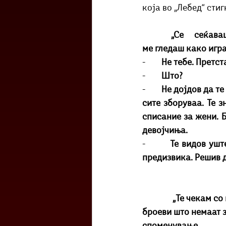
која во „Лебед“ сти
ме гледаш како игра
-        
Не тебе. Претст
-        
Што?
-        
Не дојдов да те
сите зборуваа. Те 
списание за жени. Б
девојчиња.
-        
Те видов ушт
предизвика. Решив д
„Те чекам со
броеви што немаат 