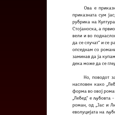
	Ова е приказна за мојата прва средба со дело на Ана Стојаноска. Човекот од 
приказната сум јас,
рубрика на Култура
Стојаноска, а првио
вели и во поднасло
да се случат“ и се 
опседнам со романи
заминав да ја купам
дека може да се гле
	Но, поводот за пишување на оваа статија е најновиот роман на Ана Стојаноска 
насловен како „Леб
форма во овој роман
„Лебед“ е љубовта –
роман, од „Јас и Ли
еволуцијата на љуб