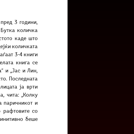
низ град?
Бета-музеј
 Бутка количка 
тото каде што 
ејќи количката 
ѓаат 3-4 книги 
лата книга се 
 и „Јас и Лин, 
то. Последната 
лицата ја врти 
, чита: „Колку 
а паричникот и 
 рафтовите со 
финитивно беше 