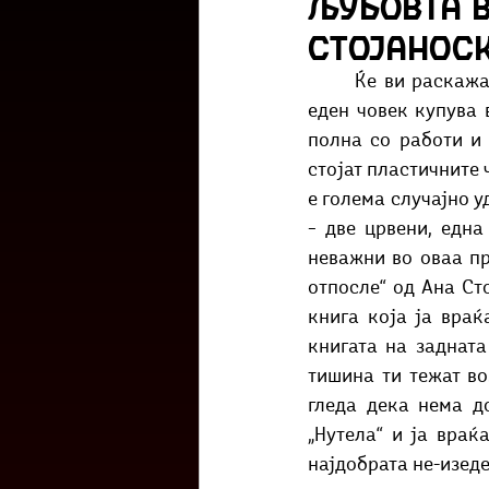
љубовта в
Културоглед
Мелемузика
Стојанос
	Ќе ви раскажам една куса приказна: Мирно попладне, 30ти април пред 3 години, 
Тригер
Го зборевме ова?
еден човек купува 
полна со работи и 
стојат пластичните 
е голема случајно у
– две црвени, една
неважни во оваа при
отпосле“ од Ана Сто
книга која ја враќ
книгата на задната 
тишина ти тежат во
гледа дека нема д
„Нутела“ и ја враќ
најдобрата не-изеде