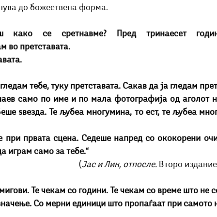
гнува до божествена форма. 
м во претставата. 
авата.
 гледам тебе, туку претставата. Сакав да ја гледам прет
знаев само по име и по мала фотографија од аголот н
еше ѕвезда. Те љубеа многумина, то ест, те љубеа мног
е при првата сцена. Седеше напред со ококорени очи
а играм само за тебе.“
(
Јас и Лин, отпосле.
 Второ издание
 мигови. Те чекам со години. Те чекам со време што не с
значење. Со мерни единици што пропаѓаат при самото 