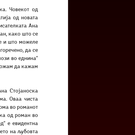
тија од новата 
исателката Ана 
н, како што се 
е и што можеле 
горечено, да се 
ози во еднина“ 
можам да кажам 
а. Оваа чиста 
рма во романот 
ка од роман во 
д“ е евидентна 
ето на љубовта 