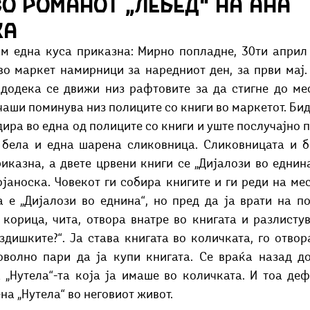
о романот „Лебед“ на Ана
Добри гости
Скопски поетски фестивал
Музика
Што има 
ка
во маркет намирници за наредниот ден, за први мај.
додека се движи низ рафтовите за да стигне до мес
чаши поминува низ полиците со книги во маркетот. Бид
дира во една од полиците со книги и уште послучајно па
 бела и една шарена сликовница. Сликовницата и бе
казна, а двете црвени книги се „Дијалози во еднина“
јаноска. Човекот ги собира книгите и ги реди на мес
а е „Дијалози во еднина“, но пред да ја врати на по
корица, чита, отвора внатре во книгата и разлистува
здишките?“. Ја става книгата во количката, го отвор
оволно пари да ја купи книгата. Се враќа назад до
а „Нутела“-та која ја имаше во количката. И тоа де
на „Нутела“ во неговиот живот. 