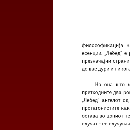
философикација на
есенции. „Лебед“ е
презначајни страниц
до вас дури и никог
	Но она што мене ми е најзначајно, во овој роман, судбините на ликовите од 
претходните два ро
„Лебед“ ангелот од
протагонистите како
остава во црниот пе
случат – се случува