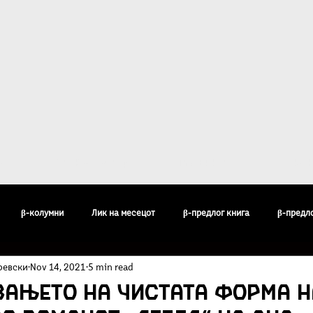
ост
За Култура β
Галерија
Кон
β-колумни
Лик на месецот
β-предлог книга
β-предл
ревски
Nov 14, 2021
5 min read
педија
Бисери
Воздишки
Огледи и разгледи
Филос
вањето на чистата форма н