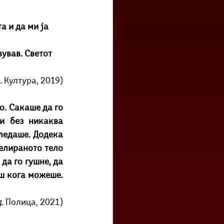
а и да ми ја 
ував. Светот 
 
Култура, 2019)
о. Сакаше да го 
и без никаква 
ледаше. Додека 
елираното тело 
а го гушне, да 
аш кога можеше. 
. 
Полица, 2021)