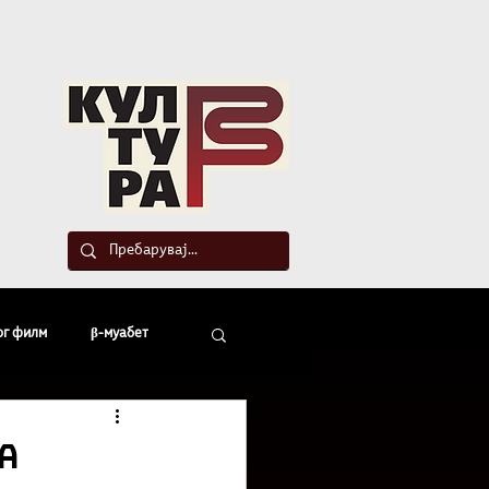
такт
ог филм
β-муабет
офски беседи
а