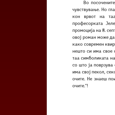
	Во посочените цитирани делови може да се согледа таа еволуција на љубовното 
чувствување. Но гл
кон врвот на таа
професорката Јеле
промоција на 8. сеп
овој роман може да
како современ квир 
нешто си има свое 
таа симболиката на 
со што ја поврзува
има свој пекол, сек
очите. Не знаеш по
очите.“!