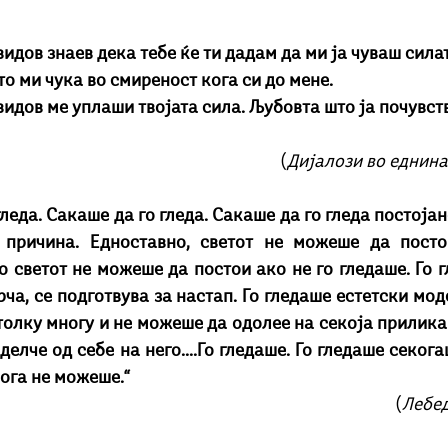
видов знаев дека тебе ќе ти дадам да ми ја чуваш силат
о ми чука во смиреност кога си до мене.
видов ме уплаши твојата сила. Љубовта што ја почувств
(
Дијалози во еднина.
гледа. Сакаше да го гледа. Сакаше да го гледа постојан
 причина. Едноставно, светот не можеше да посто
 светот не можеше да постои ако не го гледаше. Го г
рча, се подготвува за настап. Го гледаше естетски мод
олку многу и не можеше да одолее на секоја прилика д
 делче од себе на него....Го гледаше. Го гледаше секог
кога не можеше.“
(
Лебед