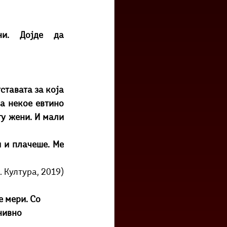
„Се сеќаваш како се сретнавме? Пред тринаесет години. Дојде да 
ставата за која 
а некое евтино 
у жени. И мали 
 и плачеше. Ме 
. Култура, 2019)
е мери. Со 
нивно 