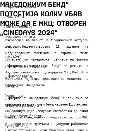
Македониум бенд“
β-кратки раскази
потсетија колку убав
β-колумни
може да е МКЦ: Отворен
Лик на месецот
„Cinedays 2024“
β-предлог книга
Вчеравечер во паркот на Младинскиот културен 
β-предлог филм
центар беше отворено 23. издание на 
меѓународниот фестивал на европски филм 
β-муабет
„Cinedays“ со македонска премиера на филмот 
β-уметник на неделата
„Ефтеркланг: Македониум бенд“ во режија на 
Андреас Јонсен, а во продукција на МКЦ, Rosforth и 
β-фактопедија
Rumraketz, кој беше проследен со концертот на 
Ефтеркланг: Македониум. 
Бисери
Воздишки
„Ефтеркланг: Македониум бенд“ е приказна за 
креирање на еден голем бенд наречен Ефртекланг: 
Огледи и разгледи
Македониум каде членуваат составот на данскиот 
Философски беседи
бенд Ефтеркланг, женскиот младински хор при МКЦ 
и македонските музичари и културни работници 
Културоглед
Стефче Стојковски, Дејан Спасовиќ, Дина Јашари, 