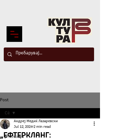
Post
Сè
Андреј Медиќ Лазаревски
Сè
Jul 12, 2024
2 min read
„Ефтеркланг:
β-поезија