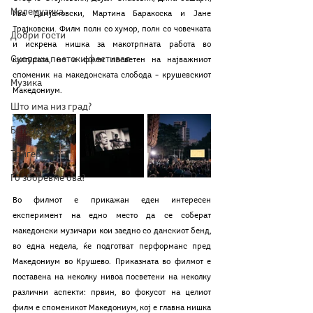
Мелемузика
Ива Дамјановски, Мартина Баракоска и Јане 
Трајковски. Филм полн со хумор, полн со човечката 
Добри гости
и искрена нишка за макотрпната работа во 
Скопски поетски фестивал
културата, но и филм посветен на најважниот 
споменик на македонската слобода – крушевскиот 
Музика
Македониум. 
Што има низ град?
Бета-музеј
Тригер
Го зборевме ова?
Во филмот е прикажан еден интересен 
експеримент на едно место да се соберат 
македонски музичари кои заедно со данскиот бенд, 
во една недела, ќе подготват перформанс пред 
Македониум во Крушево. Приказната во филмот е 
поставена на неколку нивоа посветени на неколку 
различни аспекти: првин, во фокусот на целиот 
филм е споменикот Македониум, кој е главна нишка 