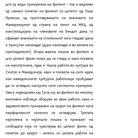
што ја води приказната на филмот – тоа е видливо 
од самиот почеток на филмот со цитатот од Тоше 
Проески, од претставувањето на значењето на 
Македониумот од страна на тимот на МКЦ, од 
констатацијата на членовите на бендот дека го 
сфаќаат значењето на споменикот кога гледаат дека 
е присутен насекаде (дури насекаде и во вилата на 
претседателот). Втора важна нишка во филмот е 
што целиот филм може да се гледа и како посвета 
на макотрпната, луда и тешка работа во култура во 
Скопје и Македонија, како и посвета на сите идеи 
кои македонските културни работници пробуваат 
да ги остварат наспроти сите системски препреки. 
Ова е највидливо кај Грга, кој во филмот во неколку 
емотивни изблици зборува за овие работи, како и 
задоволството прикажано на крајот на филмот кога 
перформансот конечно се остварува. Третата 
најголема и најопшта нишка е приказот на 
слободата која се чувствува во целиот филм, од 
почеток до крајот – имено, со целата работа на 