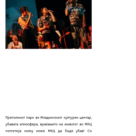
Преполниот парк во Младинскиот културен центар, 
убавата атмосфера, враќањето на животот во МКЦ 
потсетија колку може МКЦ да биде убав! Со 