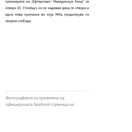
премиерата на „Ефтеркланг: Македониум бенд“ се 
отвори 23. Cinedays, но се надевам дека се отвори и 
една нова приказна во која МКЦ продолжува со 
својата слобода. 
Фотографиите се преземени од 
официјалната facebook страница на 
Младсинскиот културен центар
Огледи и разгледи