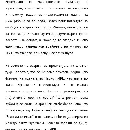
Ефтеркланг со македонските музичари и 
музичарки, запознавањето со нивната музика, како 
и неколку кадри со меланхолични сцени на 
музицирање во природа, Ефтеркланг потсетува на 
слободата и дека таа постои. Филмот, секако, може 
да се гледа и како музичко-документарен филм 
посветен на бендот, а може да го гледаме и како 
еден чекор напред кон враќањето на животот во 
МКЦ што вчеравечер малку и се почуствува.
Но вечерта не заврши со проекцијата на филмот 
туку, напротив, тоа беше само почеток. Веднаш по 
филмот, на сцената во Паркот МКЦ, настапија во 
живо Ефтекланг: Македониум и го станаа 
преполниот парк на нозе. Настапот кулминираше со 
„најголемото оро на светот“ кога речиси цела 
публика се фати на оро (или circle dance како што 
го најавија од Ефтеркланг) на народната песна 
„Бело лице имам“ што данскиот бенд ја свиреа со 
македонските музичари. Вечерта заврши со диџеј 
сет на Фиц на платото пред МКЦ.