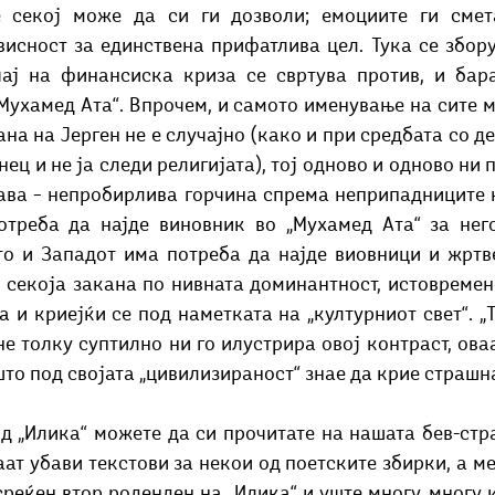
 секој може да си ги дозволи; емоциите ги смета
исност за единствена прифатлива цел. Тука се зборув
чај на финансиска криза се свртува против, и бара
„Мухамед Ата“. Впрочем, и самото именување на сите 
на на Јерген не е случајно (како и при средбата со деч
нец и не ја следи религијата), тој одново и одново ни 
лава – непробирлива горчина спрема неприпадниците н
отреба да најде виновник во „Мухамед Ата“ за него
о и Западот има потреба да најде виовници и жртве
 секоја закана по нивната доминантност, истовремен
а и криејќи се под наметката на „културниот свет“. „Т
е толку суптилно ни го илустрира овој контраст, оваа
што под својата „цивилизираност“ знае да крие страшна
од „Илика“ можете да си прочитате на нашата бев-стр
ат убави текстови за некои од поетските збирки, а ме
реќен втор роденден на „Илика“ и уште многу, многу и