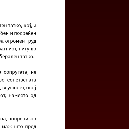
н татко, кој, и 
бен и посреќен 
а огромен труд 
тниот, ниту во 
берален татко.
сопругата, не 
о сопствената 
всушност, овој 
т, наместо од 
оа, попрецизно 
 маж што пред 