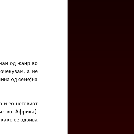
ан од жанр во 
очекувам, а не 
мина од семејна 
 и со неговиот 
е во Африка). 
како се одвива 