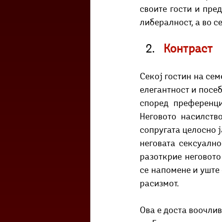
своите гости и пред
либералност, а во с
Контраст
Секој гостин на сем
елегантност и посеб
според преференци
Неговото насилство
сопругата целосно ј
неговата сексуално
разоткрие неговото 
се напомене и уште 
расизмот. 
Ова е доста воочлив