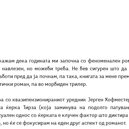
кажам дека годината ми започна со феноменален ром
 навлезен, но можеби треба. Не бев сигурен што да 
работи пред да ја почнам, па така, книгата за мене пре
тички роман, па во морбиден трилер. 
ва со квазипензионираниот уредник Јерген Хофместер
а ќерка Тирза (која заминува на подолго патувањ
уален однос со ќерката е клучен фактор што диктира 
, но ќе се фокусирам на еден друг аспект од романот. 