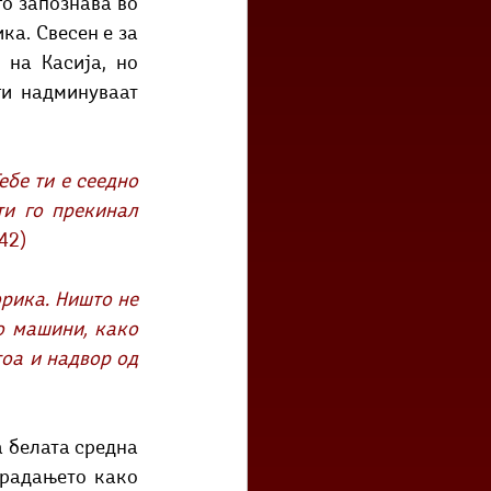
го запознава во 
а. Свесен е за 
на Касија, но 
и надминуваат 
бе ти е сеедно 
и го прекинал 
442)
о машини, како 
оа и надвор од 
а белата средна 
традањето како 