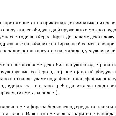
н, протагонистот на приказната, е симпатичен и посвете
а сопругата, се обидува да ѝ пружи што е можно поудо
сумнаесетгодишна ќерка Тирза. Дознаваме дека вложув
држување на забавите на Тирза, не ѝ се меша во прива
енерално остава впечаток на стабилен, услужлив и ли
етокот ќе дознаеме дека бил напуштен од страна на 
чувствуваме со Јерген, кој постојано нè убедува в
како што навлегуваме подлабоко, така сфаќаме колку, 
од идејата за тоа како треба да изгледа пред свето
прочем, ги смета за болест). 
одлична метафора за бел човек од средната класа и т
ната класа. Маж што смета дека парите се слобода,