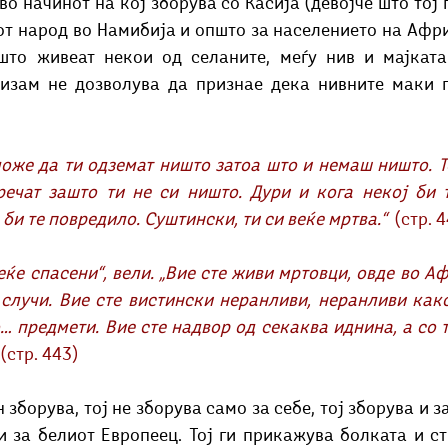
 во начинот на кој зборува со Касија (девојче што тој 
т народ во Намибија и општо за населението на Африк
што живеат некои од селаните, меѓу нив и мајката 
ризам не дозволува да признае дека нивните маки г
може да ти одземат ништо затоа што и немаш ништо. Те
речат зашто ти не си ништо. Дури и кога некој би т
 би те повредило. Суштински, ти си веќе мртва.“  
(стр. 
случи. Вие сте вистински неранливи, неранливи как
… предмети. Вие сте надвор од секаква иднина, а со т
 
(стр. 443)
н зборува, тој не зборува само за себе, тој зборува и з
 и за белиот Европеец. Тој ги прикажува болката и с