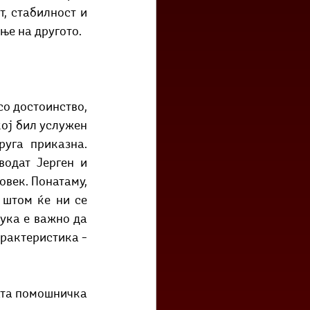
, стабилност и 
ње на другото. 
о достоинство, 
ој бил услужен 
уга приказна. 
одат Јерген и 
век. Понатаму, 
штом ќе ни се 
ука е важно да 
рактеристика – 
ата помошничка 