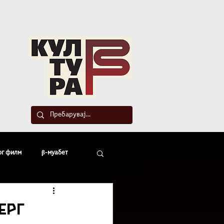
такт
ог филм
β-муабет
офски беседи
ерг