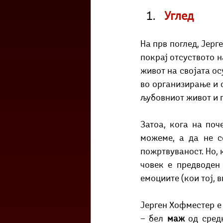
Углед
На прв поглед, Јерге
покрај отсуството н
живот на својата о
во организирање и о
љубовниот живот и г
Затоа, кога на поч
можеме, а да не со
пожртвуваност. Но, 
човек е предводен 
емоциите (кои тој, в
Јерген Хофместер е 
— бел 
маж 
од сред