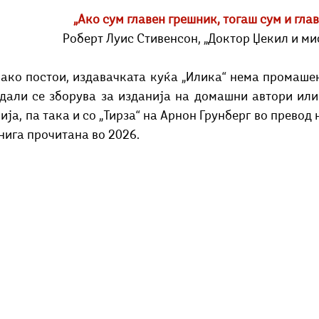
Добри гости
Скопски поетски фестивал
Музика
Што има 
„Ако сум главен грешник, тогаш сум и гла
Роберт Луис Стивенсон, „Доктор Џекил и мис
како постои, издавачката куќа „Илика“ нема промашен
 дали се зборува за изданија на домашни автори или 
ија, па така и со „Тирза“ на Арнон Грунберг во превод 
нига прочитана во 2026.