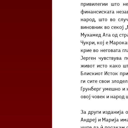
привилегии што не
финансиската незав
народ, што во слу
виновник во секој 
Мухамед Ата од стра
Чукри, кој е Марока
крие во неговата г
Јерген чувствува п
живот исто како шт
Блискиот Исток при
ги сите свои злодел
Грунберг умешно и н
овој човек и народ 
За други изданија 
Андреј и Марија има
уште да ѝ посакам с