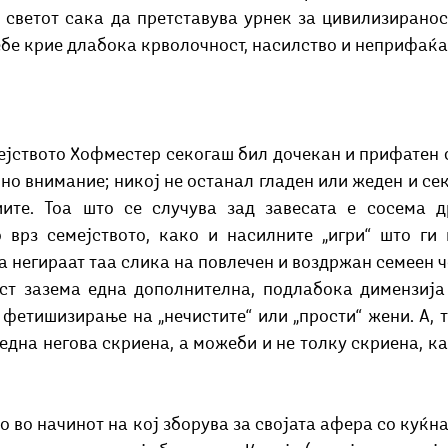
 светот сака да претставува урнек за цивилизираност
ебе крие длабока крволочност, насилство и неприфаќа
ејството Хофместер секогаш бил дочекан и прифатен с
но внимание; никој не останал гладен или жеден и сек
ите. Тоа што се случува зад завесата е сосема др
 врз семејството, како и насилните „игри“ што ги в
а негираат таа слика на повлечен и воздржан семеен чо
ст зазема една дополнителна, подлабока димензија 
фетишизирање на „нечистите“ или „прости“ жени. А, т
една негова скриена, а можеби и не толку скриена, ка
о во начинот на кој зборува за својата афера со куќн