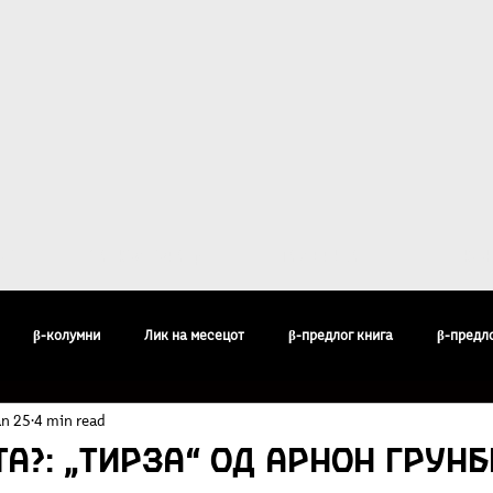
ост
За Култура β
Галерија
Кон
β-колумни
Лик на месецот
β-предлог книга
β-предл
an 25
4 min read
педија
Бисери
Воздишки
Огледи и разгледи
Филос
та?: „Тирза“ од Арнон Грунб