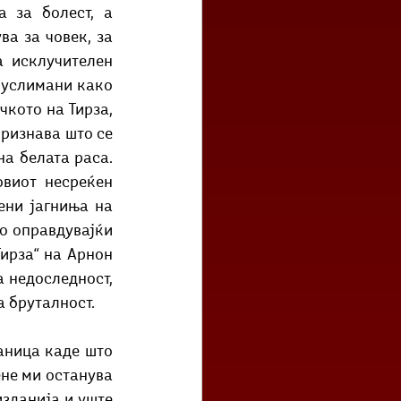
 за болест, а 
а за човек, за 
 исклучителен 
муслимани како 
кото на Тирза, 
признава што се 
а белата раса. 
виот несреќен 
ни јагниња на 
о оправдувајќи 
ирза“ на Арнон 
 недоследност, 
 бруталност. 
аница каде што 
не ми останува 
зданија и уште 