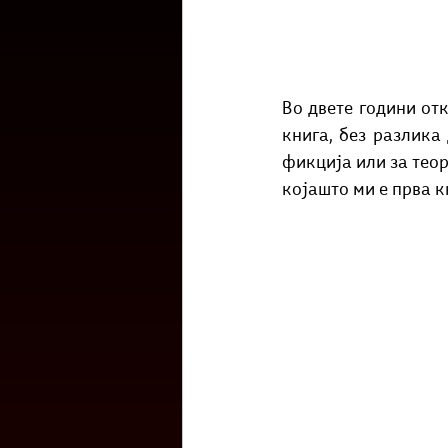
Културоглед
Мелемузика
Тригер
Го зборевме ова?
Во двете години от
книга, без разлика
фикција или за теор
којашто ми е прва к