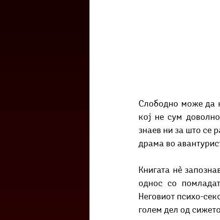
Слободно може да 
кој не сум доволно
знаев ни за што се 
драма во авантурис
Книгата нè запозна
однос со помладат
Неговиот психо-секс
голем дел од сижето