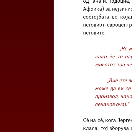
од Гана и, подоцна,
Африка) за нејзинио
состојбата во која
неговиот евроцент
неговите. 
„Не 
како ќе те на
животот, тоа не
	„Вие сте веќе спасени“, вели. „Вие сте живи мртовци, овде во Африка. Ништо не 
може да ви се 
производ, како
секаков очај.“  
Сè на сè, кога Јерге
класа, тој зборува