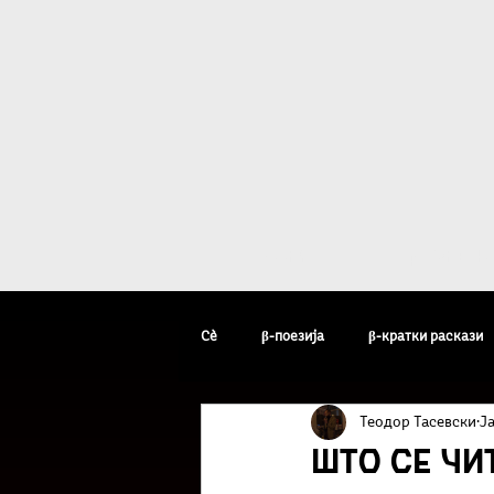
Дома
β - уметн
Сè
β-поезија
β-кратки раскази
Теодор Тасевски
J
β-уметник на неделата
β-факто
Што се чи