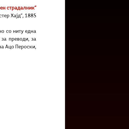
низ град?
Бета-музеј
вен страдалник“
тер Хајд“, 1885
о со ниту една 
за преводи, за 
на Ацо Пероски, 