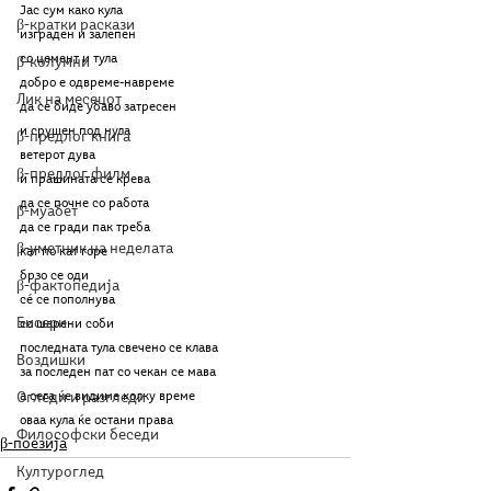
Jас сум како кула
β-кратки раскази
изграден и залепен
со цемент и тула
β-колумни
добро е одвреме-навреме
Лик на месецот
да се биде убаво затресен
и срушен под нула
β-предлог книга
ветерот дува
β-предлог филм
и прашината се крева
да се почне со работа
β-муабет
да се гради пак треба
β-уметник на неделата
кат по кат горе
брзо се оди
β-фактопедија
сé се пополнува
Бисери
со шарени соби
последната тула свечено се клава
Воздишки
за последен пат со чекан се мава
Огледи и разгледи
а сега ќе видиме колку време
оваа кула ќе остани права
Философски беседи
β-поезија
Културоглед