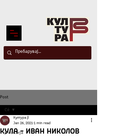
Post
Сè
Култура β
Сè
Jan 26, 2021
1 min read
Кула – Иван Николов
β-поезија