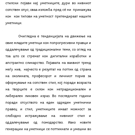
стилски појави кај уметниците, дури во нивниот 
сопствен опус, оваа изложба пред сé ни  прикажува 
кон  кои типови на уметност претендираат нашите 
уметници. 
	Очигледна е тенденцијата на движење на 
овие младите уметнци кон попрогресивни правци и 
оддалечување од традиционални теми, со оглед на 
тоа што се стремат кон дигитални изработки и 
апстрактно сликарство. Појавата на ваквиот тренд 
меѓу нив,  најчесто е резултат на поттик од страна 
на околината, професорот и личниот порив за 
оформување на сопствен стил, кој поради возраста 
на творците е склон кон нетрадиционален и 
либерален ликовен израз. Во последните години 
поради отсуството на еден одреден уметнички 
правец и стил, уметниците имаат можност за 
слободно истражување на нивниот стил и 
оддалечување од помодарство. Иако новите 
генерации на уметници се поттикнати и умешни во 