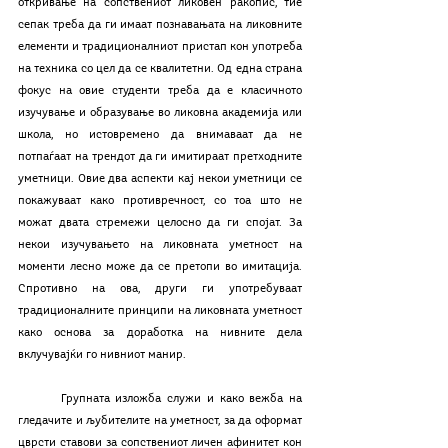
откривање на сопствениот ликовен ракопис, тие 
сепак треба да ги имаат познавањата на ликовните 
елементи и традиционалниот пристап кон употреба 
на техника со цел да се квалитетни. Од една страна 
фокус на овие студенти треба да е класичното 
изучување и образување во ликовна академија или 
школа, но истовремено да внимаваат да не 
потпаѓаат на трендот да ги имитираат претходните 
уметници. Овие два аспекти кај некои уметници се 
покажуваат како противречност, со тоа што не 
можат двата стремежи целосно да ги спојат. За 
некои изучувањето на ликовната уметност на 
моменти лесно може да се претопи во имитација. 
Спротивно на ова, други ги употребуваат 
традиционалните принципи на ликовната уметност 
како основа за доработка на нивните дела 
вклучувајќи го нивниот манир. 
	Групната изложба служи и како вежба на 
гледачите и љубителите на уметност, за да оформат 
цврсти ставови за сопствениот личен афинитет кон 