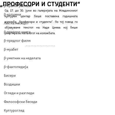
„Професори и студенти“
β-кратки раскази
Од 17. до 30. јуни во галеријата на Младинскиот 
β-колумни
културен центар беше поставена годишната 
изложба „Професори и студенти“. По тој повод го 
Лик на месецот
објавуваме текстот на Наде Циева кој беше 
β-предлог книга
увертира во каталогот на изложбата.
β-предлог филм
β-муабет
β-уметник на неделата
β-фактопедија
Бисери
Воздишки
Огледи и разгледи
Философски беседи
Културоглед