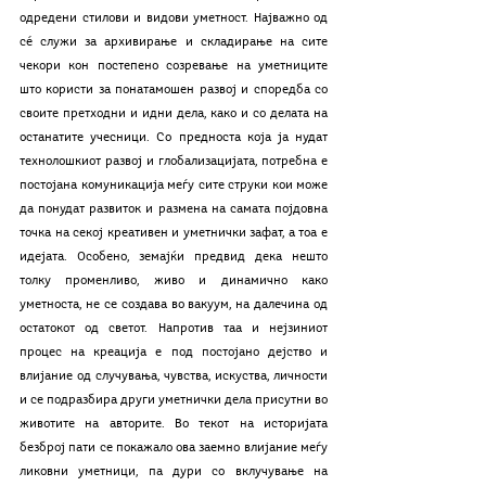
одредени стилови и видови уметност. Најважно од 
сé служи за архивирање и складирање на сите 
чекори кон постепено созревање на уметниците 
што користи за понатамошен развој и споредба со 
своите претходни и идни дела, како и со делата на 
останатите учесници. Со предноста која ја нудат 
технолошкиот развој и глобализацијата, потребна е 
постојана комуникација меѓу сите струки кои може 
да понудат развиток и размена на самата појдовна 
точка на секој креативен и уметнички зафат, а тоа е 
идејата. Особено, земајќи предвид дека нешто 
толку променливо, живо и динамично како 
уметноста, не се создава во вакуум, на далечина од 
остатокот од светот. Напротив таа и нејзиниот 
процес на креација е под постојано дејство и 
влијание од случувања, чувства, искуства, личности 
и се подразбира други уметнички дела присутни во 
животите на авторите. Во текот на историјата 
безброј пати се покажало ова заемно влијание меѓу 
ликовни уметници, па дури со вклучување на 