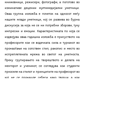
книжевници, режисери, фотографи, а поготово во 
изминативе децении мултимедијални уметници. 
Оваа групна изложба е почеток на односот меѓу 
нашите млади уметници, кој се развива во бурна 
дискусија за која не се ни потребни зборови, туку 
импресии и емоции. Карактеристиката по која се 
издвојува оваа годишна изложба е присуството на 
професорите кои се водечката сила и туркачот во 
пронаоѓање на сопствен стил, ракопис и место во 
испреплетената мрежа во светот на уметноста. 
Преку групирањето на творештвото и делата на 
менторот и ученикот, се согледува кои студенти 
пркоселе на стилот и принципите на професорот во 
кој не се пронашле себеси како творци, а кои 
студенти успеале да имплементираат елементи од 
тоа кое им служело за водич и пример во текот на 
учењето и образованието. Овие први чекори и 
отскоци се значајни за проследувањето кај секој 
уметник, бидејќи токму овој период во нивното 
творештво е најплоден и подложен на 