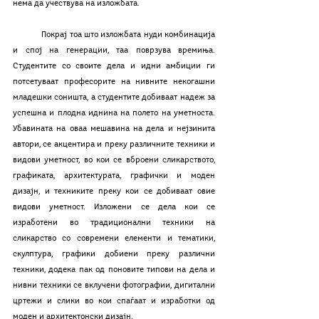
нема да учествува на изложбата. 
	Покрај тоа што изложбата нуди комбинација 
и спој на генерации, таа поврзува времиња. 
Студентите со своите дела и идни амбиции ги 
потсетуваат професорите на нивните некогашни 
младешки соништа, а студентите добиваат надеж за 
успешна и плодна иднина на полето на уметноста. 
Убавината на оваа мешавина на дела и нејзинита 
автори, се акцентира и преку различните техники и 
видови уметност, во кои се вброени сликарството, 
графиката, архитектурата, графички и моден 
дизајн, и техниките преку кои се добиваат овие 
видови уметност. Изложени се дела кои се 
изработени во традиционални техники на 
сликарство со современи елементи и тематики, 
скулптура, графики добиени преку различни 
техники, додека пак од поновите типови на дела и 
нивни техники се вклучени фотографии, дигитални 
цртежи и слики во кои спаѓаат и изработки од 
моден и архитектонски дизајн. 