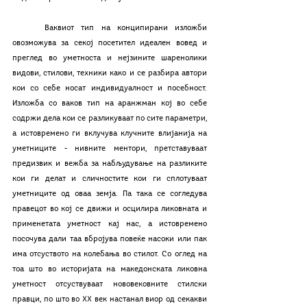
	Ваквиот тип на конципирани изложби 
овозможува за секој посетител идеален вовед и 
преглед во уметноста и нејзините шаренолики 
видови, стилови, техники како и се разбира автори 
кои со себе носат индивидуалност и посебност. 
Изложба со ваков тип на аранжман кој во себе 
содржи дела кои се разликуваат по сите параметри, 
а истовремено ги вклучува клучните влијанија на 
уметниците - нивните ментори, претставуваат 
предизвик и вежба за набљудување на разликите 
кои ги делат и сличностите кои ги сплотуваат 
уметниците од оваа земја. Па така се согледува 
правецот во кој се движи и осцилира ликовната и 
применетата уметност кај нас, а истовремено 
посочува дали таа вбројува повеќе насоки или пак 
има отсуството на колебања во стилот. Со оглед на 
тоа што во историјата на македонската ликовна 
уметност отсуствуваат нововековните стилски 
правци, по што во XX век настанал виор од секакви 