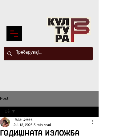
Post
Сè
Наде Циева
Сè
Jul 18, 2025
5 min read
Годишната изложба
β-поезија