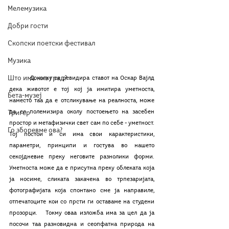
Мелемузика
Добри гости
Скопски поетски фестивал
Музика
Што има низ град?
	Доколку се ревидира ставот на Оскар Вајлд 
дека животот е тој кој ја имитира уметноста, 
Бета-музеј
наместо таа да е отсликување на реалноста, може 
да се полемизира околу постоењето на засебен 
Тригер
простор и метафизички свет сам по себе - уметност. 
Го зборевме ова?
Тој постои и си има свои карактеристики, 
параметри, принципи и гостува во нашето 
секојдневие преку неговите разнолики форми. 
Уметноста може да е присутна преку облеката која 
ја носиме, сликата закачена во трпезаријата, 
фотографијата која спонтано сме ја направиле, 
отпечатоците кои со прсти ги оставаме на студени 
прозорци.   Токму оваа изложба има за цел да ја 
посочи таа разновидна и сеопфатна природа на 