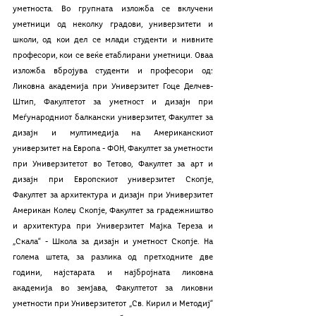
уметноста. Во групната изложба се вклучени 
уметници од неколку градови, универзитети и 
школи, од кои дел се млади студенти и нивните 
професори, кои се веќе етаблирани уметници. Оваа 
изложба вбројува студенти и професори од: 
Ликовна академија при Универзитет Гоце Делчев-
Штип, Факултетот за уметност и дизајн при 
Меѓународниот балкански универзитет, Факултет за 
дизајн и мултимедија на Американскиот 
универзитет на Европа - ФОН, Факултет за уметности 
при Универзитетот во Тетово, Факултет за арт и 
дизајн при Европскиот универзитет Скопје, 
Факултет за архитектура и дизајн при Универзитет 
Американ Колеџ Скопје, Факултет за градежништво 
и архитектура при Универзитет Мајка Тереза и 
„Скала“ - Школа за дизајн и уметност Скопје. На 
голема штета, за разлика од претходните две 
години, најстарата и најбројната ликовна 
академија во земјава, Факултетот за ликовни 
уметности при Универзитетот „Св. Кирил и Методиј“ 