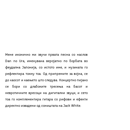
Мене иконично ми звучи првата песна со наслов 
Dan no Ura, именувана веројатно по борбата во 
феудална Јапонија, со истото име, и музиката го 
рефлектира токму тоа. Од припремите за војна, се 
до хаосот и каењето што следува. Концертно пијано 
се бори со длабоките тресења на басот и 
невротичните вресоци на дигитални звуци, и сето 
тоа го комплементира гитара со рифови и ефекти 
директно извадени од соништата на Jack White.