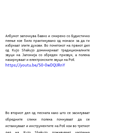
Албумот започнува бавно и смирено со Будистичко 
пеење кое било практикувано од монаси за да ги 
избркаат злите духови. Во почетокот на првиот дел 
од Kujo Shakujo доминириаат традиционалните 
звуци на Јапонија со обреден призвук, а полека 
наѕирнуваат и електронските звуци на Poil. 
https://youtu.be/S0-0wDQURnY
Во вториот дел од песната како што се засилуваат 
обредните слики полека почнуваат да се 
истакнуваат и инструментите на Poil кои во третиот 
дел на Kujo Shakujo доживуваат хаотична 