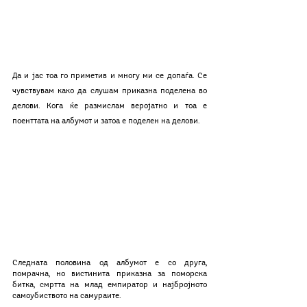
Да и јас тоа го приметив и многу ми се допаѓа. Се 
чувствувам како да слушам приказна поделена во 
делови. Кога ќе размислам веројатно и тоа е 
поенттата на албумот и затоа е поделен на делови. 
Следната половина од албумот е со друга, 
помрачна, но вистинита приказна за поморска 
битка, смртта на млад емпиратор и најбројното 
самоубиството на самураите.