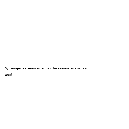
Уу интересна анализа, но што би кажала за вториот 
дел?