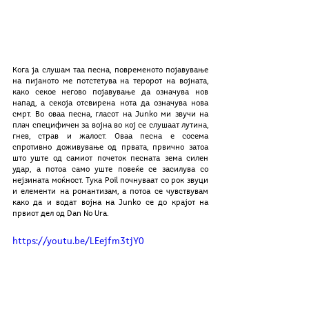
Кога ја слушам таа песна, повременото појавување 
на пијаното ме потстетува на теророт на војната, 
како секое негово појавување да означува нов 
напад, а секоја отсвирена нота да означува нова 
смрт. Во оваа песна, гласот на Junko ми звучи на 
плач специфичен за војна во кој се слушаат лутина, 
гнев, страв и жалост. Оваа песна е сосема 
спротивно доживување од првата, првично затоа 
што уште од самиот почеток песната зема силен 
удар, а потоа само уште повеќе се засилува со 
нејзината моќност. Тука Poil почнуваат со рок звуци 
и елементи на романтизам, а потоа се чувствувам 
како да и водат војна на Junko се до крајот на 
првиот дел од Dan No Ura. 
https://youtu.be/LEejfm3tjY0