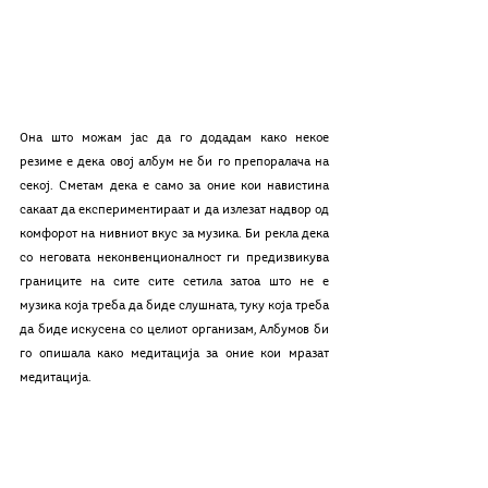
Она што можам јас да го додадам како некое 
резиме е дека овој албум не би го препоралача на 
секој. Сметам дека е само за оние кои навистина 
сакаат да експериментираат и да излезат надвор од 
комфорот на нивниот вкус за музика. Би рекла дека 
со неговата неконвенционалност ги предизвикува 
границите на сите сите сетила затоа што не е 
музика која треба да биде слушната, туку која треба 
да биде искусена со целиот организам, Албумов би 
го опишала како медитација за оние кои мразат 
медитација. 