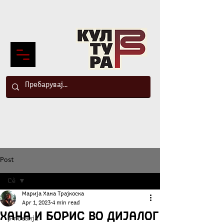
Post
Сè
Марија Хана Трајкоска
Сè
Apr 1, 2023
4 min read
Хана и Борис во дијалог
β-поезија