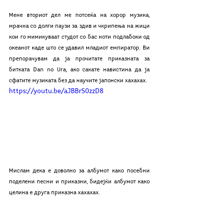
Мене вториот дел ме потсеќа на хорор музика, 
мрачна со долги паузи за здив и чкрипења на жици 
кои го мимикуваат студот со бас ноти подлабоки од 
океанот каде што се удавил младиот емпиратор. Ви 
препорачувам да ја прочитате приказната за 
битката Dan no Ura, ако сакате навистина да ја 
сфатите музиката без да научите јапонски хахахах. 
https://youtu.be/aJBBrS0zzD8
Mислам дека е доволно за албумот како посебни 
поделени песни и приказни, бидејќи албумот како 
целина е друга приказна хахахах.