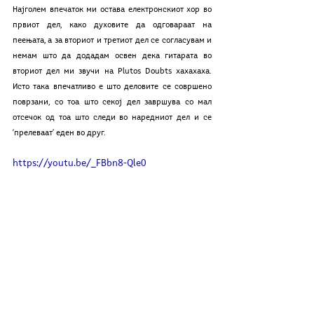
Најголем впечаток ми остава електронскиот хор во 
првиот дел, како духовите да одговараат на 
пеењата, а за вториот и третиот дел се согласувам и 
немам што да додадам освен дека гитарата во 
вториот дел ми звучи на Plutos Doubts хахахаха. 
Исто така впечатливо е што деловите се совршено 
поврзани, со тоа што секој дел завршува со мал 
отсечок од тоа што следи во наредниот дел и се 
‘прелеваат’ еден во друг. 
https://youtu.be/_FBbn8-Qle0