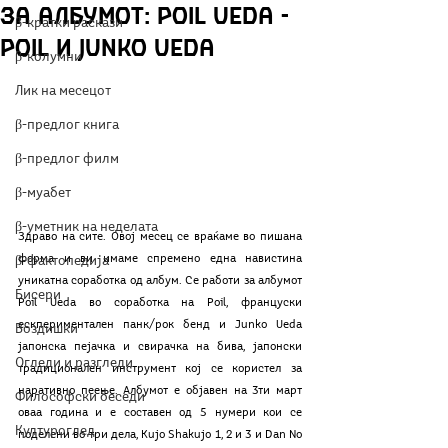
за Албумот: PoiL Ueda -
β-кратки раскази
PoiL и Junko Ueda
β-колумни
Лик на месецот
β-предлог книга
β-предлог филм
β-муабет
β-уметник на неделата
Здраво на сите. Овој месец се враќаме во пишана 
форма и ви имаме спремено една навистина 
β-фактопедија
уникатна соработка од албум. Се работи за албумот 
Бисери
Poil Ueda во соработка на Poil, француски 
ескпериментален панк/рок бенд и Junko Ueda 
Воздишки
јапонска пејачка и свирачка на бива, јапонски 
Огледи и разгледи
традиционален инструмент кој се користел за 
наративно пеење. Албумот е објавен на 3ти март 
Философски беседи
оваа година и е составен од 5 нумери кои се 
Културоглед
поделени во три дела, Kujo Shakujo 1, 2 и 3 и Dan No 