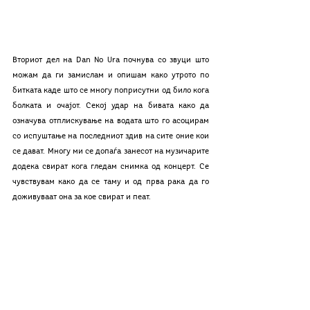
Вториот дел на Dan No Ura почнува со звуци што 
можам да ги замислам и опишам како утрото по 
битката каде што се многу поприсутни од било кога 
болката и очајот. Секој удар на бивата како да 
означува отплискување на водата што го асоцирам 
со испуштање на последниот здив на сите оние кои 
се дават. Многу ми се допаѓа занесот на музичарите 
додека свират кога гледам снимка од концерт. Се 
чувствувам како да се таму и од прва рака да го 
доживуваат она за кое свират и пеат. 