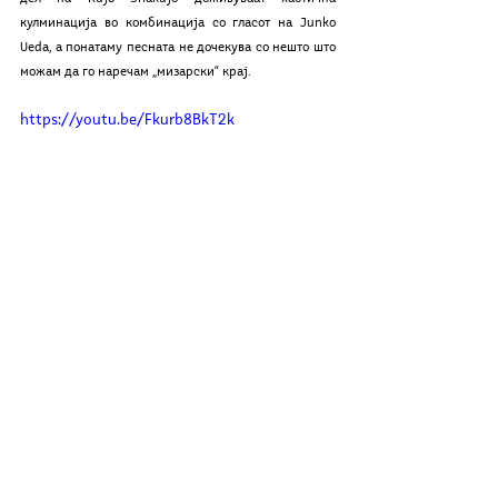
кулминација во комбинација со гласот на Junko 
Uеda, а понатаму песната не дочекува со нешто што 
можам да го наречам „мизарски“ крај.
https://youtu.be/Fkurb8BkT2k