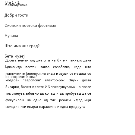
Ura 1 и 2.
Мелемузика
Добри гости
Скопски поетски фестивал
Музика
Што има низ град?
Бета-музеј
Досега немам слушнато, и не би ми текнало дека 
Тригер
може да постои ваква соработка, каде што 
мистичните јапонски легенди и звуци се мешаат со 
Го зборевме ова?
модерен *европски* електро-рок. Звучи доста 
бизарно, барем првите 2-3 преслушувања, но после 
тоа станува забавно да копаш и да пробуваш да се 
фокусираш на една од тие, речиси илјадници 
мелодии кои свират паралелно и една врз друга. 