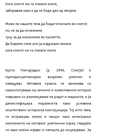
Кога снегот ми ги помати очите,
заборавив како е да се биде дел од земјата.
Може ли нашите тела да бидат втиснати во снегот,
но, не за да исчезнеме,
туку за да изникнеме во пролетта.
Да бидеме семе што ја издржало зимата
кога снегот ни ги помати очите.
Крсто Глигорјадис (р. 1996, Скопје) е 
мултидисциплинарен визуелен уметник и 
изведувач. Неговата пракса се занимава со 
преиспитување на личните и колективните истории 
поврзани со разложување на родот и машкоста, и ја 
демистифицира моралноста како условена 
општествено историска конструкција. Тој исто така, 
ги истражува телото и танцот како интегрални 
компоненти на неговиот уметнички израз, гледајќи 
ги како моќни изјави и патишта до исцелување. За 