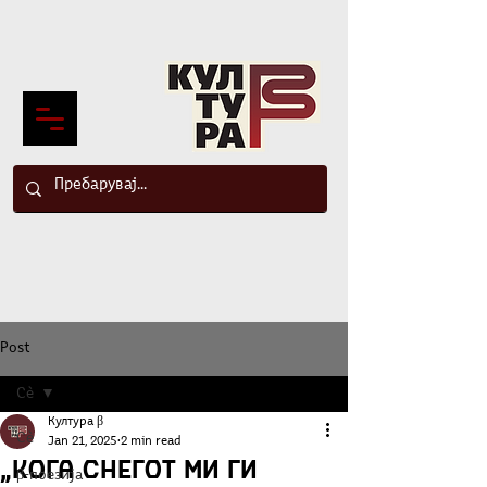
Post
Сè
Култура β
Сè
Jan 21, 2025
2 min read
„Кога снегот ми ги
β-поезија