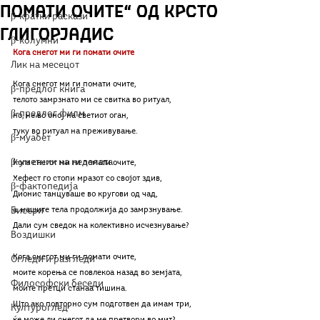
помати очите“ од Крсто
β-кратки раскази
Глигорјадис
β-колумни
Кога снегот ми ги помати очите
Лик на месецот
Кога снегот ми ги помати очите,
β-предлог книга
телото замрзнато ми се свитка во ритуал,
β-предлог филм
но, не во оној на светиот оган,
туку во ритуал на преживување.
β-муабет
β-уметник на неделата
Кога снегот ми ги помати очите,
Хефест го стопи мразот со својот здив,
β-фактопедија
Дионис танцуваше во кругови од чад,
Бисери
а, нашите тела продолжија до замрзнување.
Дали сум сведок на колективно исчезнување?
Воздишки
Кога снегот ми ги помати очите,
Огледи и разгледи
моите корења се повлекоа назад во земјата,
Философски беседи
моите претци станаа тишина.
Што ако повторно сум подготвен да имам три,
Културоглед