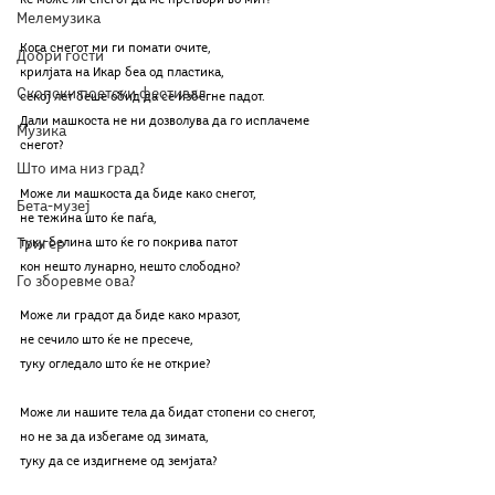
ќе може ли снегот да ме претвори во мит?
Мелемузика
Кога снегот ми ги помати очите,
Добри гости
крилјата на Икар беа од пластика,
Скопски поетски фестивал
секој лет беше обид да се избегне падот.
Дали машкоста не ни дозволува да го исплачеме 
Музика
снегот?
Што има низ град?
Може ли машкоста да биде како снегот,
Бета-музеј
не тежина што ќе паѓа,
Тригер
туку белина што ќе го покрива патот
кон нешто лунарно, нешто слободно?
Го зборевме ова?
Може ли градот да биде како мразот,
не сечило што ќе не пресече,
туку огледало што ќе не открие?
Може ли нашите тела да бидат стопени со снегот,
но не за да избегаме од зимата,
туку да се издигнеме од земјата?