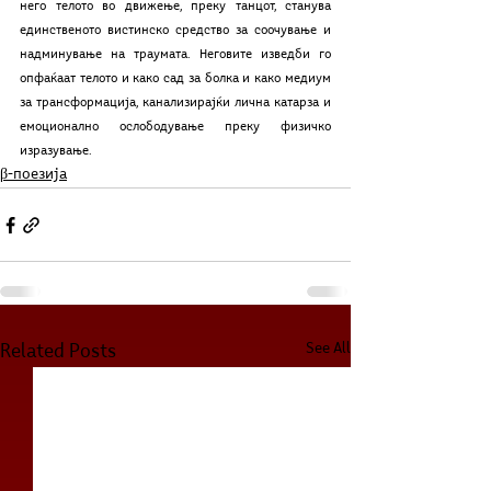
него телото во движење, преку танцот, станува 
единственото вистинско средство за соочување и 
надминување на траумата. Неговите изведби го 
опфаќаат телото и како сад за болка и како медиум 
за трансформација, канализирајќи лична катарза и 
емоционално ослободување преку физичко 
изразување.
β-поезија
See All
Related Posts