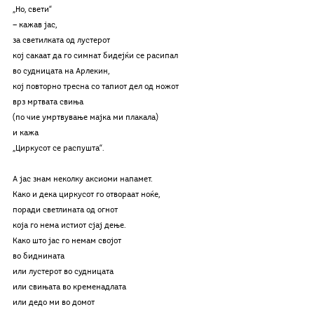
„Но, свети“
— кажав јас,
за светилката од лустерот 
кој сакаат да го симнат бидејќи се расипал
во судницата на Арлекин,
кој повторно тресна со тапиот дел од ножот 
врз мртвата свиња 
(по чие умртвување мајка ми плакала)
и кажа
„Циркусот се распушта“.
А јас знам неколку аксиоми напамет.
Како и дека циркусот го отвораат ноќе,
поради светлината од огнот 
која го нема истиот сјај дење.
Како што јас го немам својот
во биднината
или лустерот во судницата
или свињата во кременадлата
или дедо ми во домот