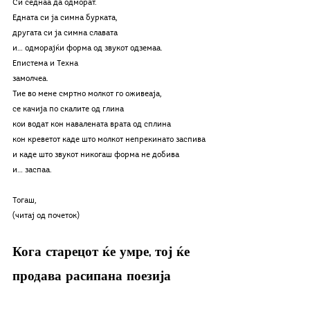
Си седнаа да одморат.
Едната си ја симна бурката,
другата си ја симна славата
и… одморајќи форма од звукот одземаа.
Епистема и Техна
замолчеа.
Тие во мене смртно молкот го оживеаја,
се качија по скалите од глина
кои водат кон навалената врата од сплина
кон креветот каде што молкот непрекинато заспива 
и каде што звукот никогаш форма не добива
и… заспаа.
Тогаш,
(читај од почеток)
Кога старецот ќе умре, тој ќе 
продава расипана поезија