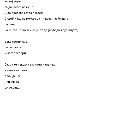
во кој умре
за да живее во мене 
и да продава стара поезија,
бидејќи јас не можам да пишувам веќе една 
година, 
како што не можам сѐ уште да ја убедам судницата,
дека светилката
сепак свети 
и кога трепери.
Јас знам неколку аксиоми напамет,
а сепак не знам
дали денес
или вчера 
умре дедо.