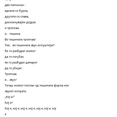
две патнички -
едната со бурка,
другата со слава,
доскокнувајќи дојдоа
и тропнаа
и… тишина.
Во тишината тропнаа!
Тие… во тишината звук испуштија?!
Ќе го разбудат молкот
да го погубат,
ќе го разбудат домарот
да го убијат.
Тропнаа
и… звук?
Тогаш молкот поспан од тишината форма кон 
звукот испрати.
„Кој е?“ 
Кој е? 
Кој е, кој е, кој е, кој е, кој е, кој е, кој
е