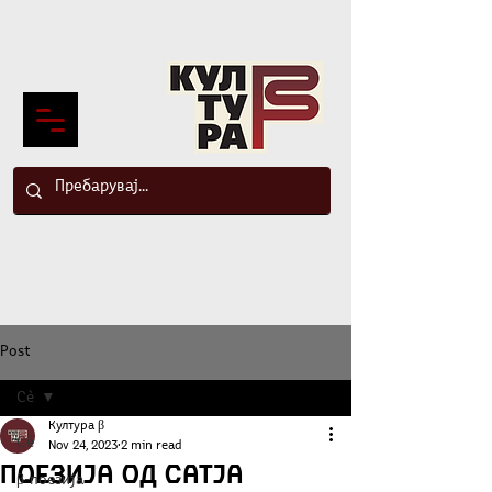
Post
Сè
Култура β
Сè
Nov 24, 2023
2 min read
Поезија од Сатја
β-поезија