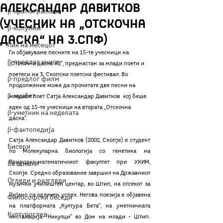
Александар Давитков
β-кратки раскази
(учесник на „Отскочна
β-колумни
даска“ на 3.СПФ)
Лик на месецот
Ги објавуваме песните на 15-те учесници на 
β-предлог книга
„Отскочна даска 
#2
“, преднастан за млади поети и 
поетеси на 3. Скопски поетски фестивал. Во 
β-предлог филм
продолжение може да прочитате две песни на 
β-муабет
младиот поет Сатја Александар Давитков  кој беше 
еден од 15-те учесници на втората „Отскочна 
β-уметник на неделата
даска“.
β-фактопедија
Сатја Александар Давитков (2002, Скопје) е студент 
Бисери
по Молекуларна биологија со генетика на 
Природно-математичкиот факултет при УКИМ, 
Воздишки
Скопје. Средно образование завршил на Државниот 
Огледи и разгледи
музички училиштен центар, во Штип, на отсекот за 
Пијано со одличен успех. Негова поезија е објавена 
Философски беседи
на платформата „Култура Бета“, на уметничката 
Културоглед
инсталација “Никулци” во Дом на млади - Штип. 