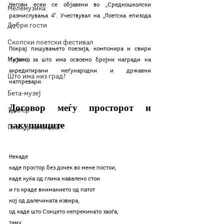
Негови есеи се објавени во „Средношколски 
Мелемузика
размислувања 4”. Учествувал на „Поетска епизода 
Добри гости
#1
“. 
Скопски поетски фестивал
Покрај пишувањето поезија, компонира и свири 
Музика
пијано, за што има освоено бројни награди на 
акредитирани меѓународни и државни 
Што има низ град?
натпревари.
Бета-музеј
Договор меѓу просторот и 
Тригер
закупниците
Го зборевме ова?
Некаде
каде простор без дочек во мене постои,
каде куќа од глина навалено стои
и го краде вниманието од патот
кој од далечината извира,
од каде што Сонцето непрекинато заоѓа,
таму