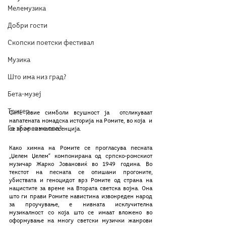
Мелемузика
Добри гости
Скопски поетски фестивал
Музика
Што има низ град?
Бета-музеј
Тригер
Сите овие симболи всушност ја  отсликуваат 
напатената номадска историја на Ромите, во која  и 
Го зборевме ова?
се крие нивната есенција. 
Како химна на Ромите се прогласува песната 
„Џелем Џелем“ компонирана од српско-ромскиот 
музичар Жарко Јовановиќ во 1949 година. Во 
текстот на песната се опишани прогоните, 
убиствата и геноцидот врз Ромите од страна на 
нацистите за време на Втората светска војна. Она 
што ги прави Ромите навистина извонреден народ 
за проучување, е нивната исклучителна 
музикалност со која што се имаат вложено во 
оформување на многу светски музички жанрови 