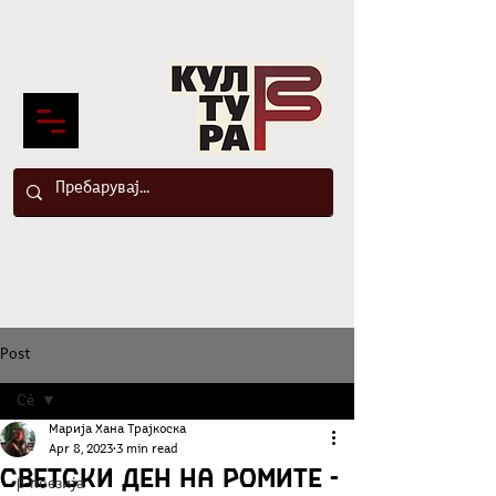
Post
Сè
Марија Хана Трајкоска
Сè
Apr 8, 2023
3 min read
Светски ден на Ромите -
β-поезија