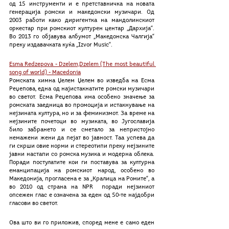
од 15 инструменти и е претставничка на новата 
генерација ромски и македонски музичари. Од 
2003 работи како диригентка на мандолинскиот 
оркестар при ромскиот културен центар „Дархија“. 
Во 2013 го објавува албумот „Македонска Чалгија“ 
преку издавачката куќа „Izvor Music“. 
Esma Redzepova - Dzelem,Dzelem (The most beautiful 
song of world) - Macedonia
Ромската химна Џелем Џелем во изведба на Есма 
Реџепова, една од најистакнатите ромски музичари 
во светот. Есма Реџепова има особено значење за 
ромската заедница во промоција и истакнување на 
нејзината култура, но и за феминизмот. За време на 
нејзините почетоци во музиката, во Југославија 
било забрането и се сметало за непристојно 
немажени жени да пејат во јавност. Таа успева да 
ги скрши овие норми и стереотипи преку нејзините 
јавни настапи со ромска музика и модерна облека. 
Поради постулатите кои ги поставува за културна 
еманципација на ромскиот народ, особено во 
Македонија, прогласена е за „Кралица на Ромите“, а 
во 2010 од страна на NPR  поради нејзиниот 
опсежен глас е означена за еден од 50-те најдобри 
гласови во светот. 
Ова што ви го приложив, според мене е само еден 