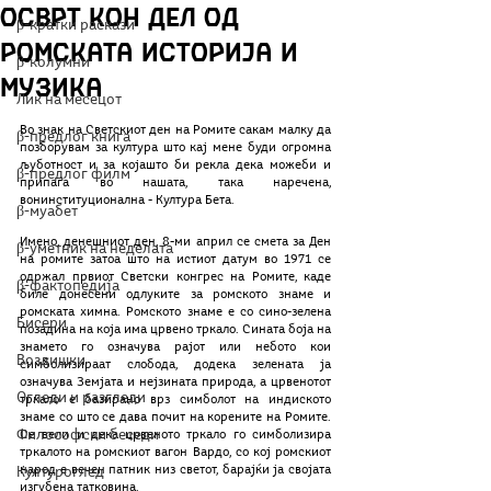
Осврт кон дел од
β-кратки раскази
ромската историја и
β-колумни
музика
Лик на месецот
Во знак на Светскиот ден на Ромите сакам малку да 
β-предлог книга
позборувам за култура што кај мене буди огромна 
љуботност и за којашто би рекла дека можеби и 
β-предлог филм
припаѓа во нашата, така наречена, 
вонинституционална - Култура Бета. 
β-муабет
Имено, денешниот ден, 8-ми април се смета за Ден 
β-уметник на неделата
на ромите затоа што на истиот датум во 1971 се 
одржал првиот Светски конгрес на Ромите, каде 
β-фактопедија
биле донесени одлуките за ромското знаме и 
ромската химна. Ромското знаме е со сино-зелена 
Бисери
позадина на која има црвено тркало. Сината боја на 
знамето го означува рајот или небото кои 
Воздишки
симболизираат слобода, додека зелената ја 
означува Земјата и нејзината природа, а црвенотот 
Огледи и разгледи
тркало е базирано врз симболот на индиското 
знаме со што се дава почит на корените на Ромите. 
Философски беседи
Се вели и дека црвеното тркало го симболизира 
тркалото на ромскиот вагон Вардо, со кој ромскиот 
народ е вечен патник низ светот, барајќи ја својата 
Културоглед
изгубена татковина.