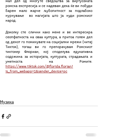
мал дел од многуте сведоштва за виртуозната 
ромска експресија и се надевам дека ќе ви побуди  
барем мало жарче љубопитност за подлабоко 
нурнување  во магијата што ја нуди ромскиот 
народ. 
Доколку сте слични како мене и ве интересира 
сеопфатноста на оваа култура, а притоа голем дел 
од денот го поминувате на социјални мрежи (читај 
Тикток), тогаш ви го препорачувам Ромскиот 
тиктокер Флориан, кој споделува едукативна 
содржина за историјата, културата, страдањата и 
уметноста на Ромите. 
https://www.tiktok.com/@florida.florian?
is_from_webapp=1&sender_device=pc
Музика