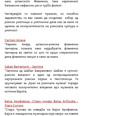
како шпанското Фламенко, така наречениот 
балкански кафански џез и турбо фолкот.
Чествувајќи го нивниот празник, со посебно 
задоволство, со вас сакам да споделам  избор од 
ромски уметници и уметнички дела кои за мене се 
одлика за исклучителноста на ромската култура и 
уметност. 
Carmen Amaya
*Кармен Амаја, шпанско-ромска фламенко 
танчерка, позната како најдобратта фламенко 
танчерка во светот со што ги крши стереотипите 
дека фламенко танцот е само за мажи.
Saban Bajramovic - Jasmina
*Јасмина од Шабан Баирамович. Шабан е српско-
ромски вокалист и еден од интернационално 
најпризнати ромски пејачи и текстописци. Го 
крунисуваат за „Крал на ромската музика“ поради 
неговото исклучително влијание врз музиката во 
источна Европа.
Бајса Арифовска -Старо чуново Bajsa Arifovska -
Staro Cunovo
*Старо Чуново во изведба на Бајса Арифовска. 
Бајса е македонска музичарка која свири на повеќе 