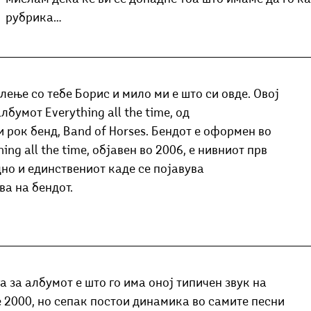
рубрика…
лење со тебе Борис и мило ми е што си овде. Овој 
бумот Everything all the time, од 
рок бенд, Band of Horses. Бендот е оформен во 
ing all the time, објавен во 2006, е нивниот прв 
но и единствениот каде се појавува 
а на бендот. 
а за албумот е што го има оној типичен звук на 
 2000, но сепак постои динамика во самите песни 