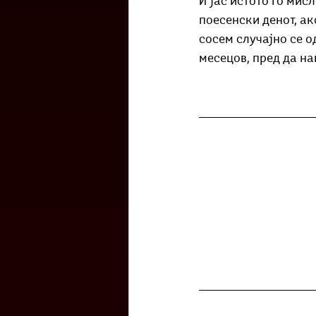
И јас истото го мис
поесенски денот, ак
сосем случајно се о
месецов, пред да на