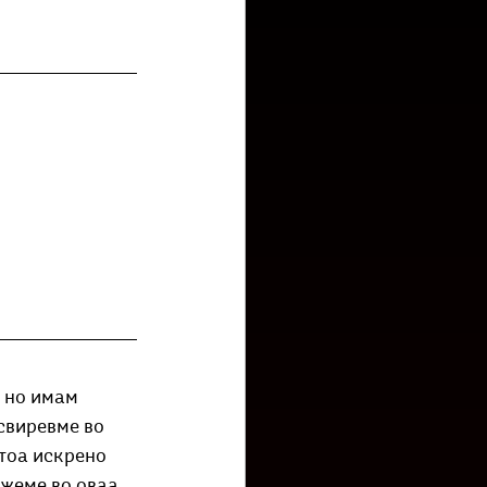
низ град?
Бета-музеј
 но имам 
свиревме во 
тоа искрено 
ажеме во оваа 