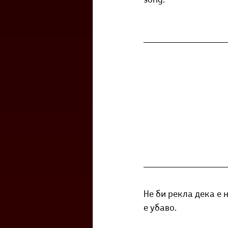
song.
Не би рекла дека е 
е убаво.