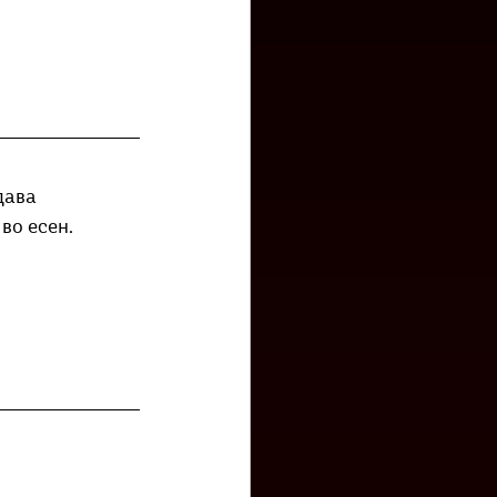
дава 
во есен. 