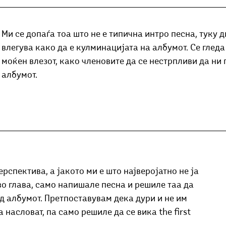
Ми се допаѓа тоа што не е типична интро песна, туку 
влегува како да е кулминацијата на албумот. Се гледа 
моќен влезот, како членовите да се нестрпливи да ни 
албумот. 
рспектива, а јакото ми е што најверојатно не ја 
во глава, само напишале песна и решиле таа да 
д албумот. Претпоставувам дека дури и не им 
 насловат, па само решиле да се вика the first 