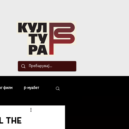
такт
ог филм
β-муабет
офски беседи
l the