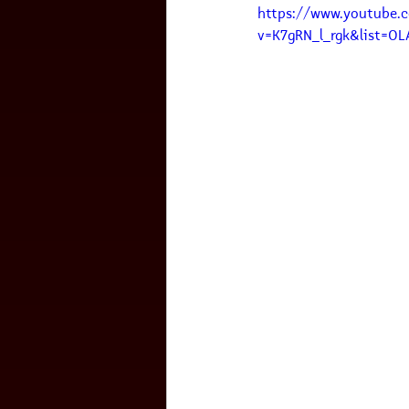
https://www.youtube.
v=K7gRN_l_rgk&list=