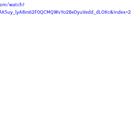
com/watch?
OLAK5uy_lyA8m62F0QCMQWvYo2BeDyuVedd_dLOKc&index=2