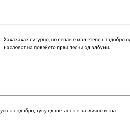
Хахахахах сигурно, но сепак е мал степен подобро од 
насловот на повеќето први песни од албуми. 
нужно подобро, туку едноставно е различно и тоа 