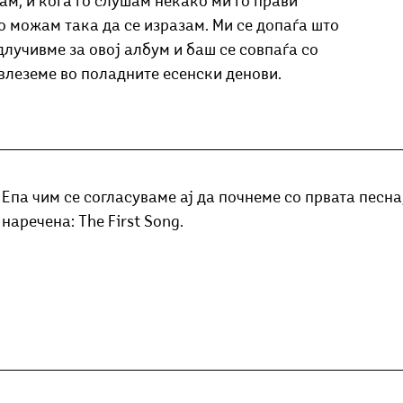
лам, и кога го слушам некако ми го прави 
о можам така да се изразам. Ми се допаѓа што 
длучивме за овој албум и баш се совпаѓа со 
влеземе во поладните есенски денови.
Епа чим се согласуваме ај да почнеме со првата песна,
наречена: The First Song.