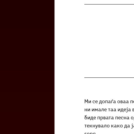
Ми се допаѓа оваа пе
ни имале таа идеја 
биде првата песна о
текнувало како да ја