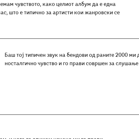
 немам чувството, како целиот албум да е една 
ас, што е типично за артисти кои жанровски се 
Баш тој типичен звук на бендови од раните 2000 ми 
носталгично чувство и го прави совршен за слушање 