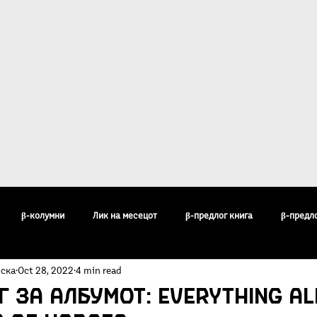
ост
За Култура β
Галерија
Кон
β-колумни
Лик на месецот
β-предлог книга
β-предл
оска
Oct 28, 2022
4 min read
педија
Бисери
Воздишки
Огледи и разгледи
Филос
г за албумот: Everything al