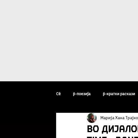
Дома
β - уметн
Сè
β-поезија
β-кратки раскази
Марија Хана Трајк
β-уметник на неделата
β-факто
Во дијало