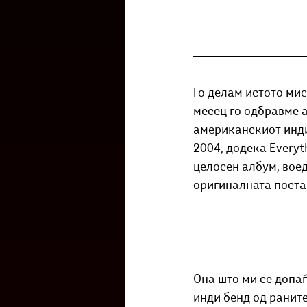
Го делам истото мис
месец го одбравме ал
американскиот инди 
2004, додека Everyth
целосен албум, воед
оригиналната постав
Она што ми се допаѓ
инди бенд од раните