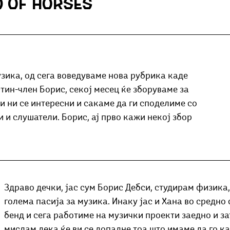
d of Horses
Добри гости
Скопски поетски фестивал
Музика
Што има 
зика, од сега воведуваме нова рубрика каде 
стин-член Борис, секој месец ќе зборуваме за 
 ни се интересни и сакаме да ги споделиме со 
и и слушатели. Борис, ај прво кажи некој збор 
Здраво дечки, јас сум Борис Дебси, студирам физика,
голема пасија за музика. Инаку јас и Хана во средно 
бенд и сега работиме на музички проекти заедно и за
мислам дека ќе ви се допадне тоа што имаме да го к