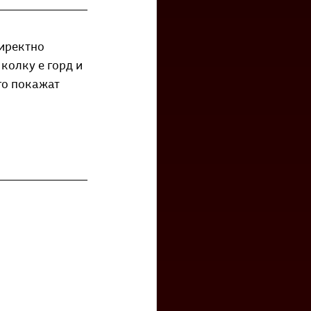
директно 
колку е горд и 
го покажат 