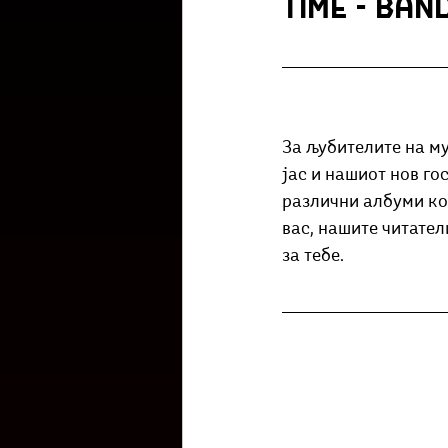
time - Ban
Културоглед
Мелемузика
Тригер
Го зборевме ова?
За љубителите на му
јас и нашиот нов го
различни албуми кои
вас, нашите читател
за тебе. 