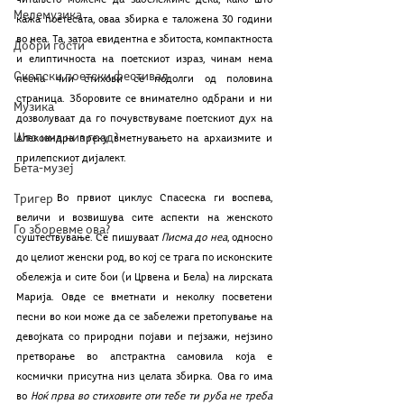
читањето можеме да забележиме дека, како што 
Мелемузика
кажа поетесата, оваа збирка е таложена 30 години 
во неа. Та, затоа евидентна е збитоста, компактноста 
Добри гости
и елиптичноста на поетскиот израз, чинам нема 
Скопски поетски фестивал
песна чии стихови се подолги од половина 
страница. Зборовите се внимателно одбрани и ни 
Музика
дозволуваат да го почувствуваме поетскиот дух на 
Што има низ град?
Александра преку вметнувањето на архаизмите и 
прилепскиот дијалект.
Бета-музеј
Тригер
	Во првиот циклус Спасеска ги воспева, 
величи и возвишува сите аспекти на женското 
Го зборевме ова?
суштествување. Се пишуваат 
Писма до неа
, односно 
до целиот женски род, во кој се трага по исконските 
обележја и сите бои (и Црвена и Бела) на лирската 
Марија. Овде се вметнати и неколку посветени 
песни во кои може да се забележи претопување на 
девојката со природни појави и пејзажи, нејзино 
претворање во апстрактна самовила која е 
космички присутна низ целата збирка. Ова го има 
во 
Ноќ прва во стиховите оти тeбе ти руба не треба 