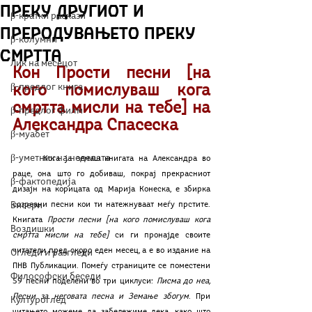
преку Другиот и
β-кратки раскази
преродувањето преку
β-колумни
Смртта
Лик на месецот
Кон Прости песни [на 
β-предлог книга
кого помислуваш кога 
смртта мисли на тебе] на 
β-предлог филм
Александра Спасеска
β-муабет
β-уметник на неделата
	Кога ја земаш книгата на Александра во 
раце, она што го добиваш, покрај прекрасниот 
β-фактопедија
дизајн на корицата од Марија Конеска, е збирка 
Бисери
созреани песни кои ти натежнуваат меѓу прстите. 
Книгата 
Прости песни [на кого помислуваш кога 
Воздишки
смртта мисли на тебе]
 си ги пронајде своите 
читатели пред скоро еден месец, а е во издание на 
Огледи и разгледи
ПНВ Публикации. Помеѓу страниците се поместени 
Философски беседи
59 песни поделени во три циклуси: 
Писма до неа, 
Песни за неговата песна и Земање збогум
. При 
Културоглед