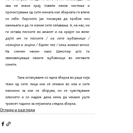
ова не значи крај, повеќе некое чистење и 
прочистување од сите мината кои збирката ги влече 
со себе. Лирското јас посакува да пробие низ 
камењата и да ги измие сите сеќавања. А, на нас, ни 
ги остава песните во аманет и на крајот ни вели: 
дајте им ги песните / на сите љубовници / 
незнајни и знајни / барем тие / нека живеат вечно
. 
На сличен начин како Шекспир што ги 
овековечуваше своите љубовници во неговите 
сонети.
	Така остануваме со една збирка во раце која 
тежи од сите лица кои се опеани во неа и сите 
мачнини за кои се зборува, но се чувствуваме 
олеснето и со надеж дека нема да чекаме уште 
триесет години за нејзината следна збирка.
Огледи и разгледи