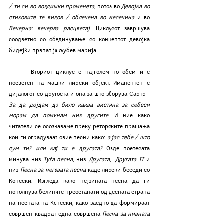
/ ти си во воздишки променета, 
потоа во
 Девојка во 
стиховите те видов / облечена во месечина 
и во 
Вечерна: вечерва расцветај
. Циклусот завршува 
соодветно со обединување со концептот девојка 
бидејќи првпат ја љубев марија.
	Вториот циклус е најголем по обем и е 
посветен на машки лирски објект. Иманентен е 
дијалогот со другоста и она за што зборува Сартр - 
За да дојдам до било каква вистина за себеси 
морам да поминам низ другите
. И ние како 
читатели се осознаваме преку реторските прашања 
кои ги оградуваат овие песни како:
 а јас тебе / што 
сум ти? или кај ти е другата?
 Овде поетесата 
минува низ 
Туѓа песна
, низ 
Другата
,  
Другата II
 и 
низ 
Песна за неговата песна
 каде лирски беседи со 
Конески. Изгледа како нејзината песна да ги 
пополнува белините преостанати од десната страна 
на песната на Конески, како заедно да формираат 
совршен квадрат, една совршена 
Песна за нивната 