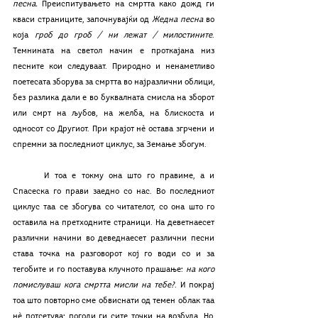
песна.
 Преиспитувањето на смртта како дожд ги 
кваси страниците, започнувајќи од 
Жедна песна
 во 
која 
гроб до гроб / ни лежат / милостините
. 
Темнината на светол начин е проткајана низ 
песните кои следуваат. Природно и ненаметливо 
поетесата зборува за смртта во најразлични облици, 
без разлика дали е во буквалната смисла на зборот 
или смрт на љубов, на желба, на блискоста и 
односот со Другиот. При крајот нѐ остава згрчени и 
спремни за последниот циклус, за Земање збогум.
	И тоа е токму она што го правиме, а и 
Спасеска го прави заедно со нас. Во последниот 
циклус таа се збогува со читателот, со она што го 
оставила на претходните страници. На деветнаесет 
различни начини во деведнаесет различни песни 
става точка на разговорот кој го води со и за 
тегобите и го поставува клучното прашање: 
на кого 
помислуваш кога смртта мисли на тебе?
. И покрај 
тоа што повторно сме обвиснати од темен облак таа 
нѐ потсетува: погоди ги сите точки на возбуда. Но, 