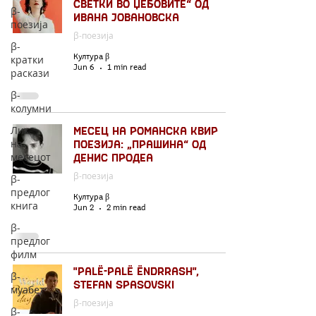
светки во џебовите“ од
β-
Ивана Јовановска
поезија
β-поезија
β-
кратки
Култура β
Jun 6
1 min read
раскази
β-
колумни
Лик
Месец на романска квир
на
поезија: „Прашина“ од
месецот
Денис Продеа
β-поезија
β-
предлог
Култура β
книга
Jun 2
2 min read
β-
предлог
филм
"PALË-PALË ËNDRRASH",
β-
STEFAN SPASOVSKI
муабет
β-поезија
β-