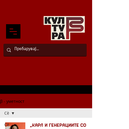
β - уметност
Сè
Сè
„Карл и генерациите со