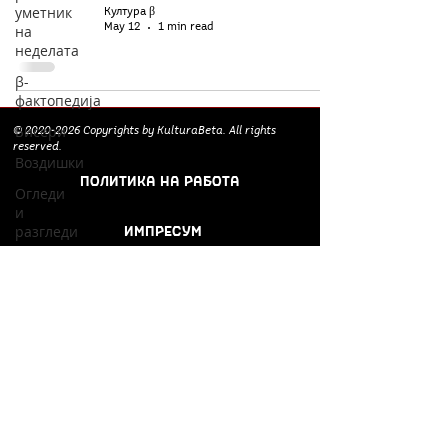
уметник
Култура β
May 12
1 min read
на
неделата
β-
фактопедија
Бисери
©
2020-2026
Copyrights by KulturaBeta. All rights
reserved.
Воздишки
ПОЛИТИКА НА РАБОТА
Огледи
и
ИМПРЕСУМ
разгледи
Философски
Соработници и
беседи
поддржувачи:
Културоглед
Мелемузика
Добри
гости
Скопски
поетски