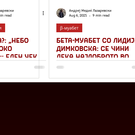
заревски
Андреј Медиќ Лазаревски
in read
Aug 6, 2025
9 min read
и
β-муабет
?: „Небо
Бета-муабет со Лидиј
Ѓоко
Димковска: Се чини
:: Еден чекор
дека најдоброто во
и неба назад
македонската
книжевност денес го
пишуваат повеќемин
авторки и неколкум
автори