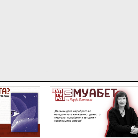
ост
За Култура β
Галерија
Кон