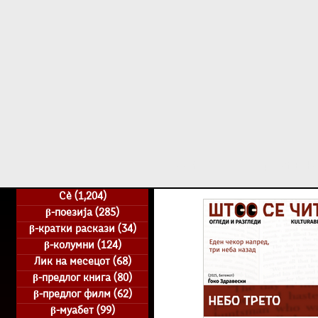
Дома
β - уметн
Сè
(1,204)
1,204 posts
β-поезија
(285)
285 posts
β-кратки раскази
(34)
34 posts
β-колумни
(124)
124 posts
Лик на месецот
(68)
68 posts
β-предлог книга
(80)
80 posts
β-предлог филм
(62)
62 posts
β-муабет
(99)
99 posts