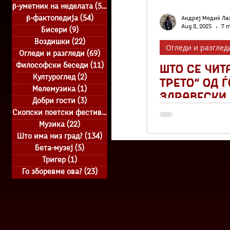
β-уметник на неделата
(51)
51 posts
β-фактопедија
(54)
54 posts
Андреј Медиќ Ла
Aug 8, 2025
7 m
Бисери
(9)
9 posts
Воздишки
(22)
22 posts
Огледи и разглед
Огледи и разгледи
(69)
69 posts
ШТО СЕ ЧИТА
Философски беседи
(11)
11 posts
Културоглед
(2)
2 posts
трето“ од 
Мелемузика
(1)
1 post
Здравески 
Добри гости
(3)
3 posts
напред, тр
Скопски поетски фестивал
(50)
50 posts
Музика
(22)
22 posts
Што има низ град?
(134)
134 posts
Бета-музеј
(5)
5 posts
Тригер
(1)
1 post
Го зборевме ова?
(23)
23 posts