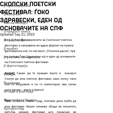
Скопски поетски
β-кратки раскази
фестивал: Ѓоко
β-колумни
Здравески, еден од
Лик на месецот
основачите на СПФ
β-предлог книга
Updated:
Sep 21, 2022
β-предлог филм
Во 1, 2, 3 муабети наменети за Скопскиот поетски 
фестивал, а направени во аудио формат на првата 
β-муабет
фестивалска ноќ, по настанот „Отскочна даска“, прв 
ни гостува Ѓоко Здравески кој е еден од основачите 
β-уметник на неделата
на Скопскиот поетски фестивал.
β-фактопедија
Андреј:
 Сакам да те прашам зошто е  значајно 
Бисери
Скопје да има поетски фестивал, иако многу пати 
Воздишки
сме го зборувале и си го коментирал ова, сепак 
уште еднаш – зошто е важно?
Огледи и разгледи
Философски беседи
Ѓоко:
 Основно, главен град, сметаме дека треба да 
има фестивал. Имало некакви обиди во минатото, 
Културоглед
меѓутоа немало фестивал што пораснал во 