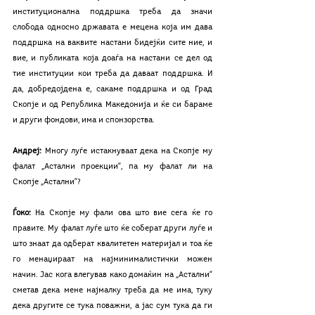
институционална поддршка треба да значи 
слобода односно државата е мецена која им дава 
поддршка на ваквите настани бидејќи сите ние, и 
вие, и публиката која доаѓа на настани се дел од 
тие институции кои треба да даваат поддршка. И 
да, добредојдена е, сакаме поддршка и од Град 
Скопје и од Република Македонија и ќе си бараме 
и други фондови, има и спонзорства.   
Андреј:
 Многу луѓе истакнуваат дека на Скопје му 
фалат „Астални проекции“, па му фалат ли на 
Скопје „Астални“?
Ѓоко:
 На Скопје му фали ова што вие сега ќе го 
правите. Му фалат луѓе што ќе соберат други луѓе и 
што знаат да одберат квалитетен материјал и тоа ќе 
го менаџираат на најминималистички можен 
начин. Јас кога влегував како домаќин на „Астални“ 
сметав дека мене најмалку треба да ме има, туку 
дека другите се тука поважни, а јас сум тука да ги 