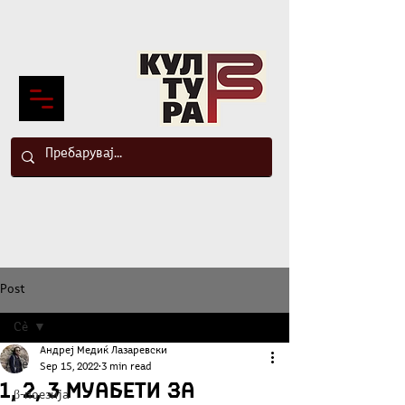
Post
Сè
Андреј Медиќ Лазаревски
Сè
Sep 15, 2022
3 min read
1, 2, 3 муабети за
β-поезија