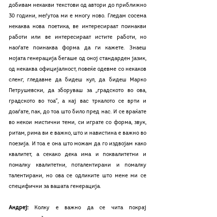
добивам некакви текстови од автори до приближно 
30 години, меѓутоа ми е многу ново. Гледам сосема 
некаква нова поетика, ве интересираат поинакви 
работи или ве интересираат истите работи, но 
наоѓате поинаква форма да ги кажете. Знаеш 
мојата генерација бегаше од оној стандарден јазик, 
од некаква официјалност, повеќе одевме со некаков 
сленг, гледавме да бидеш кул, да бидеш Марко 
Петрушевски, да зборуваш за „градското во ова, 
градското во тоа“, а кај вас тркалото се врти и 
доаѓате, пак, до тоа што било пред нас. И се враќате 
во некои мистични теми, си играте со форма, звук, 
ритам, рима ви е важно, што и навистина е важно во 
поезија. И тоа е она што можам да го издвојам како 
квалитет, а секако дека има и поквалитетни и 
помалку квалитетни, поталентирани и помалку 
талентирани, но ова се одликите што мене ми се 
специфични за вашата генерација.
Андреј:
 Колку е важно да се чита покрај 