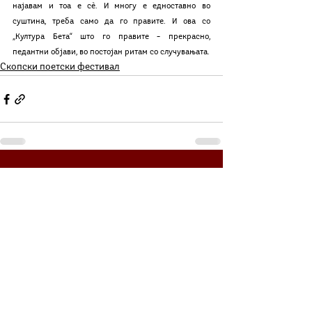
најавам и тоа е сè. И многу е едноставно во 
суштина, треба само да го правите. И ова со 
„Култура Бета“ што го правите – прекрасно, 
педантни објави, во постојан ритам со случувањата.
Скопски поетски фестивал
See All
Related Posts