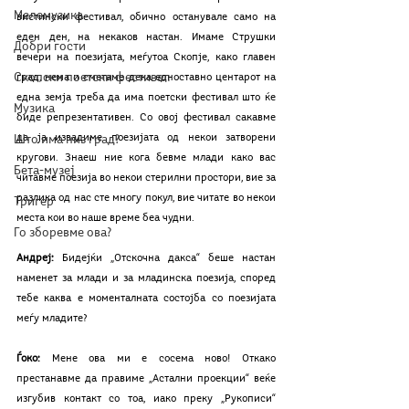
Мелемузика
вистински фестивал, обично останувале само на 
еден ден, на некаков настан. Имаме Струшки 
Добри гости
вечери на поезијата, меѓутоа Скопје, како главен 
Скопски поетски фестивал
град, нема и сметаме дека едноставно центарот на 
една земја треба да има поетски фестивал што ќе 
Музика
биде репрезентативен. Со овој фестивал сакавме 
да ја извадиме поезијата од некои затворени 
Што има низ град?
кругови. Знаеш ние кога бевме млади како вас 
Бета-музеј
читавме поезија во некои стерилни простори, вие за 
разлика од нас сте многу покул, вие читате во некои 
Тригер
места кои во наше време беа чудни. 
Го зборевме ова?
Андреј:
 Бидејќи „Отскочна дакса“ беше настан 
наменет за млади и за младинска поезија, според 
тебе каква е моменталната состојба со поезијата 
меѓу младите?
Ѓоко:
 Мене ова ми е сосема ново! Откако 
престанавме да правиме „Астални проекции“ веќе 
изгубив контакт со тоа, иако преку „Рукописи“ 