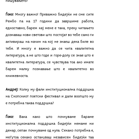
пишувањето?
Ѓоко:
 Многу важно! Преважно бидејќи не сме сите 
Рембо па на 17 години да завршиме работа, 
едноставно, барем кај мене е така, преку читањето 
дознаваш нови светови што постојат во тебе само ги 
активираш на начин на кој не знаеш дека биле во 
тебе. И многу е важно да се чита квалитетна 
литература, а не што годе и горе-долу се знае што е 
квалитетна литература, се чувствува тоа ако имате 
барем малку познавање што е квалитетно во 
книжевноста. 
Андреј:
 Колку му фали институционална поддршка 
на Скопскиот поетски фестивал и дали воопшто му 
е потребна таква поддршка?
Ѓоко:
 Вака како што почнуваме бараме 
институционална поддршка бидејќи немаме ни 
денар, сепак почнуваме од нула. Секако потребна е, 
меѓутоа секако остануваш независен бидејќи таа 