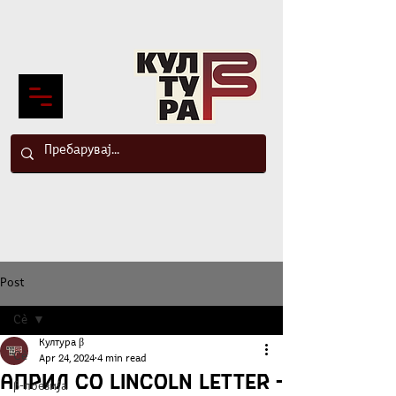
Post
Сè
Култура β
Сè
Apr 24, 2024
4 min read
Април со Lincoln Letter -
β-поезија