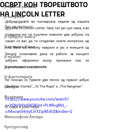
Осврт кон творештвото
β-кратки раскази
на Lincoln Letter
β-колумни
Добредојдовте во последната недела од нашата 
Лик на месецот
дружба со Lincoln Letter. Овој пат јас сум сама, а во 
позадина ми се пуштени нивните два албума, па 
β-предлог книга
сакам со вас да ги споделам моите импресии од 
β-предлог филм
нив. Веќе во неколку наврати и јас и момците од 
бендот спомнавме дека се работи за концепт 
β-муабет
албуми, оформени околу приказни кои се 
β-уметник на неделата
раскажуваат низ песните. 
β-фактопедија
Ќе почнам со првите две песни од првиот албум 
Бисери
„Bedtime Stories”, „To The Rope” и „The Hangman”. 
Воздишки
https://www.youtube.com/watch?
v=YQYo9XVzDXI&list=PLNRvgRVz_-
Огледи и разгледи
oX4xowOrkVyEJr31lp8EdUZ&index=2
Философски беседи
Културоглед