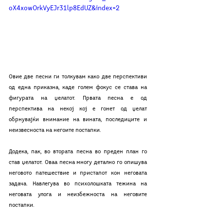
oX4xowOrkVyEJr31lp8EdUZ&index=2
Овие две песни ги толкувам како две перспективи 
од една приказна, каде голем фокус се става на 
фигурата на џелатот. Првата песна е од 
перспектива на некој кој е гонет од џелат 
обрнувајќи внимание на вината, последиците и 
неизвесноста на негоите постапки. 
Додека, пак, во втората песна во преден план го 
став џелатот. Оваа песна многу детално го опишува 
неговото патешествие и пристапот кон неговата 
задача. Навлегува во психолошката тежина на 
неговата улога и неизбежноста на неговите 
постапки. 