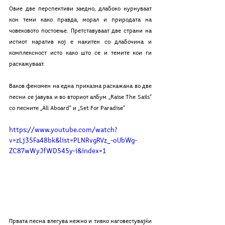
Овие две перспективи заедно, длабоко нурнуваат 
кон теми како правда, морал и природата на 
човековото постоење. Претставуваат две страни на 
истиот наратив кој е накитен со длабочина и 
комплексност исто како што се и темите кои ги 
раскажуваат. 
Ваков феномен на една приказна раскажана во две 
песни се јавува и во вториот албум „Raise The Sails” 
со песните „All Aboard” и „Set For Paradise”
https://www.youtube.com/watch?
v=zLj35Fa48bk&list=PLNRvgRVz_-oUbWg-
ZC87wWyJfWD545y-i&index=1
Првата песна влегува нежно и тивко наговестувајќи 