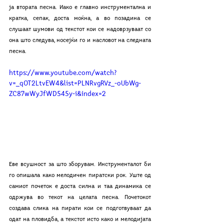
ја втората песна. Иако е главно инструментална и 
кратка, сепак, доста моќна, а во позадина се 
слушаат шумови од текстот кои се надоврзуваат со 
она што следува, носејќи го и насловот на следната 
песна. 
https://www.youtube.com/watch?
v=_qOT2LtvEW4&list=PLNRvgRVz_-oUbWg-
ZC87wWyJfWD545y-i&index=2
Еве всушност за што зборувам. Инструменталот би 
го опишала како мелодичен пиратски рок. Уште од 
самиот почеток е доста силна и таа динамика се 
одржува во текот на целата песна. Почетокот 
создава слика на пирати кои се подготвуваат да 
одат на пловидба, а текстот исто како и мелодијата 