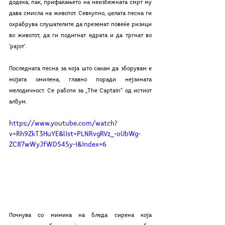
додека, пак, прифаќањето на неизбежната смрт му 
дава смисла на животот. Севкупно, целата песна ги 
охрабрува слушателите да преземат повеќе ризици 
во животот, да ги подигнат едрата и да тргнат во 
‘рајот’. 
Последната песна за која што сакам да зборувам е 
мојата омилена, главно поради нејзината 
мелодичност. Се работи за „The Captain” од истиот 
албум.
https://www.youtube.com/watch?
v=Rh9ZkT3HuYE&list=PLNRvgRVz_-oUbWg-
ZC87wWyJfWD545y-i&index=6
Почнува со мимика на бледа сирена која 