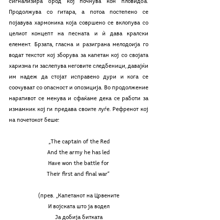
сигнализира брод кој почнува кон пловидба. 
Продолжува со гитара, а потоа постепено се 
појавува хармоника која совршено се вклопува со 
целиот концепт на песната и ѝ дава кралски 
елемент. Брзата, гласна и разиграна мелодоија го 
водат текстот кој зборува за капетан кој со својата 
харизма ги заслепува неговите следбеници, давајќи 
им надеж да стојат исправено дури и кога се 
соочуваат со опасност и опозиција. Во продолжение 
наративот се менува и сфаќаме дека се работи за 
измамник кој ги предава своите луѓе. Рефренот кој 
на почетокот беше:
 „The captain of the Red
And the army he has led
Have won the battle for
Their first and final war“ 
(прев. „Капeтaнот на Црвените
И војската што ја водел
Ја добија битката