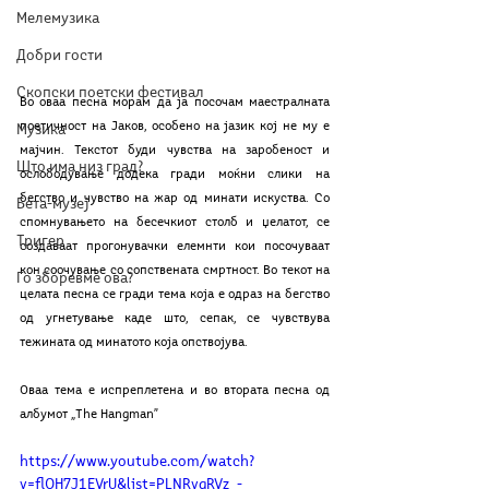
Мелемузика
Добри гости
Скопски поетски фестивал
Во оваа песна морам да ја посочам маестралната 
поетичност на Јаков, особено на јазик кој не му е 
Музика
мајчин. Текстот буди чувства на заробеност и 
Што има низ град?
ослободување додека гради моќни слики на 
бегство и чувство на жар од минати искуства. Со 
Бета-музеј
спомнувањето на бесечкиот столб и џелатот, се 
Тригер
создаваат прогонувачки елемнти кои посочуваат 
кон соочување со сопствената смртност. Во текот на 
Го зборевме ова?
целата песна се гради тема која е одраз на бегство 
од угнетување каде што, сепак, се чувствува 
тежината од минатото која опствојува. 
Оваа тема е испреплетена и во втората песна од 
албумот „The Hangman”
https://www.youtube.com/watch?
v=flOH7J1EVrU&list=PLNRvgRVz_-