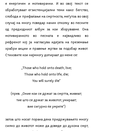
е енергичен и мотивирачки. И во овој текст се 
обработуваат егзистенцијални теми како: бегство, 
слобода и прифаќање на смртноста, меѓутоа во овој 
случај на многу поведар начин отколку во песните 
од предходниот албум за кои зборувавме. Она 
мотивирачкото во песната е највидливо во 
рефренот кој ја нагласува идејата на преземање 
храбри акции и правење жртви за подобар живот. 
Стиховите кои најмногу допираат до мене се: 
„Those who hold onto death, live; 
Those who hold onto life, die; 
You will surely die" 
(прев. „Оние кои се држат за смртта, живеат; 
тие што се држат за животот, умираат; 
вие сигурно ќе умрете“) 
затоа што носат порака дека придржувањето многу 
силно до животот може да доведе до духона смрт, 