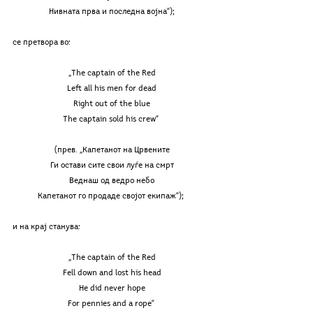
Нивната прва и последна војна“);
се претвора во:  
„The captain of the Red
Left all his men for dead
Right out of the blue
The captain sold his crew“ 
(прев. „Капeтaнот на Црвените
Ги остави сите свои луѓе на смрт
Веднаш од ведро небо
Капетанот го продаде својот екипаж“); 
и на крај станува: 
„The captain of the Red
Fell down and lost his head
He did never hope
For pennies and a rope“ 