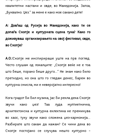
квалитетни настани и овде, во Македонија. Затоа, 
„Буквално. Џез.“ за мене е како мое сакано дете!
А: Доаѓаш од Русија во Македонија, како ти се 
допаѓа Скопје и културната сцена тука? Како го 
доживуваш организирањето на овој фестивал, овде, 
во Скопје?
А.О.:
Скопје ме инспирираше уште на прв поглед. 
Често слушам од локалците: „Скопје веќе не е тоа 
што беше, порано беше друго...“ Не знам како било 
претходно, но она што го гледам денес, барем во 
културна смисла, ми е неверојатно интересно!
Кога градот би бил музика, јас би рекла дека Скопје 
звучи како џез! Таа луда мултиетничка, 
архитектонска и културна еклектика не преминува 
во хаос, туку звучи како сложена џез-хармонија... 
Разбирате што сакам да кажам? Се чини дека во 
Скопје постојано се случува нешто културно – 