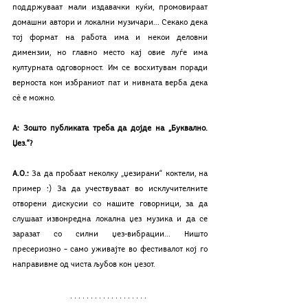
поддржуваат мали издавачки куќи, промовираат 
домашни автори и локални музичари... Секако дека 
тој формат на работа има и некои деловни 
димензии, но главно место кај овие луѓе има 
културната одговорност. Им се восхитувам поради 
верноста кон избраниот пат и нивната верба дека 
сè е можно.
А: Зошто публиката треба да дојде на „Буквално. 
Џез.“?
А.О.: 
За да пробаат неколку „џезирани“ коктели, на 
пример :) За да учествуваат во исклучителните 
отворени дискусии со нашите говорници, за да 
слушаат извонредна локална џез музика и да се 
заразат со силни џез-вибрации... Ништо 
пресериозно – само уживајте во фестивалот кој го 
направивме од чиста љубов кон џезот.