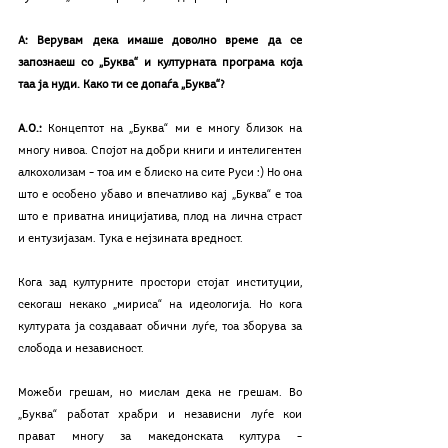
А: Верувам дека имаше доволно време да се 
запознаеш со „Буква“ и културната програма која 
таа ја нуди. Како ти се допаѓа „Буква“?
А.О.: 
Концептот на „Буква“ ми е многу близок на 
многу нивоа. Спојот на добри книги и интелигентен 
алкохолизам – тоа им е блиско на сите Руси :) Но она 
што е особено убаво и впечатливо кај „Буква“ е тоа 
што е приватна иницијатива, плод на лична страст 
и ентузијазам. Тука е нејзината вредност.
Кога зад културните простори стојат институции, 
секогаш некако „мириса“ на идеологија. Но кога 
културата ја создаваат обични луѓе, тоа зборува за 
слобода и независност.
Можеби грешам, но мислам дека не грешам. Во 
„Буква“ работат храбри и независни луѓе кои 
прават многу за македонската култура – 