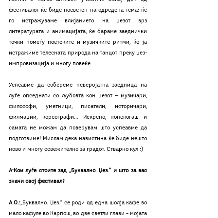
фестивалот ќе биде посветен на одредена тема: ќе 
го истражуваме влијанието на џезот врз 
литературата и анимацијата, ќе бараме заеднички 
точки помеѓу поетските и музичките ритми, ќе ја 
истражиме телесната природа на танцот преку џез-
импровизација и многу повеќе.
Успеавме да собереме неверојатна заедница на 
луѓе опседнати со љубовта кон џезот — музичари, 
философи, уметници, писатели, историчари, 
филмаџии, кореографи... Искрено, понекогаш и 
самата не можам да поверувам што успеавме да 
подготвиме! Мислам дека навистина ќе биде нешто 
ново и многу освежително за градот. Стварно кул :)
А:Кои луѓе стоите зад „Буквално. Џез.“ и што за вас 
значи овој фестивал?
А.О.:
„Буквално. Џез.“ се роди од една шолја кафе во 
мало кафуле во Карпош, во две светли глави – мојата 