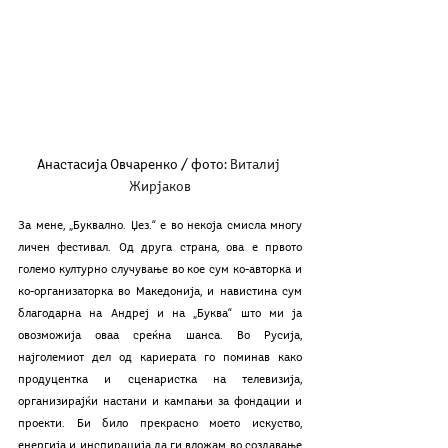
Анастасија Овчаренко / фото: 
Виталиј 
Жирјаков
За мене, „Буквално. Џез.“ е во некоја смисла многу 
личен фестивал. Од друга страна, ова е првото 
големо културно случување во кое сум ко-авторка и 
ко-организаторка во Македонија, и навистина сум 
благодарна на Андреј и на „Буква“ што ми ја 
овозможија оваа среќна шанса. Во Русија, 
најголемиот дел од кариерата го поминав како 
продуцентка и сценаристка на телевизија, 
организирајќи настани и кампањи за фондации и 
проекти. Би било прекрасно моето искуство, 
енергија и инспирација да ги вложам во создавање 