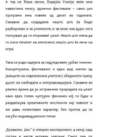
А тоа не беше лесно, бидејќи Скопје веќе има 
навистина многу одлични фестивали — само џез 
програми има повеќе од десет во годината. 
Сакавме да создадеме нешто што ќе биде 
разбирливо и за упатените, и за оние кои дури сега 
почнуваат да го откриваат џезот. Нешто што нема да 
го носи печатот на елитизмот, нешто што ќе личи на 
игра.
Така се роди идејата за седумдневен урбан пикник. 
Концептуално, фестивалот е еден вид коктел од 
јазиците на современата уметност, обединети преку 
духот на слободата и импровизацијата. Сакавме во 
реално време да ја истражиме природата на џезот 
како еден голем културен феномен кој ги буди и 
раздвижува креативните инстинкти кај човекот и 
им дава колективен карактер, без притоа да се 
изгуби индивидуалниот печат.
„Буквално. Џез.“ е отворен експеримент, а секој наш 
гостин е негов активен учесник. Секој ден од 