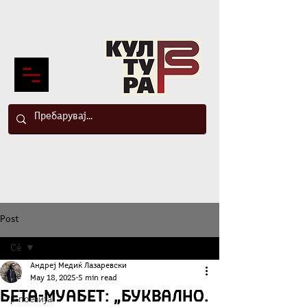
Post
Сè
Андреј Медиќ Лазаревски
Сè
May 18, 2025
5 min read
Бета-муабет: „Буквално.
β-поезија