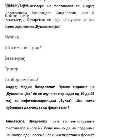
Мелемузика
„Буква“, организатори на фестивалот се Андреј 
Јованчевски, Александар Сандревски, како и 
Добри гости
Анастасија Овчаренко со која зборуваме за ова 
Скопски поетски фестивал
прво издание на „Буквално. Џез.“
Музика
Што има низ град?
Бета-музеј
Тригер
Го зборевме ова?
Андреј Медиќ Лазаревски: Првото издание на 
„Буквално. Џез.“ ќе се случи во периодот од 19 до 25 
мај во кафе-книжарницата „Буква“. Што може 
публиката да очекува од фестивалот?
Анастасија Овчаренко: 
Кога го замислувавме 
фестивалот, многу ни беше важно да му подариме 
на Скопје еден сосема нов и инспиративен формат. 