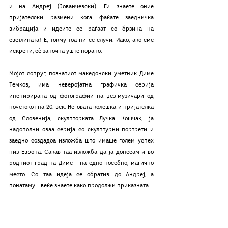
и на Андреј (Јованчевски). Ги знаете оние 
пријателски размени кога фаќате заедничка 
вибрација и идеите се раѓаат со брзина на 
светлината? Е, токму тоа ни се случи. Иако, ако сме 
искрени, сè започна уште порано.
Мојот сопруг, познатиот македонски уметник Диме 
Темков, има неверојатна графичка серија 
инспирирана од фотографии на џез-музичари од 
почетокот на 20. век. Неговата колешка и пријателка 
од Словенија, скулпторката Лучка Кошчак, ја 
надополни оваа серија со скулптурни портрети и 
заедно создадоа изложба што имаше голем успех 
низ Европа. Сакав таа изложба да ја донесам и во 
родниот град на Диме – на едно посебно, магично 
место. Со таа идеја се обратив до Андреј, а 
понатаму... веќе знаете како продолжи приказната.