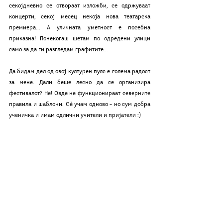
секојдневно се отвораат изложби, се одржуваат 
концерти, секој месец некоја нова театарска 
премиера... А уличната уметност е посебна 
приказна! Понекогаш шетам по одредени улици 
само за да ги разгледам графитите...
Да бидам дел од овој културен пулс е голема радост 
за мене. Дали беше лесно да се организира 
фестивалот? Не! Овде не функционираат северните 
правила и шаблони. Сè учам одново – но сум добра 
ученичка и имам одлични учители и пријатели :)