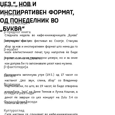
Џез.“, Нов и
β-кратки раскази
инспиративен формат,
β-колумни
од понеделник во
Лик на месецот
„Буква“
β-предлог книга
Следната недела во кафе-книжарницата „Буква“ 
β-предлог филм
започнува нов џез фестивал во Скопје. Станува 
збор за нов и инспиративен формат што нема да го 
β-муабет
носи елитистичкиот печат, туку напротив ќе биде 
β-уметник на неделата
настан и за оние тврдокорни џезери, но и за оние 
кои допрва би го запознавале џезот како музика. 
β-фактопедија
Програмата започнува утре (19.5.) од 17 часот со 
Бисери
настанот „Џез: звук, слика, збор“ со Владимир 
Воздишки
Мартиновски, по што, во 19 часот, ќе биде отворена 
изложбата „Jazz“ на Диме Темков и Лучка Кошчак, а 
Огледи и разгледи
денот ќе заврши со џез концерт на Zulu 3.4 со 
Философски беседи
почеток во 20:30. 
Културоглед
Сите настани се случуваат во кафе-книжарницата 