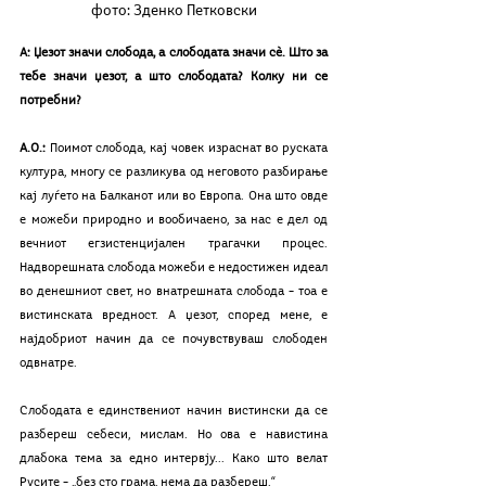
фото: Зденко Петковски
А: Џезот значи слобода, а слободата значи сѐ. Што за 
тебе значи џезот, а што слободата? Колку ни се 
потребни?
А.О.: 
Поимот слобода, кај човек израснат во руската 
култура, многу се разликува од неговото разбирање 
кај луѓето на Балканот или во Европа. Она што овде 
е можеби природно и вообичаено, за нас е дел од 
вечниот егзистенцијален трагачки процес. 
Надворешната слобода можеби е недостижен идеал 
во денешниот свет, но внатрешната слобода – тоа е 
вистинската вредност. А џезот, според мене, е 
најдобриот начин да се почувствуваш слободен 
одвнатре.
Слободата е единствениот начин вистински да се 
разбереш себеси, мислам. Но ова е навистина 
длабока тема за едно интервју... Како што велат 
Русите – „без сто грама, нема да разбереш.“