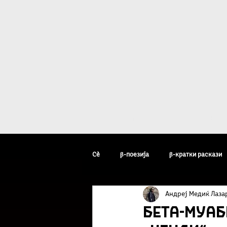
Дома
β - уметн
Сè
β-поезија
β-кратки раскази
Андреј Медиќ Лаза
β-уметник на неделата
β-факто
Бета-муаб