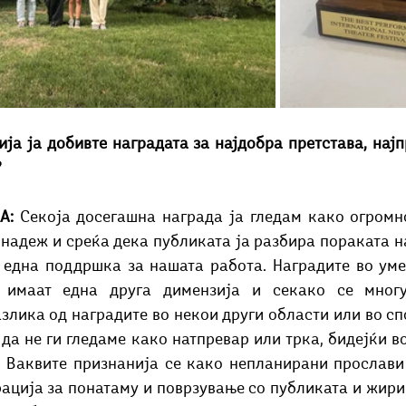
ја ја добивте наградата за најдобра претстава, најпр
?
А: 
Секоја досегашна награда ја гледам како огромно
 надеж и среќа дека публиката ја разбира пораката на
 една поддршка за нашата работа. Наградите во умет
 имаат една друга димензија и секако се многу
злика од наградите во некои други области или во сп
да не ги гледаме како натпревар или трка, бидејќи во
. Ваквите признанија се како непланирани прослави 
рација за понатаму и поврзување со публиката и жири