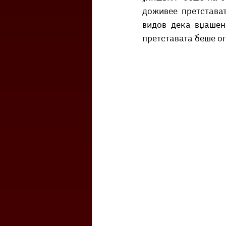
доживее претстават
видов дека вџашено
претставата беше ог