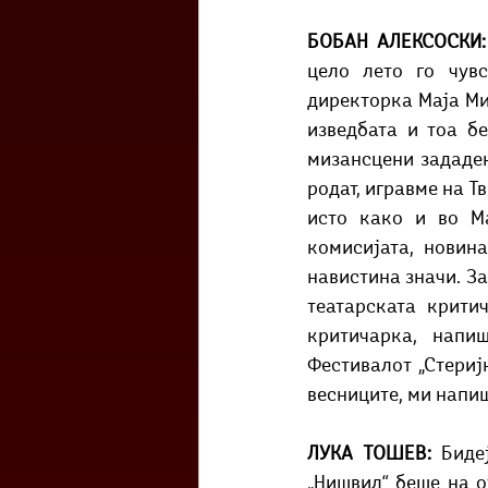
БОБАН АЛЕКСОСКИ:
цело лето го чувс
директорка Маја Мит
изведбата и тоа б
мизансцени зададен
родат, игравме на Т
исто како и во Ма
комисијата, новин
навистина значи. За
театарската крити
критичарка, напи
Фестивалот „Стеријн
весниците, ми напиша
ЛУКА ТОШЕВ: 
Биде
„Нишвил“ беше на о