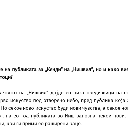
 на публиката за „Кенди“ на „Нишвил“, но и како вие
атоци?
уството на „Нишвил“ дојде со низа предизвици па со
прво искуство под отворено небо, пред публика која 
. Но секое ново искуство буди нови чувства, а секое но
т, па со тоа публиката во Ниш запозна некои нови, 
и, кои ги прими со раширени раце.