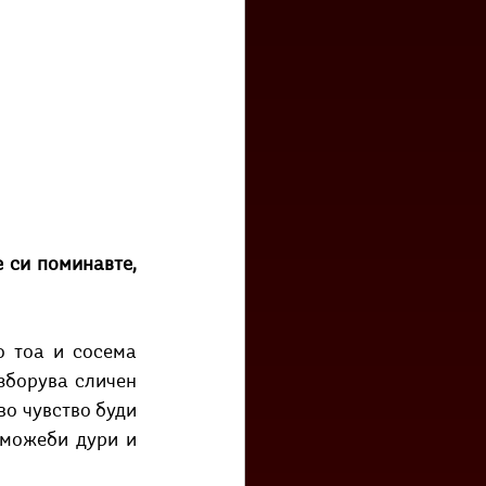
 си поминавте, 
 тоа и сосема 
зборува сличен 
во чувство буди 
можеби дури и 