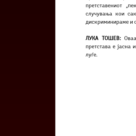
претставениот „пе
случувања кои сак
дискриминираме и 
ЛУКА ТОШЕВ: 
Оваа
претстава е јасна 
луѓе.