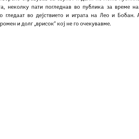
а, неколку пати погледнав во публика за време на 
 гледаат во дејствието и играта на Лео и Бобан. А
ромен и долг „врисок“ кој не го очекувавме. 