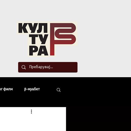
такт
ог филм
β-муабет
офски беседи