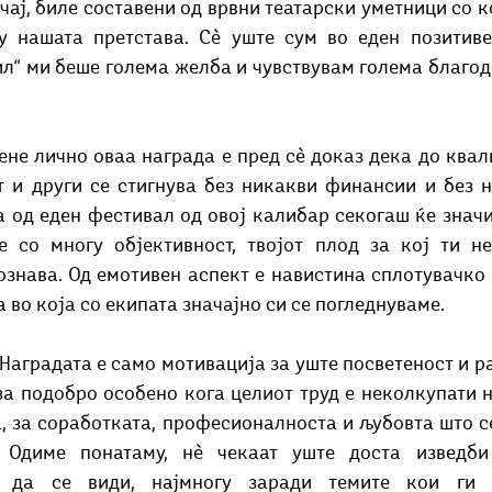
учај, биле составени од врвни театарски уметници со ко
у нашата претстава. Сѐ уште сум во еден позитиве
ил“ ми беше голема желба и чувствувам голема благод
ене лично оваа награда е пред сѐ доказ дека до квали
т и други се стигнува без никакви финансии и без н
 од еден фестивал од овој калибар секогаш ќе значи 
е со многу објективност, твојот плод за кој ти н
ознава. Од емотивен аспект е навистина сплотувачко и
а во која со екипата значајно си се погледнуваме.
Наградата е само мотивација за уште посветеност и ра
за подобро особено кога целиот труд е неколкупати н
, за соработката, професионалноста и љубовта што се
 Одиме понатаму, нѐ чекаат уште доста изведби 
а да се види, најмногу заради темите кои ги н