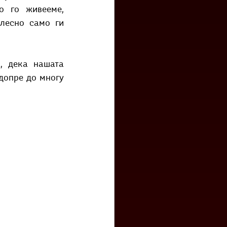
 го живееме, 
лесно само ги 
 дека нашата 
допре до многу 