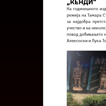
„Кенди“
Културоглед
Мелемузика
На годинешното изд
режија на Тамара Ст
за најдобра претст
Тригер
Го зборевме ова?
учество и на неколк
повод добивањето н
Алексоски и Лука То