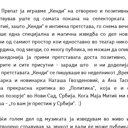
 
Првпат ја игравме „Кенди“ на отворено и позитивни
твував уште од самата покана на селекторката и
иќ, зашто „Кенди“ е интимна претстава, го снема вече
еше една специјална и магична изведба со дел нов
и од самиот простор кои едноставно во театар никог
врдина, под ѕвезди, со многу публика, не можам да опи
кедонија ја прими претставата доста позитивно,
арите и сите присутни - заради што 
 и 
ни доделија
 претставата „Кенди“ се пишуваше во неделникот „Време
чарка и новинарка Наташа Гвозденовиќ, а Ана Таси
ша прекрасна критика во „Политика“, која е и с
о позорје“ во Нови Сад, Србија. Кога Маја Митиќ ми 
 – „то вам је престиж у Србији“.  :) 
јќи голем дел од музиката ја изведувам во живо и
творено стравував за звукот и дали ќе може публика