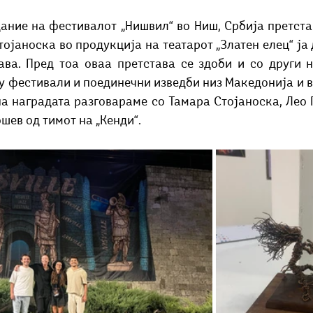
Добри гости
Скопски поетски фестивал
Музика
Што има 
ание на фестивалот „Нишвил“ во Ниш, Србија претстав
ојаноска во продукција на театарот „Златен елец“ ја 
ава. Пред тоа оваа претстава се здоби и со други н
у фестивали и поединечни изведби низ Македонија и во
а наградата разговараме со Тамара Стојаноска, Лео 
шев од тимот на „Кенди“.