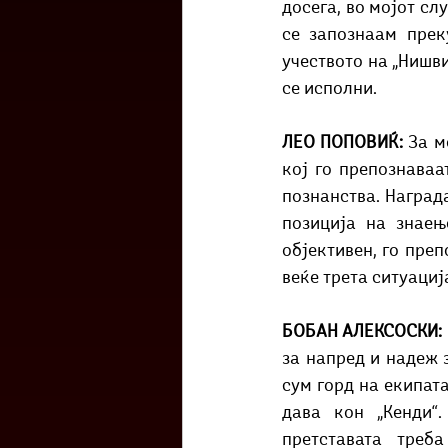
досега, во мојот сл
се запознаам прек
учеството на „Нишв
се исполни.
ЛЕО ПОПОВИЌ: 
За м
кој го препознаваа
познанства. Награда
позиција на знаењ
објективен, го преп
веќе трета ситуациј
БОБАН АЛЕКСОСКИ: 
за напред и надеж 
сум горд на екипата
дава кон „Кенди“.
претставата треб