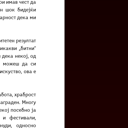
и имав чест да 
н шок бидејќи 
арност дека ми 
тетен резултат 
икакви „битни“ 
дека некој, од 
е можеш да си 
скуство, ова е 
бота, храброст 
аграден. Многу 
кој посебно ја 
и фестивали, 
уди, односно 