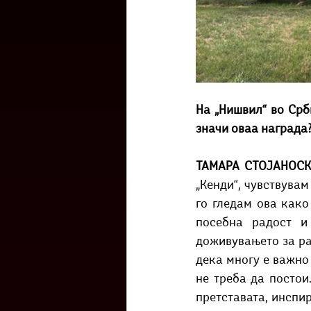
На „Нишвил“ во Срби
значи оваа награда
ТАМАРА СТОЈАНОСК
„Кенди“, чувствувам
го гледам ова како
посебна радост и
доживувањето за ра
дека многу е важно 
не треба да постои
претставата, инспи