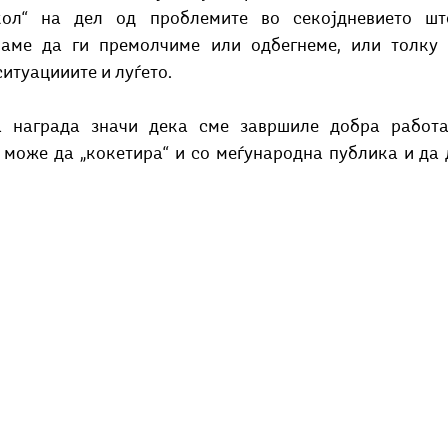
кол“ на дел од проблемите во секојдневието што
аме да ги премолчиме или одбегнеме, или толку 
ситуацииите и
луѓето.
 награда значи дека сме завршиле добра работа,
и може да „кокетира“ и со меѓународна публика и да 