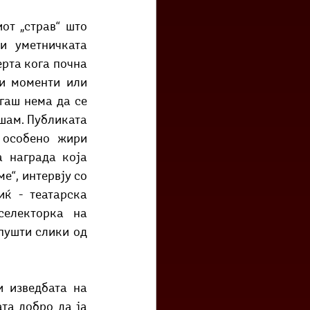
от „страв“ што 
 уметничката 
рта кога почна 
и моменти или 
аш нема да се 
шам. Публиката 
 особено жири 
 награда која 
“, интервју со 
ќ - театарска 
електорка на 
пушти слики од 
 изведбата на 
та добро да ја 