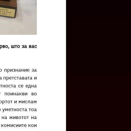
во, што за вас 
 признание за 
 претставата и 
носта се една 
 поинакви во 
ортот и мислам 
 уметноста тоа 
на животот на 
 комисиите кои 