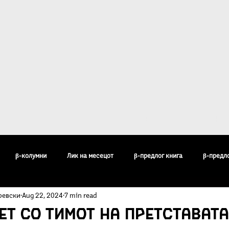
ост
За Култура β
Галерија
Кон
β-колумни
Лик на месецот
β-предлог книга
β-предл
ревски
Aug 22, 2024
7 min read
педија
Бисери
Воздишки
Огледи и разгледи
Филос
ет со тимот на претставата