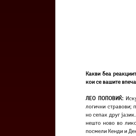
Какви беа реакциите
кои се вашите впеч
ЛЕО ПОПОВИЌ: 
Иск
логични стравови; 
но сепак друг јазик
нешто ново во лико
посмели Кенди и Ден