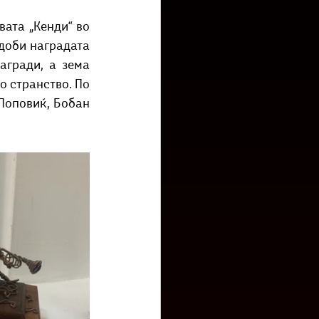
низ град?
Бета-музеј
ата „Кенди“ во 
доби наградата 
агради, а зема 
 странство. По 
Поповиќ, Бобан 