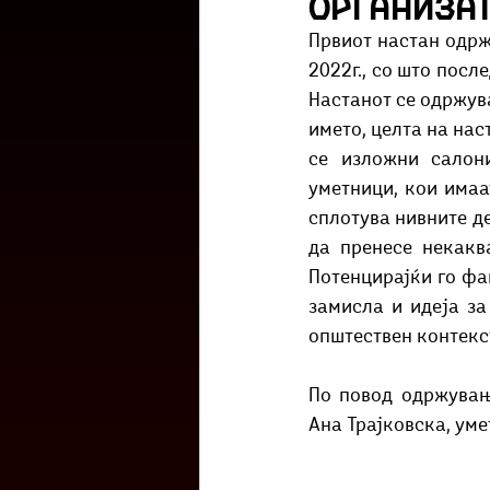
организат
Културоглед
Мелемузика
Првиот настан одрж
2022г., со што посл
Настанот се одржува
Тригер
Го зборевме ова?
името, целта на нас
се изложни салон
уметници, кои имаа
сплотува нивните де
да пренесе некакв
Потенцирајќи го фа
замисла и идеја за
општествен контекст
По повод одржувањ
Ана Трајковска, уме