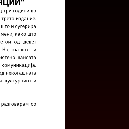
ации“
низ град?
Бета-музеј
 три години во 
трето издание. 
што и сугерира 
мени, како што 
стои од девет 
Но, тоа што ги 
истено шансата 
комуникација. 
од некогашната 
 културниот и 
разговарам со 