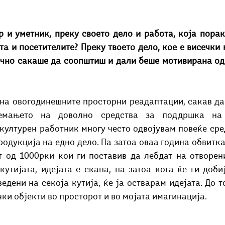
р и уметник, преку своето дело и работа, која порак
а и посетителите? Преку твоето дело, кое е висечки 
очно сакаше да соопштиш и дали беше мотивирана од 
на овогодинешните просторни реадаптации, сакав да
емањето на доволно средства за поддршка на 
културен работник многу често одвојувам повеќе сред
родукција на едно дело. Па затоа оваа година обвитка
т од 1000рки кои ги поставив да лебдат на отворени
 кутијата, идејата е скапа, па затоа кога ќе ги доби
едени на секоја кутија, ќе ја остварам идејата. До то
ки објекти во просторот и во мојата имагинација.