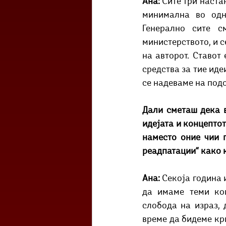
Ана: 
Сите три наста
минимална во одно
Генерално сите с
министерството, и с
на авторот. Ставот 
средства за тие иде
се надеваме на под
Дали сметаш дека в
идејата и концептот
наместо оние чии 
реадпатации“ како 
Ана: 
Секоја година 
да имаме теми кои
слобода на израз, 
време да бидеме кри