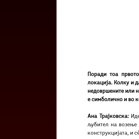
Поради тоа првото
локација. Колку и д
недовршените или не
е симболично и во к
Ана Трајковска: 
Ид
љубител на возење 
конструкцијата, и с