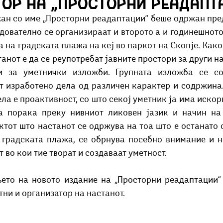
ор на „Просторни реадапт
Добри гости
Скопски поетски фестивал
Музика
Што има 
ан со име „Просторни реадаптации“ беше одржан пред
едователно се организираат и второто а и годинешното 
 на градската плажа на кеј во паркот на Скопје. Како 
танот е да се реупотребат јавните простори за други на
и за уметнички изложби.
Групната изложба се со
т изработено дела од различен карактер и содржина. 
ла е проактивност, со што секој уметник ја има искор
а порака преку нивниот ликовен јазик и начин на 
ктот што настaнот се одржува на тоа што е останато 
 градската плажа, се обрнува посебно внимание и на
 во кои тие творат и создаваат уметност. 
ето на новото издание на „Просторни реадаптации“ 
тни и организатор на настанот.