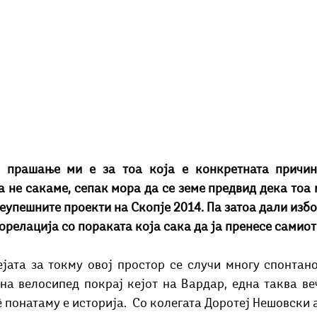
 прашање ми е за тоа која е конкретната причин
а не сакаме, сепак мора да се земе предвид дека тоа м
упешните проекти на Скопје 2014. Па затоа дали избо
орелација со пораката која сака да ја пренесе самиот
ејата за токму овој простор се случи многу спонтано
на велосипед покрај кејот на Вардар, една таква веч
ѐ
 понатаму е историја.  Со колегата Доротеј Нешовски 