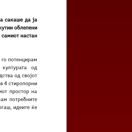
а сакаше да ја 
кутии облепени 
самиот настан 
 го потенцирам 
културата од 
ства од својот 
в 4 стиропорни 
от простор на 
јам потребните 
гаш, идеите ќе 