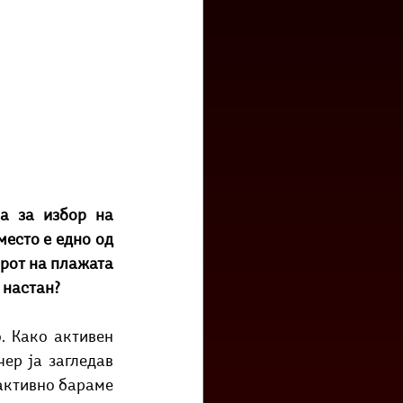
а за избор на 
есто е едно од 
рот на плажата 
 настан?
. Како активен 
ер ја загледав 
активно бараме 