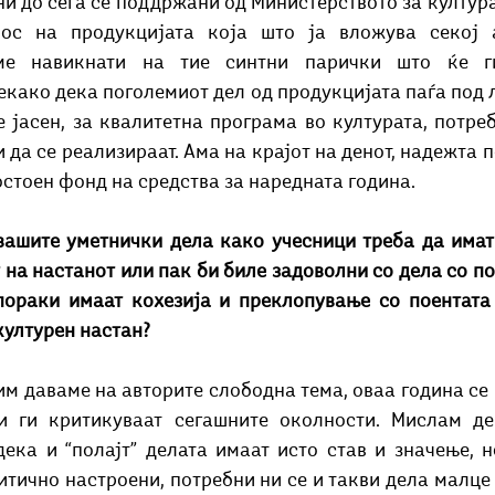
ни до сега се поддржани од Министерството за култура
с на продукцијата која што ја вложува секој ав
ме навикнати на тие синтни парички што ќе г
екако дека поголемиот дел од продукцијата паѓа под 
е јасен, за квалитетна програма во културата, потреб
и да се реализираат. Ама на крајот на денот, надежта п
остоен фонд на средства за наредната година.
ашите уметнички дела како учесници треба да имат 
 на настанот или пак би биле задоволни со дела со по
пораки имаат кохезија и преклопување со поентата 
културен настан?
им даваме на авторите слободна тема, оваа година се 
 ги критикуваат сегашните околности. Мислам де
дека и “полајт” делата имаат исто став и значење, 
тично настроени, потребни ни се и такви дела малце 