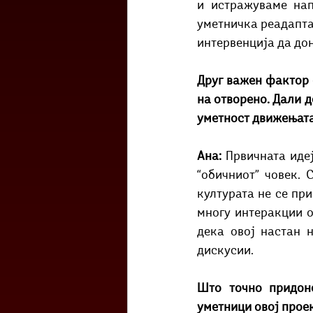
и истражуваме нап
уметничка реадаптац
интервенција да до
Друг важен фактор е
на отворено. Дали д
уметност движењата 
Ана:
 Првичната иде
“обичниот” човек. 
културата не се пр
многу интеракции о
дека овој настан 
дискусии.
Што точно придоне
уметници овој проек