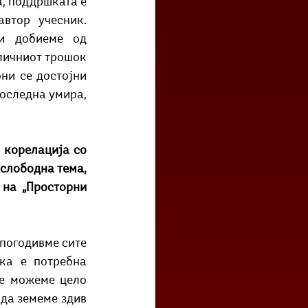
, поддршката е 
тор учесник. 
и добиеме од 
личниот трошок 
ни се достојни 
оследна умира, 
корелација со 
слободна тема, 
на „Просторни 
погодивме сите 
ка е потребна 
не можеме цело 
да земеме здив 