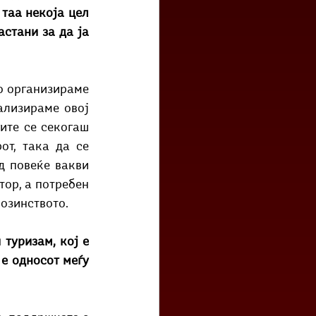
таа некоја цел 
стани за да ја 
о организираме 
ализираме овој 
ите се секогаш 
т, така да се 
 повеќе вакви 
ор, а потребен 
нозинството.
туризам, кој е 
е односот меѓу 