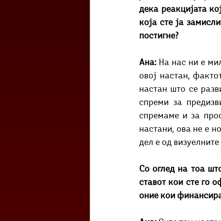
дека реакцијата кој
која сте ја замисли
постигне?
Ана: 
На нас ни е ми
овој настан, факто
настан што се разви
спреми за предизв
спремаме и за прос
настани, ова не е н
дел е од визуелните
Со оглед на тоа шт
ставот кои сте го 
оние кои финансира