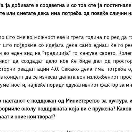
а ја добивате е соодветна и со тоа сте ја постигнале 
те или сметате дека има потреба од повеќе слични на
ло што сме во можност еве и трета година по ред да г
т што појдовме со идејата дека само еднаш ќе го ре
 во еден вид на “традиција” го кажува своето. Колег
икот да создадат дело кое ќе биде дел од просторо
торни реадаптации 4.0. Секако дека има потреба од
ов концепт да се изнесат делата вон изложбениот прост
 уметности, највеќе поради едукативниот фактор за м
о настанот е поддржан од Министерство за култура и 
оформиле околу поддршката која ви е пружена? Каков 
аат и оние кои творат?