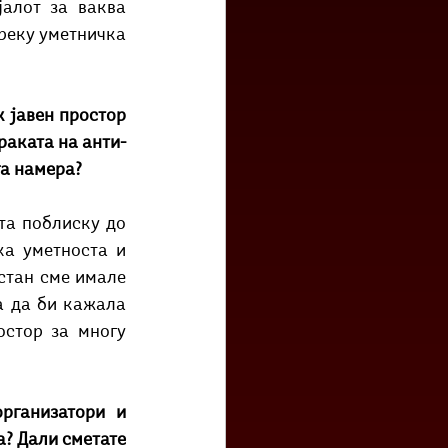
алот за ваква 
реку уметничка 
 јавен простор 
раката на анти-
га намера?
та поблиску до 
а уметноста и 
стан сме имале 
 да би кажала 
стор за многу 
рганизатори и 
? Дали сметате 