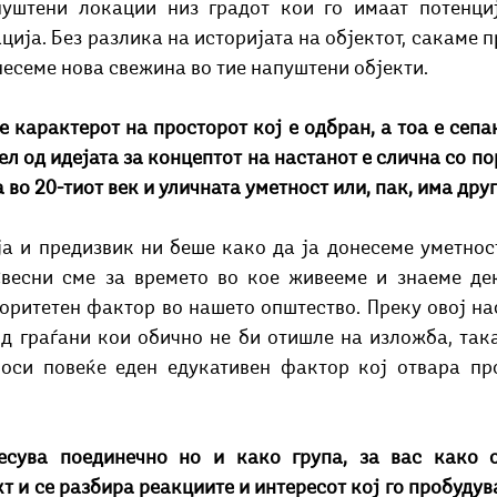
уштени локации низ градот кои го имаат потенциј
ија. Без разлика на историјата на објектот, сакаме п
несеме нова свежина во тие напуштени објекти.
 карактерот на просторот кој е одбран, а тоа е сепак
ел од идејата за концептот на настанот е слична со по
во 20-тиот век и уличната уметност или, пак, има дру
ја и предизвик ни беше како да ја донесеме уметнос
Свесни сме за времето во кое живееме и знаеме дек
иоритетен фактор во нашето општество. Преку овој на
д граѓани кои обично не би отишле на изложба, така
носи повеќе еден едукативен фактор кој отвара про
сува поединечно но и како група, за вас како о
т и се разбира реакциите и интересот кој го пробудува