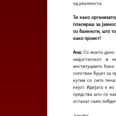
од реалноста. 
Ти како организато
пласираш за јавност
со банкноти, што т
како проект?
Ана: 
Со моето дело 
недостатокот и н
институциите. Како 
сопствен буџет за п
кутии со сито печа
кејот. Идејата е во
средства што се нав
останат само лебдеч
β-муабет