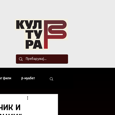
такт
ог филм
β-муабет
офски беседи
ник и