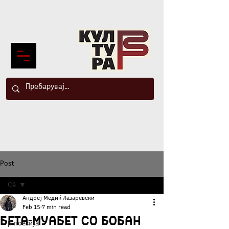
Post
Сè
Андреј Медиќ Лазаревски
Сè
Feb 15
7 min read
БЕТА-МУАБЕТ со Бобан
β-поезија