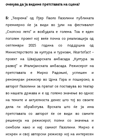
очекува да ја видиме претставата на сцена?
Б: 
„Теорема“ од Пјер Паоло Пазолини публиката 
премиерно ќе ја види во јули на фестивалот 
„Скопско лето“ и возбудата е голема. Тоа е еден 
поголем проект кој веќе почна со реализација од 
септември 2025 година со поддршка од 
Министерството за култура и туризам, 
Heartefact
 – 
проект на Швајцарската амбасада „Култура за 
развој“ и Италијанската амбасада. Режисерот на 
претставата е Мирко Радоњиќ, успешен и 
реномиран режисер во Црна Гора и пошироко, а 
авторот Пазолини за првпат се поставува во театар 
во нашата држава и е од големо значење во однос 
на темите и актуелноста денес што тој во своите 
дела ги обработува. Врската што ќе ја има 
претставата со авторот ќе се види во самите 
решенија на режисерот, полни со значења и 
симболи како и кај самиот Пазолини. Мирко е 
искрен и свој авторски режисер кој на интересен 