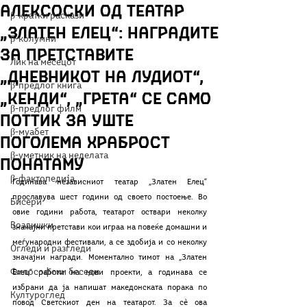
Алексоски од театар
β-кратки раскази
„Златен Елец“: Наградите
β-колумни
за претставите
Лик на месецот
„Дневникот на лудиот“,
β-предлог книга
„Кенди“, „Грета“ се само
β-предлог филм
поттик за уште
β-муабет
поголема храброст
β-уметник на неделата
понатаму
β-фактопедија
Годинава независниот театар „Златен Елец“ 
прославува шест години од своето постоење. Во 
Бисери
овие години работа, театарот оствари неколку 
Воздишки
значајни претстави кои играа на повеќе домашни и 
меѓународни фестивали, а се здобија и со неколку 
Огледи и разгледи
значајни награди. Моментално тимот на „Златен 
Философски беседи
Елец“ работи на нови проекти, а годинава се 
избрани да ја напишат македонската порака по 
Културоглед
повод Светскиот ден на театарот. За сѐ ова 