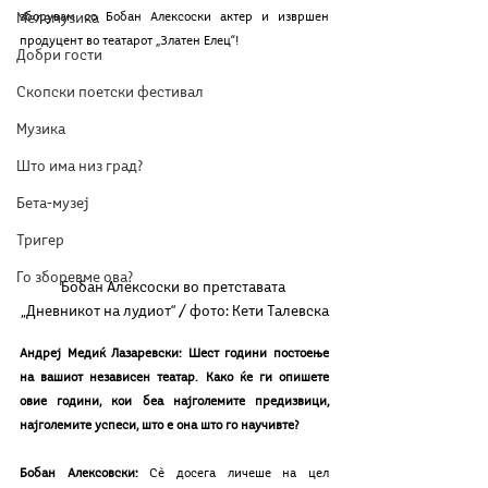
Мелемузика
зборувам со Бобан Алексоски актер и извршен 
продуцент во театарот „Златен Елец“!
Добри гости
Скопски поетски фестивал
Музика
Што има низ град?
Бета-музеј
Тригер
Го зборевме ова?
Бобан Алексоски во претставата 
„Дневникот на лудиот“ / фото: Кети Талевска
Андреј Медиќ Лазаревски: Шест години постоење 
на вашиот независен театар. Како ќе ги опишете 
овие години, кои беа најголемите предизвици, 
најголемите успеси, што е она што го научивте?
Бобан Алексовски: 
Сѐ досега личеше на цел 