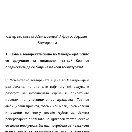
од претставата „Сина сенка“ / фото: Јордан 
Звездоски
А: Каква е театарската сцена во Македонија? Зошто 
се одлучивте за независен театар? Кои се 
предностите да се биде независен во културата?
Б: 
Моментално театарската сцена во Македонија е 
разновидна, но она што најмногу нѐ радува е 
развојот на независната сцена и приватните 
проекти на уметниците во државава. Тоа се 
амбициозни проекти, големи или мали, но смислени 
и родени со многу повеќе љубов од обична 
репертоарска претстава на државен театар, секако 
со доста исклучоци. За нас потребата за независен 