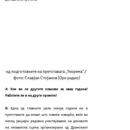
од подготовките на претставата „Теорема“ / 
фото: Славјан Стојанов (Оро радио)
А: Кои ви се другите планови за оваа година? 
Работите ли и на други проекти?
Б: 
Една од главните цели секоја година ни е 
претставите да имаат што повеќе изведби, веќе во 
месец јануари редовно учествувавме на деновите 
на независна сцена организирани од Драмскиот 