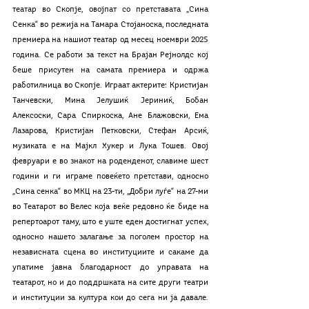
театар во Скопје, овојпат со претставата „Сина 
Сенка“ во режија на Тамара Стојаноска, последната 
премиера на нашиот театар од месец ноември 2025 
година. Се работи за текст на Брајан Рејнолдс кој 
беше присутен на самата премиера и одржа 
работилница во Скопје. Играат актерите: Кристијан 
Танчевски, Мина Јелушиќ Јериниќ, Бобан 
Алексоски, Сара Спиркоска, Ане Блажовски, Ема 
Лазарова, Кристијан Петковски, Стефан Арсиќ, 
музиката е на Мајкл Хукер и Лука Тошев. Овој 
февруари е во знакот на роденденот, славиме шест 
години и ги играме повеќето претстави, односно 
„Сина сенка“ во МКЦ на 23-ти, „Добри луѓе“ на 27-ми 
во Театарот во Велес која веќе редовно ќе биде на 
репертоарот таму, што е уште еден достигнат успех, 
односно нашето залагање за поголем простор на 
независната сцена во институциите и сакаме да 
упатиме јавна благодарност до управата на 
театарот, но и до поддршката на сите други театри 
и институции за култура кои до сега ни ја давале. 