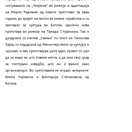
гостувањата на „Теорема“ во режија и адаптација 
на Мирко Радоњиќ од новите претстави за оваа 
година, до крајот на летото ќе имаме соработка и со 
Центарот за култура во Битола, односно нова 
претстава во режија на Тамара Стојаноска. Тоа е 
дуодрама со наслов „Свињи“ по текст на Томислав 
Зајец со поддршка од Министерството за култура и 
туризам и ова претставува уште еден проект со цел 
да се види во што повеќе места, а да има свој град 
за постојани изведби, што ни е важно како 
организатори. Во претставата ќе играат актерките: 
Илина Чоревска и Викторија Степановска од 
Битола. 