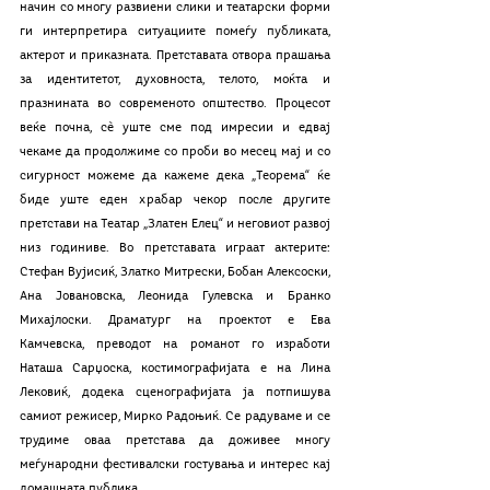
начин со многу развиени слики и театарски форми 
ги интерпретира ситуациите помеѓу публиката, 
актерот и приказната. Претставата отвора прашања 
за идентитетот, духовноста, телото, моќта и 
празнината во современото општество. Процесот 
веќе почна, сѐ уште сме под имресии и едвај 
чекаме да продолжиме со проби во месец мај и со 
сигурност можеме да кажеме дека „Теорема“ ќе 
биде уште еден храбар чекор после другите 
претстави на Театар „Златен Елец“ и неговиот развој 
низ годиниве. Во претставата играат актерите: 
Стефан Вујисиќ, Златко Митрески, Бобан Алексоски, 
Ана Јовановска, Леонида Гулевска и Бранко 
Михајлоски. Драматург на проектот е Ева 
Камчевска, преводот на романот го изработи 
Наташа Сарџоска, костимографијата е на Лина 
Лековиќ, додека сценографијата ја потпишува 
самиот режисер, Мирко Радоњиќ. Се радуваме и се 
трудиме оваа претстава да доживее многу 
меѓународни фестивалски гостувања и интерес кај 
домашната публика.