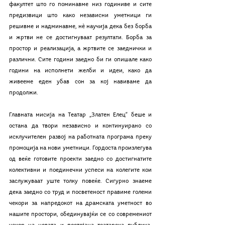
факултет што го поминавме низ годиниве и сите 
предизвици што како независни уметници ги 
решивме и надминавме, нѐ научија дека без борба 
и жртви не се достигнуваат резултати. Борба за 
простор и реализација, а жртвите се заеднички и 
различни. Сите години заедно би ги опишале како 
години на исполнети желби и идеи, како да 
живееме еден убав сон за кој навиваме да 
продолжи. 
Главната мисија на Театар „Златен Елец“ беше и 
остана да твори независно и континуирано со 
исклучителен развој на работната програма преку 
промоција на нови уметници. Гордоста произлегува 
од веќе готовите проекти заедно со достигнатите 
колективни и поединечни успеси на колегите кои 
заслужуваат уште толку повеќе. Сигурно знаеме 
дека заедно со труд и посветеност правиме големи 
чекори за напредокот на драмската уметност во 
нашите простори, обединувајќи се со современиот 