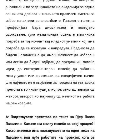
театар тргна од апсурдното чекање на актерски 
ангажмани по завршувањето на академија за глума 
во нашата држава и немањето правилен систем за 
избор на актери во ансамблите. Пазарот е голем, а 
професијата бара дисциплина и постојано 
одржување, тука независната сцена е вистинска 
потреба за тој момент кај младиот уметник кој има 
потреба да се изразува и напредува. Предноста да 
бидеш независен е да имаш можност да избереш 
или лесно да бидеш одбран, да предложиш повеќе 
идеи, да експериментираш повеќе, да работиш 
многу улоги или претстави на специфичен начин 
што најчесто не е својствен за процеси на театарска 
претстава во институција, но тоа секогаш зависи од 
жанрот, авторот, но најмногу од начинот на работа 
на режисерите.
А: Подготвувате претстава по текст на Пјер Паоло 
Пазолини. Кажете ми малку повеќе за овој процес?! 
Какво значење има поставувањето на еден текст на 
Пазолини, кои луѓе работите на проектот, кога се 