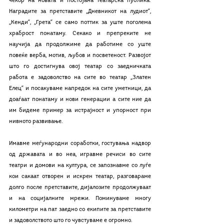
чекор на новата и постојана театарска публика. 
Наградите за претставите „Дневникот на лудиот“, 
„Кенди“, „Грета“ се само поттик за уште поголема 
храброст понатаму. Секако и препреките не 
научија да продолжиме да работиме со уште 
повеќе верба, мотив, љубов и посветеност. Развојот 
што го достигнува овој театар со заедничката 
работа е задоволство на сите во театар „Златен 
Елец“ и посакуваме напредок на сите уметници, да 
доаѓаат понатаму и нови генерации а сите ние да 
им бидеме пример за истрајност и упорност при 
нивното развивање. 
Имавме меѓународни соработки, гостувања надвор 
од државата и во неа, игравме речиси во сите 
театри и домови на култура, се запознавме со луѓе 
кои сакаат отворен и искрен театар, разговараме 
долго после претставите, дијалозите продолжуваат 
и на социјалните мрежи. Поминуваме многу 
километри на пат заедно со екипите за претставите 
и задоволството што го чувстуваме е огромно. 