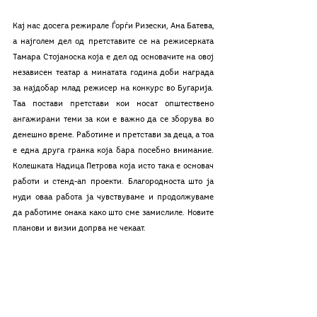
Кај нас досега режирале Ѓорѓи Ризески, Ана Батева, 
а најголем дел од претставите се на режисерката 
Тамара Стојаноска која е дел од основачите на овој 
независен театар а минатата година доби награда 
за најдобар млад режисер на конкурс во Бугарија. 
Таа постави претстави кои носат општествено 
ангажирани теми за кои е важно да се зборува во 
денешно време. Работиме и претстави за деца, а тоа 
е една друга гранка која бара посебно внимание. 
Колешката Надица Петрова која исто така е основач 
работи и стенд-ап проекти. Благородноста што ја 
нуди оваа работа ја чувствуваме и продолжуваме 
да работиме онака како што сме замислиле. Новите 
планови и визии допрва не чекаат.