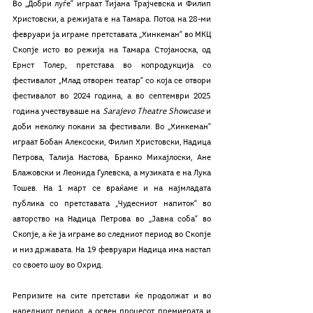
Во „Добри луѓе“ играат Тијана Трајчевска и Филип 
Христовски, а режијата е на Тамара. Потоа на 28-ми 
февруари ја играме претставата „Хинкеман“ во МКЦ 
Скопје исто во режија на Тамара Стојаноска, од 
Ернст Толер, претстава во копродукција со 
фестивалот „Млад отворен театар“ со која се отвори 
фестивалот во 2024 година, а во септември 2025 
година учествуваше на 
Sarajevo Theatre Showcase
 и 
доби неколку покани за фестивали. Во „Хинкеман“ 
играат Бобан Алексоски, Филип Христовски, Надица 
Петрова, Талија Настова, Бранко Михајлоски, Ане 
Блажовски и Леонида Гулевска, а музиката е на Лука 
Тошев. На 1 март се враќаме и на најмладата 
публика со претставата „Чудесниот напиток“ во 
авторство на Надица Петрова во „Јавна соба“ во 
Скопје, а ќе ја играме во следниот период во Скопје 
и низ државата. На 19 февруари Надица има настап 
со своето шоу во Охрид. 
Репризите на сите претстави ќе продолжат и во 
наредниот период, а освен процесот, премиерата и 