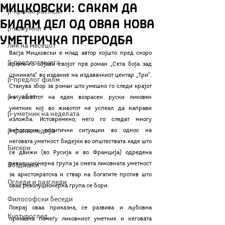
Мицковски: Сакам да
β-кратки раскази
бидам дел од оваа нова
β-колумни
уметничка преродба
Лик на месецот
Васја Мицковски е млад автор којшто пред скоро 
β-предлог книга
време го објави својот прв роман „Сета боја зад 
црнината“ во издание на издавачкиот центар „Три“. 
β-предлог филм
Станува збор за роман што умешно го следи крајот 
β-муабет
на животот на еден возрасен руски ликовен 
уметник кој во животот не успеал да направи 
β-уметник на неделата
изложба. Истовремено, него го следат многу 
β-фактопедија
непогодни политички ситуации во однос на 
неговата уметност бидејќи во општествата каде што 
Бисери
се движи (во Русија и во Франција) одредена 
револуционерна група ја смета ликовната уметност 
Воздишки
за аристократска и ствар на богатите против што 
Огледи и разгледи
оваа револуционерна група се бори. 
Философски беседи
Покрај оваа приказна, се развива и љубовна 
Културоглед
приказна помеѓу ликовниот уметник и неговата 