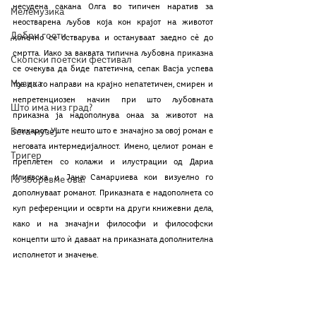
несудена сакана Олга во типичен наратив за 
Мелемузика
неостварена љубов која кон крајот на животот 
Добри гости
конечно се остварува и остануваат заедно сè до 
смртта. Иако за ваквата типична љубовна приказна 
Скопски поетски фестивал
се очекува да биде патетична, сепак Васја успева 
Музика
тоа да го направи на крајно непатетичен, смирен и 
непретенциозен начин при што љубовната 
Што има низ град?
приказна ја надополнува онаа за животот на 
Бета-музеј
сликарот. Уште нешто што е значајно за овој роман е 
неговата интермедијалност. Имено, целиот роман е 
Тригер
преплетен со колажи и илустрации од Дариа 
Илиевска и Јана Самарџиева кои визуелно го 
Го зборевме ова?
дополнуваат романот. Приказната е надополнета со 
куп референции и осврти на други книжевни дела, 
како и на значајни философи и философски 
концепти што ѝ даваат на приказната дополнителна 
исполнетот и значење.