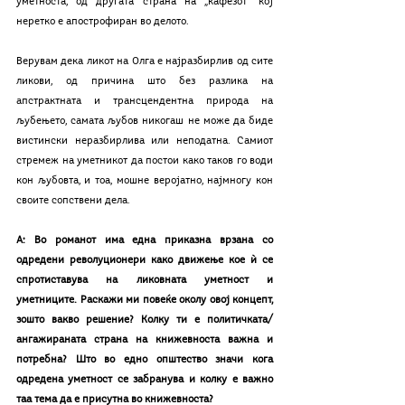
уметноста, од другата страна на „кафезот“ кој 
неретко е апострофиран во делото.
Верувам дека ликот на Олга е најразбирлив од сите 
ликови, од причина што без разлика на 
апстрактната и трансцендентна природа на 
љубењето, самата љубов никогаш не може да биде 
вистински неразбирлива или неподатна. Самиот 
стремеж на уметникот да постои како таков го води 
кон љубовта, и тоа, мошне веројатно, најмногу кон 
своите сопствени дела.
А: Во романот има една приказна врзана со 
одредени револуционери како движење кое ѝ се 
спротиставува на ликовната уметност и 
уметниците. Раскажи ми повеќе околу овој концепт, 
зошто вакво решение? Колку ти е политичката/
ангажираната страна на книжевноста важна и 
потребна? Што во едно општество значи кога 
одредена уметност се забранува и колку е важно 
таа тема да е присутна во книжевноста?