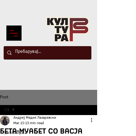
Post
Сè
Андреј Медиќ Лазаревски
Сè
Mar 15
13 min read
БЕТА-МУАБЕТ со Васја
β-поезија