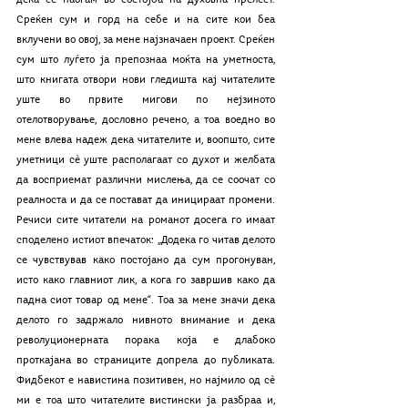
Среќен сум и горд на себе и на сите кои беа 
вклучени во овој, за мене најзначаен проект. Среќен 
сум што луѓето ја препознаа моќта на уметноста, 
што книгата отвори нови гледишта кај читателите 
уште во првите мигови по нејзиното 
отелотворување, дословно речено, а тоа воедно во 
мене влева надеж дека читателите и, воопшто, сите 
уметници сѐ уште располагаат со духот и желбата 
да восприемат различни мислења, да се соочат со 
реалноста и да се постават да иницираат промени. 
Речиси сите читатели на романот досега го имаат 
споделено истиот впечаток: „Додека го читав делото 
се чувствував како постојано да сум прогонуван, 
исто како главниот лик, а кога го завршив како да 
падна сиот товар од мене“. Тоа за мене значи дека 
делото го задржало нивното внимание и дека 
револуционерната порака која е длабоко 
проткајана во страниците допрела до публиката. 
Фидбекот е навистина позитивен, но најмило од сѐ 
ми е тоа што читателите вистински ја разбраа и, 