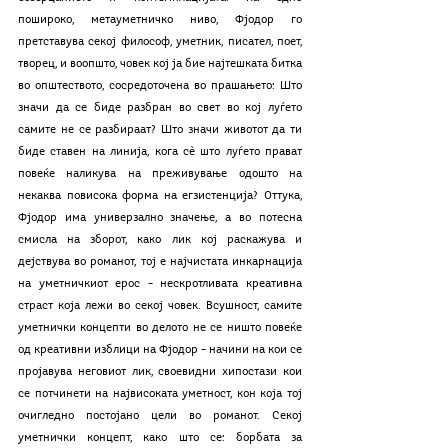
пошироко, метауметничко ниво, Фјодор го 
претставува секој философ, уметник, писател, поет, 
творец, и воопшто, човек кој ја бие најтешката битка 
во општеството, сосредоточена во прашањето: Што 
значи да се биде разбран во свет во кој луѓето 
самите не се разбираат? Што значи животот да ти 
биде ставен на линија, кога сѐ што луѓето прават 
повеќе наликува на преживување одошто на 
некаква повисока форма на егзистенција? Оттука, 
Фјодор има универзално значење, а во потесна 
смисла на зборот, како лик кој раскажува и 
дејствува во романот, тој е најчистата инкарнација 
на уметничкиот ерос – нескротливата креативна 
страст која лежи во секој човек. Всушност, самите 
уметнички концепти во делото не се ништо повеќе 
од креативни изблици на Фјодор – начини на кои се 
пројавува неговиот лик, своевидни хипостази кои 
се потчинети на највисоката уметност, кон која тој 
очигледно постојано цели во романот. Секој 
уметнички концепт, како што се: борбата за 