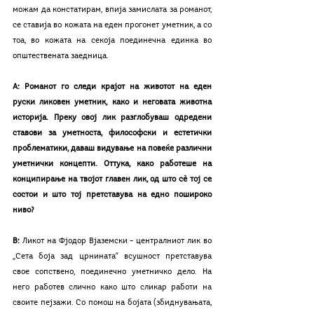
можам да констатирам, впија замислата за романот, 
се ставија во кожата на еден прогонет уметник, а со 
тоа, во кожата на секоја поединечна единка во 
општествената заедница.
А: Романот го следи крајот на животот на еден 
руски ликовен уметник, како и неговата животна 
историја. Преку овој лик разглобуваш одредени 
ставови за уметноста, философски и естетички 
проблематики, даваш видување на повеќе различни 
уметнички концепти. Оттука, како работеше на 
конципирање на твојот главен лик, од што сѐ тој се 
состои и што тој претставува на едно пошироко 
ниво?
В: 
Ликот на Фјодор Вјаземски – централниот лик во 
„Сета боја зад црнината“ всушност претставува 
свое сопствено, поединечно уметничко дело. На 
него работев слично како што сликар работи на 
своите пејзажи. Со помош на бојата (збиднувањата, 