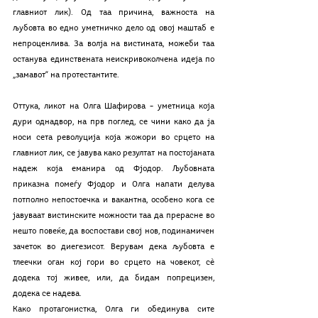
главниот лик). Од таа причина, важноста на 
љубовта во едно уметничко дело од овој маштаб е 
непроценлива. За волја на вистината, можеби таа 
останува единствената неискривоколчена идеја по 
„замавот“ на протестантите.
Оттука, ликот на Олга Шафирова – уметница која 
дури однадвор, на прв поглед, се чини како да ја 
носи сета револуција која жожори во срцето на 
главниот лик, се јавува како резултат на постојаната 
надеж која еманира од Фјодор. Љубовната 
приказна помеѓу Фјодор и Олга напати делува 
потполно непостоечка и вакантна, особено кога се 
јавуваат вистинските можности таа да прерасне во 
нешто повеќе, да воспостави свој нов, подинамичен 
зачеток во диегезисот. Верувам дека љубовта е 
тлеечки оган кој гори во срцето на човекот, сè 
додека тој живее, или, да бидам попрецизен, 
додека се надева.
Како протагонистка, Олга ги обединува сите 