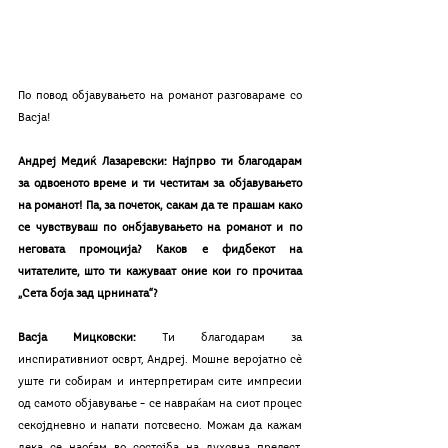
По повод објавувањето на романот разговараме со 
Васја!
Андреј Медиќ Лазаревски: Најпрво ти благодарам 
за одвоеното време и ти честитам за објавувањето 
на романот! Па, за почеток, сакам да те прашам како 
се чувствуваш по онбјавувањето на романот и по 
неговата промоција? Каков е фидбекот на 
читателите, што ти кажуваат оние кои го прочитаа 
„Сета боја зад црнината“?
Васја Мицковски: 
Ти благодарам за 
инспиративниот осврт, Андреј. Мошне веројатно сѐ 
уште ги собирам и интерпретирам сите импресии 
од самото објавување – се навраќам на сиот процес 
секојдневно и напати потсвесно. Можам да кажам 
дека се наоѓам во состојба на духовна прелест. 