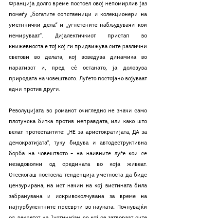
Франција долго време постоел овој непомирлив јаз 
помеѓу „богатите сопственици и колекционери на 
уметннички дела“ и „угнетените набљудувачи кои 
немируваат“. Дијалектичкиот пристап во 
книжевноста е тој кој ги придвижува сите различни 
светови во делата, кој воведува динамика во 
наративот и, пред сѐ останато, ја доловува 
природата на човештвото. Луѓето постојано војуваат 
едни против други. 
Револуцијата во романот очигледно не значи само 
плотунска битка против неправдата, или како што 
велат протестантите: „НЕ за аристократијата, ДА за 
демократијата“, туку бидува и автодеструктивна 
борба на човештвото – на наивните луѓе кои се 
незадоволни од средината во која живеат. 
Отсекогаш постоела тенденција уметноста да биде 
цензурирана, на ист начин на кој вистината била 
забранувана и искривоколчувана за време на 
најтурбулентните пресврти во науката. Почнувајќи 
од декретот на Јустинијан со кој се затвораат сите 