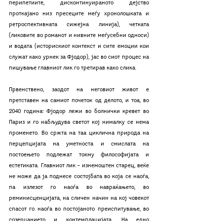
перипетиите, дисконтинуираното дејство 
проткајано низ пресеците меѓу хронолошката и 
ретроспективната сижејна линија), четката 
(ликовите во романот и нивните меѓусебни односи) 
и водата (историскиот контекст и сите емоции кои 
служат како урнек за Фјодор), јас во сиот процес на 
пишување главниот лик го третирав како слика. 
Првенствено, заодот на неговиот живот е 
претставен на самиот почеток од делото, и тоа, во 
2040 година: Фјодор лежи во болнички кревет во 
Париз и го набљудува светот кој нималку се нема 
променето. Во сржта на таа циклична природа на 
перцепцијата на уметноста и смислата на 
постоењето подлежат токму философијата и 
естетиката. Главниот лик – изнемоштен старец, веќе 
не може да ја поднесе состојбата во која се наоѓа, 
па излезот го наоѓа во навраќањето, во 
реминисценцијата, на сличен начин на кој човекот 
спасот го наоѓа во постојаното преиспитување, во 
созерцанието и контемплацијата. На едно 