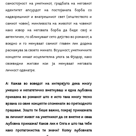
самостојност на уметникот, градбата на неговиот 
идентитет апсурдот на постојаната борба со 
надворешниот и внатрешниот свет (општеството и 
самиот човек), минливоста на животот на човекот 
како извор на неговата борба да биде свој и 
автентичен, го обликуваат сето дејство во романот, а 
воедно и го менуваат самиот главен лик додека 
раскажува за своето минато. Всушност, уметничките 
концепти имаат исцелителна улога за Фјодор, како 
своевидни жигови кои ја менуваат неговата 
личност одвнатре.
А: Кажав во воведот на интервјуто дека многу 
умешно и непатетично вметнуваш и една љубовна 
приказна во романот што е исто така многу тесно 
врзана со овие концепти споменати во претходното 
прашање. Зошто ти беше важно, покрај приказната 
за личниот живот на уметникот да се вметне и оваа 
љубовна приказна? Каков лик е Олга и што таа тебе 
како протагонистка ти значи? Колку љубовната 