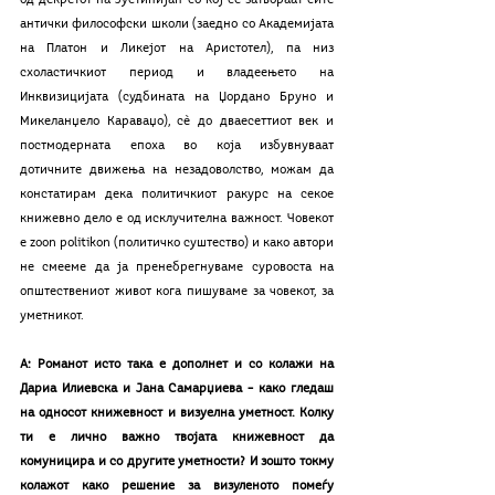
антички философски школи (заедно со Академијата 
на Платон и Ликејот на Аристотел), па низ 
схоластичкиот период и владеењето на 
Инквизицијата (судбината на Џордано Бруно и 
Микеланџело Караваџо), сѐ до дваесеттиот век и 
постмодерната епоха во која избувнуваат 
дотичните движења на незадоволство, можам да 
констатирам дека политичкиот ракурс на секое 
книжевно дело е од исклучителна важност. Човекот 
е zoon politikon (политичко суштество) и како автори 
не смееме да ја пренебрегнуваме суровоста на 
општествениот живот кога пишуваме за човекот, за 
уметникот.
А: Романот исто така е дополнет и со колажи на 
Дариа Илиевска и Јана Самарџиева – како гледаш 
на односот книжевност и визуелна уметност. Колку 
ти е лично важно твојата книжевност да 
комуницира и со другите уметности? И зошто токму 
колажот како решение за визуленото помеѓу 