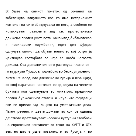
В: 
Уште на самиот почеток од романот се 
забележува влијанието кое го има историскиот 
контекст на сите збиднувања во него, а особено се 
истакнуваат разлозите зад т.н. протестантско 
движење против уметноста. Како млад библиотекар 
и новинарски службеник, еден ден Фјодор 
одлучува самиот да објави напис во кој остро ја 
критикува состојбата во која се наоѓа неговата 
држава. Ова дополнително го разгорува пламенот – 
го втурнува Фјодора подлабоко во бескрупулозниот 
вител. Сенародното движење во Русија и Франција, 
во овој наративен контекст, се однесува на честите 
бунтови кои одекнувале во минатото, предимно 
против буржоаскиот сталеж и крупните феудалци 
кои се криеле зад лицето на уметничките дела. 
Патем речено, и двете држави во кои се одвива 
дејството претставуваат носечки културни столбови 
на европскиот континент во текот на XVIII и XIX 
век, но што е уште поважно, и во Русија и во 