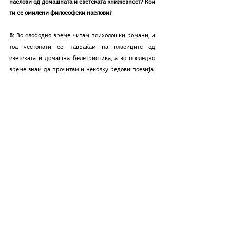
наслови од домашната и светската книжевност? Кои 
ти се омилени философски наслови? 
В: 
Во слободно време читам психолошки романи, и 
тоа честопати се навраќам на класиците од 
светската и домашна белетристика, а во последно 
време знам да прочитам и неколку редови поезија. 
За волја на вистината, ретко кога раката ми 
посегнува по некое ново, свежо издадено дело, 
единствено ако не е навистина впечатливо и 
приемчиво на прв поглед. Од светската книжевност 
како омилени наслови мора да издвојам повеќе: 
„Ловец на змејови“, „Браќата Карамазови“, „На Запад 
ништо ново“, „Клетници“, „1984“, „Животинска 
фарма“, „Соларис“, „Злосторство и казна“, „Процес“, 
„Чекајќи го Годо“, „Мајсторот и маргарита“ итн., 
додека од македонската, домашна книжевност 
несомнено би ги издвоил: „Пиреј“, „Ќерката на 
математичарот“, „Диво месо“, „Бели мугри“ и многу, 
многу други. Омилени философски наслови ми се 
дефинитивно: „Така зборуваше Заратустра“ од Ниче, 