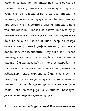
иако е апсолутно неприфатлива категорија за 
главниот лик кој е атеист, во текот на целото дело е 
изедначен со природата; Бог е самата природа на 
нештата, двигател на случувањата – битката помеѓу 
протестантите и високите сталежи; Природата не е 
трансцендентна и надвор од светот на боите, туку 
иманентна – таа проникнува во секоја поединечна 
боја, во секој лик, во секој нивен збор, во секоја 
слика и секој цртеж); дијалектиката (постојаната 
борба меѓу спротивностите, меѓу оние кои мислат 
поинаку, меѓу општествено подобните и оние кои за 
народот биваат „закана“) итн. Кога се навраќам на 
текстот од гледна точка на негов читател, можам да 
забележам некоја скриена амбиција која сум ја 
имал, која дури сега ја воочувам. Се чини како во 
романот да се обидувам да создадам некојаси 
своја, нова, философија на уметноста. Бездруго, 
двете се неразделни една од друга.
А: Што читаш во слободно време? Кои ти се омилени 