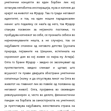
уметнички концепти во еден борбен лик кој 
останува непобитна инспирација, муза и копнеж до 
крајот на животот на Фјодор. Таа го гради неговиот 
идентитет, и тоа, на еден мошне парадоксален 
начин: што подалеку се наоѓа од него, тоа Фјодор 
станува посвесен за нејзиното постоење, го 
пробудува копнежот во себе, се пронаоѓа себеси во 
најнеочекуваните нешта, а не случајно, тоа се 
најубавите спомени од неговото детство (руската 
природа, пејзажите на Шишкин, естетиката на 
скромниот дом во кој живее со мајка му Аглаја). 
Олга го брани Фјодор – заедно се засолнуваат од 
протестантите, заедно сликаат и цртаат, што 
всушност ги прави двајцата обострани уметнички 
сопатници (колку и да отсуствува ликот на Олга во 
животот на главниот лик во повеќе од половина од 
неговиот живот). Олга, пројавена во своевиден 
револуционерен и, често во делото, феминистички 
пандан на борбата за самостојноста на уметникот, 
ја претставува најубавата, женствената страна на 