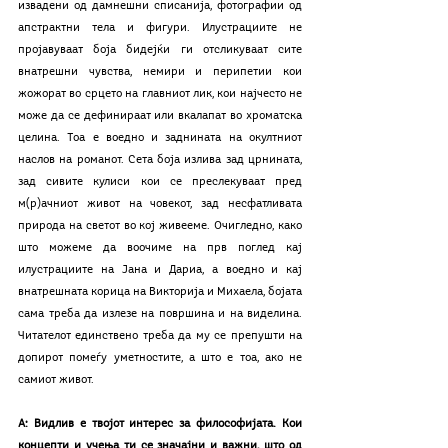
извадени од дамнешни списанија, фотографии од 
апстрактни тела и фигури. Илустрациите не 
пројавуваат боја бидејќи ги отсликуваат сите 
внатрешни чувства, немири и перипетии кои 
жожорат во срцето на главниот лик, кои најчесто не 
може да се дефинираат или вкалапат во хроматска 
целина. Тоа е воедно и заднината на окултниот 
наслов на романот. Сета боја излива зад црнината, 
зад сивите кулиси кои се преслекуваат пред 
м(р)ачниот живот на човекот, зад несфатливата 
природа на светот во кој живееме. Очигледно, како 
што можеме да воочиме на прв поглед кај 
илустрациите на Јана и Дариа, а воедно и кај 
внатрешната корица на Викторија и Михаела, бојата 
сама треба да излезе на површина и на виделина. 
Читателот единствено треба да му се препушти на 
допирот помеѓу уметностите, а што е тоа, ако не 
самиот живот.
А: Видлив е твојот интерес за философијата. Кои 
концепти и учења ти се значајни и важни, што од 