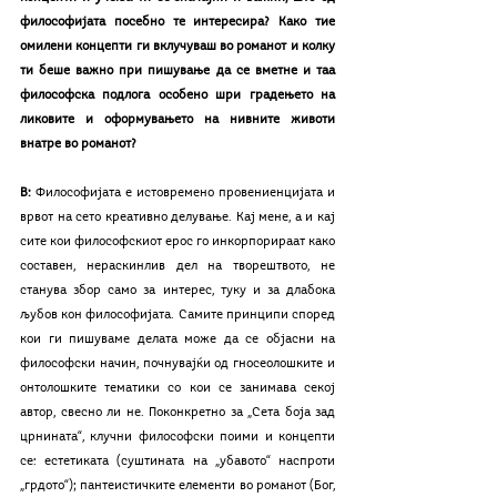
философијата посебно те интересира? Како тие 
омилени концепти ги вклучуваш во романот и колку 
ти беше важно при пишување да се вметне и таа 
философска подлога особено шри градењето на 
ликовите и оформувањето на нивните животи 
внатре во романот?
В: 
Философијата е истовремено провениенцијата и 
врвот на сето креативно делување. Кај мене, а и кај 
сите кои философскиот ерос го инкорпорираат како 
составен, нераскинлив дел на творештвото, не 
станува збор само за интерес, туку и за длабока 
љубов кон философијата. Самите принципи според 
кои ги пишуваме делата може да се објасни на 
философски начин, почнувајќи од гносеолошките и 
онтолошките тематики со кои се занимава секој 
автор, свесно ли не. Поконкретно за „Сета боја зад 
црнината“, клучни философски поими и концепти 
се: естетиката (суштината на „убавото“ наспроти 
„грдото“); пантеистичките елементи во романот (Бог, 