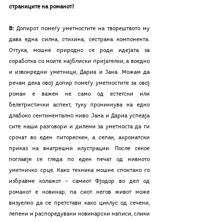
страниците на романот?
В:
 Допирот помеѓу уметностите на творештвото му 
дава една силна, стихина, сестрана компонента. 
Оттука, мошне природно се роди идејата за 
соработка со моите најблиски пријателки, а воедно 
и извонредни уметници, Дариа и Јана. Можам да 
речам дека овој допир помеѓу уметностите за овој 
роман е важен не само од естетски или 
белетристички аспект, туку проникнува на едно 
длабоко сентиментално ниво. Јана и Дариа успеаја 
сите наши разговори и дилеми за уметноста да ги 
срочат во еден питорескен, а сепак, ахроматски 
приказ на внатрешни илустрации. После секое 
поглавје се гледа по еден печат од нивното 
уметничко срце. Како техника мошне спонтано го 
избравме колажот – самиот Фјодор во дел од 
романот е новинар, па сиот негов живот може 
визуелно да се претстави како циклус од сечени, 
лепени и распоредувани новинарски написи, слики 