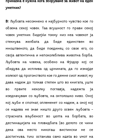
приказна е нужна кога зборуваме за живот на еден 
уметник?
В: 
Љубовта несомнено е најбурното чувство кое го 
обзема секој човек. Таа всушност го прави секој 
човек уметник бидејќи токму низ неа човекот ја 
стекнува желбата да биде единствен во 
мноштвеното, да биде поединец со свое его, со 
своја автентична и непоколеблива животна борба. 
Љубовта на човека, особено на Фјодор кој се 
обидува да исплива од црнината, да го изнајде 
излезот од прогонството кое го демне сиот живот, му 
дава надеж до толкав степен што во книгата, уште 
во првите неколку поглавја, надежта ја 
изедначувам со љубовта, на онтолошко ниво. Оној 
кој љуби е спотнат, оплеменет со надеж, а оној кој 
се надева не знае ништо друго освен љубовта – 
страсната вљубеност во целта на борбата, во 
дестинацијата на пловидбата (во делото се чини 
дека ова место никогаш вистински не се 
достигнува, туку останува само идеја во умот на 