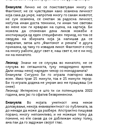
Емануела
: Лично не се поистоветувам многу со 
Фантомот, не се чувствувам како осамена личност 
која сака да умре, напротив многу го сакам животот, 
не сум осамена, се сметам за радосна личност, 
меѓутоа имам доста темнини, ги имам тие светови 
во мене кои ги крварам на сцена, на хартија. Би 
можела да споменам дека ликов можеби е 
инспирација од еден специфичен период, но тоа се 
сведува на збирката која ја напишав да се 
навратам, затоа што ,,Фантомот и реката’’ е друга 
приказна, од таму го извадив ликот. Фантомот е спој 
на многу работи, друг свет е, наш свет е, не е ни мој, 
ни на минатото.
Леонид
: Значи не се случува во минатото, не се 
случува во сегашноста, туку неодредено време. 
Дали имаш некој нареден чекор со монодрамата?
Емануела: Сигурно би го играла повторно оваа 
есен. Иако трае 25 минути, тоа е 25 минути терор. 
Би го играла додека не умрам ако ме прашуваш (се 
смее).
Леонид: Интересно е што ти си потенцирала 2022 
година, ама јас го сфатив безвременски.
Емануела
: Во мојата уметност има некое 
доловување, некоја еквивалентност со публиката, за 
до некаде да може да разбере. Апстрактно пишував 
порано, многу непоимливо, и не можеше толку да 
помине, но ете сакав да се доближам колку толку, 
ама пак да го задржам својот глас. 