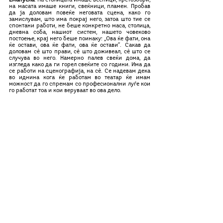
на масата имаше книги, свеќници, пламен. Пробав 
да ја доловам повеќе неговата сцена, како го 
замислувам, што има покрај него, затоа што тие се 
спонтани работи, не беше конкретно маса, столица, 
дневна соба, нашиот систем, нашето човеково 
постоење, крај него беше поинаку: ,,Ова ќе фати, она 
ќе остави, ова ќе фати, ова ќе остави’’. Сакав да 
доловам сè што прави, сè што доживеал, сè што се 
случува во него. Намерно палев свеќи дома, да 
изгледа како да ги горел свеќите со години. Има да 
се работи на сценографија, на сè. Се надевам дека 
во иднина кога ќе работам во театар ќе имам 
можност да го спремам со професионални луѓе кои 
го работат тоа и кои веруваат во ова дело. 