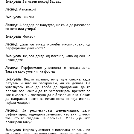
Емануела
: Заглавен покрај Вардар. 
Леонид
: А повикот?
Емануела
: Енигма.
Леонид
: А Вардар се налутува, не сака да разговара 
со него или умира?
Емануела
: Можеби.
Леонид
: Дали се имаш можеби инспирирано од 
перформанс уметноста?
Емануела
: Не, ова дојде од поезија, како од сон на 
некое дете.
Леонид
: Перформанс уметноста е медитативна. 
Таква е како уметничка форма.
Емануела
: Нешто правам, ниту сум свесна каде 
патувам и што ќе заокружам, ми се допаѓа. Се 
чувствувам како да треба да продолжам да го 
правам ова. Сакам да го рефлектирам времето во 
кое живееме и повторно да е безвременско. Сакам 
да направам нешто за сегашноста во која извира 
мојата младост.
Леонид
: Ја рефлектираш денешницата, дали 
рефлектираш одредени личности, настани, случки, 
тоа што го гледаш? Ја спомена  Франција, што 
планираш таму? 
Емануела
: Мојата уметност е поврзана со заминот, 