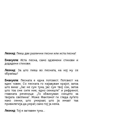
Леонид
: Пееш две различни песни или иста песна?
Емануела
: Иста песна, само одземени стихови и 
додадени стихови. 
Леонид
: За што пееш во песната, на кој му се 
обраќаш?
Емануела
: Песната е една потсвест. Потсвест на 
еден човек. Со песната го најавувам крајот, затоа 
што вика: ,,Јас не сум тука, јас сум твој сон, затоа 
што тоа сме сите ние, едно сениште’’ и рефренот, 
главната реченица: ,,Го обвинувам сонцето за 
твојата светлина’’. Може Фантомот ги гледа луѓето 
како сенки, што умираат, што ја имаат таа 
привилегија да умрат, само тој ја нема. 
Леонид
: Тој е заглавен тука...