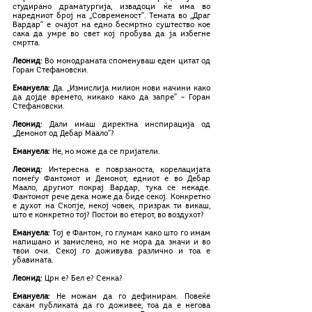
студирано драматургија, извадоци ќе има во 
наредниот број на ,,Современост’’. Темата во ,,Драг 
Вардар’’ е очајот на едно бесмртно суштество кое 
сака да умре во свет кој пробува да ја избегне 
смртта.
Леонид
: Во монодрамата споменуваш еден цитат од 
Горан Стефановски.
Емануела
: Да. ,,Измислија милион нови начини како 
да дојде времето, никако како да запре’’ – Горан 
Стефановски.
Леонид
: Дали имаш директна инспирација од 
,,Демонот од Дебар Маало’’?
Емануела
: Не, но може да се пријатели.
Леонид
: Интересна е поврзаноста, корелацијата 
помеѓу Фантомот и Демонот, едниот е во Дебар 
Маало, другиот покрај Вардар, тука се некаде. 
Фантомот рече дека може да биде секој. Конкретно 
е духот на Скопје, некој човек, призрак ти викаш, 
што е конкретно тој? Постои во етерот, во воздухот?
Емануела
: Тој е Фантом, го глумам како што го имам 
напишано и замислено, но не мора да значи и во 
твои очи. Секој го доживува различно и тоа е 
убавината.
Леонид
: Црн е? Бел е? Сенка?
Емануела
: Не можам да го дефинирам. Повеќе 
сакам публиката да го доживее, тоа да е негова 