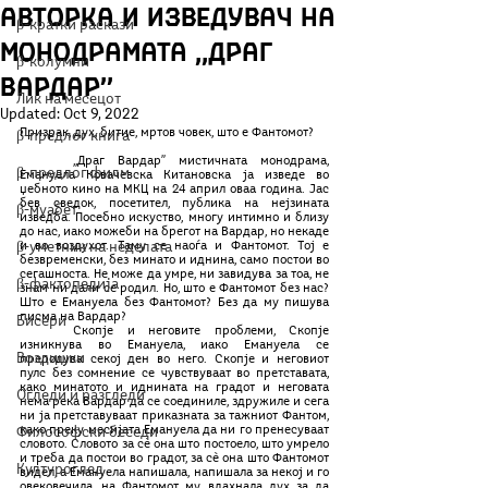
авторка и изведувач на
β-кратки раскази
монодрамата ,,Драг
β-колумни
Вардар’’
Лик на месецот
Updated:
Oct 9, 2022
Призрак, дух, битие, мртов човек, што е Фантомот? 
β-предлог книга
	,,Драг Вардар’’ мистичната монодрама, 
β-предлог филм
Емануела Ковачевска Китановска ја изведе во 
џебното кино на МКЦ на 24 април оваа година. Јас 
бев сведок, посетител, публика на нејзината 
β-муабет
изведба. Посебно искуство, многу интимно и близу 
до нас, иако можеби на брегот на Вардар, но некаде 
β-уметник на неделата
и во воздухот. Таму се наоѓа и Фантомот. Тој е 
безвременски, без минато и иднина, само постои во 
сегашноста. Не може да умре, ни завидува за тоа, не 
β-фактопедија
знам ни дали се родил. Но, што е Фантомот без нас? 
Што е Емануела без Фантомот? Без да му пишува 
писма на Вардар? 
Бисери
	Скопје и неговите проблеми, Скопје 
изникнува во Емануела, иако Емануела се 
Воздишки
преродува секој ден во него. Скопје и неговиот 
пулс без сомнение се чувствуваат во претставата, 
како минатото и иднината на градот и неговата 
Огледи и разгледи
нема река Вардар да се соединиле, здружиле и сега 
ни ја претставуваат приказната за тажниот Фантом, 
како преку месијата Емануела да ни го пренесуваат 
Философски беседи
словото. Словото за сè она што постоело, што умрело 
и треба да постои во градот, за сè она што Фантомот 
Културоглед
видел, а Емануела напишала, напишала за некој и го 
овековечила, на Фантомот му вдахнала дух за да 