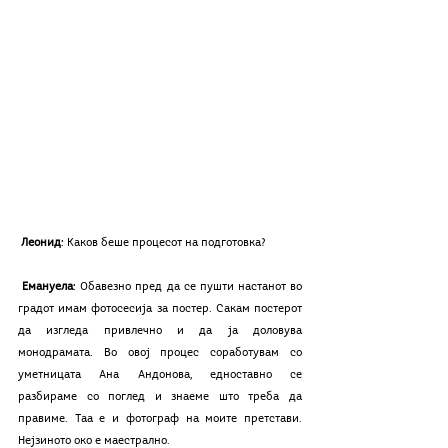
Леонид
: Kаков беше процесот на подготовка?
Емануела
: Обавезно пред да се пушти настанот во 
градот имам фотосесија за постер. Сакам постерот 
да изгледа привлечно и да ја доловува 
монодрамата. Во овој процес соработувам со 
уметницата Ана Андонова, едноставно се 
разбираме со поглед и знаеме што треба да 
правиме. Таа е и фотограф на моите претстави. 
Нејзиното око е маестрално. 