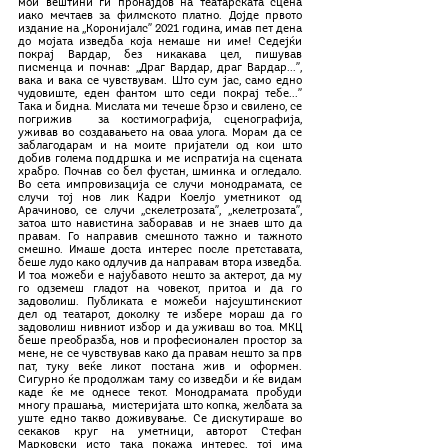
мои вештини ги пронајдов на театарската сцена 
иако мечтаев за филмското платно. Дојде првото 
издание на ,,Коронијалс’’ 2021 година, имав пет дена 
дo мојата изведба која немаше ни име! Седејќи 
покрај Вардар, без никакава цел, пишував 
писменца и почнав: ,,Драг Вардар, драг Вардар...’’, 
вака и вака се чувствувам. Што сум јас, само едно 
чудовиште, еден фантом што седи покрај тебе...’’ 
Така и бидна. Мислата ми течеше брзо и свилено, се 
погрижив  за костимографија, сценографија, 
уживав во создавањето на оваа улога. Морам да се 
заблагодарам и на моите пријатели од кои што 
добив голема поддршка и ме испратија на сцената 
храбро. Почнав со бел фустан, шминка и огледало. 
Во сета импровизација се случи монодрамата, се 
случи тој нов лик Кадри Коелјо уметникот од 
Арачиново, се случи ,,скелетрозата’’, ,,келетрозата’’, 
затоа што навистина заборавав и не знаев што да 
правам. Го направив смешното тажно и тажното 
смешно. Имаше доста интерес после претставата, 
беше лудо како одлучив да направам втора изведба. 
И тоа можеби е најубавото нешто за актерот, да му 
го одземеш гладот на човекот, притоа и да го 
задоволиш. Публиката е можеби најсуштинскиот 
дел од театарот, доколку те избере мораш да го 
задоволиш нивниот избор и да уживаш во тоа. МКЦ 
беше преобразба, нов и професионален простор за 
мене, не се чувствував како да правам нешто за прв 
пат, туку веќе ликот постана жив и оформен. 
Сигурно ќе продолжам таму со изведби и ќе видам 
каде ќе ме однесе текот. Монодрамата пробуди 
многу прашања,  мистеријата што копка, желбата за 
уште едно такво доживување. Се дискутираше во 
секаков круг на уметници, авторот Стефан 
Марковски исто така покажа интерес, тој има 