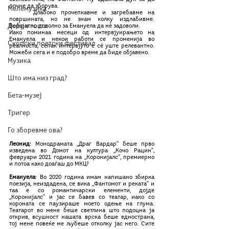
почне да зборува.
Мелемузика
	Длабоко прочепкавме и загребавме на 
површината, но не знам колку издлабивме. 
Добри гости
Веројатно доволно за Емануела да нè задоволи. 
Иако поминаа месеци од интервјуирањето на 
Емануела и некои работи се променија во 
Скопски поетски фестивал
реалноста, сепак интервјуто е сè уште релевантно. 
Можеби сега и е подобро време да биде објавено. 
Музика
Што има низ град?
Бета-музеј
Тригер
Го зборевме ова?
Леонид
: Монодрамата ,,Драг Вардар’’ беше прво 
изведена во Домот на култура ,,Кочо Рацин’’, 
февруари 2021 година на ,,Коронијалс’’, премиерно 
и потоа како доаѓаш до МКЦ?
Емануела
: Во 2020 година имам напишано збирка 
поезија, неиздадена, се вика ,,Фантомот и реката’’ и 
таа е со романтичарски елементи, дојде 
,,Коронијалс’’ и јас се бавев со театар, иако со 
короната се паузираше моето одење на глума. 
Театарот во мене беше светлина што подоцна ја 
открив, всушност нашата врска беше еднострана, 
тој мене повеќе ме љубеше отколку јас него. Сите 