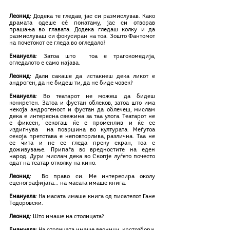
Леонид
: Додека те гледав, јас си размислував. Како 
драмата одеше сè понатаму, јас си отворав 
прашања во главата. Додека гледаш колку и да 
размислуваш си фокусиран на тоа. Зошто Фантомот 
на почетокот се гледа во огледало?
Емануела
: Затоа што  тоа е трагокомедија, 
огледалото е само најава.
Леонид
: Дали сакаше да истакнеш дека ликот е 
андроген, да не бидеш ти, да не биде човек?
Емануела
: Во театарот не можеш да бидеш 
конкретен. Затоа и фустан облеков, затоа што има 
некоја андрогеност и фустан да облечеш, мислам 
дека е интересна свежина за таа улога. Театарот не 
е фиксен, секогаш ќе е променлив и ќе се 
издигнува  на површина во културата. Меѓутоа 
секоја претстава е неповторлива, различна. Таа не 
се чита и не се гледа преку екран, тоа е 
доживување. Припаѓа во вредностите на еден 
народ. Дури мислам дека во Скопје луѓето почесто 
одат на театар отколку на кино.
Леонид
:  Во право си. Ме интересира околу 
сценографијата... на масата имаше книга.
Емануела
: На масата имаше книга од писателот Гане 
Тодоровски.
Леонид
: Што имаше на столицата?
Емануела
: На столицата имаше весници, крстозбори, 