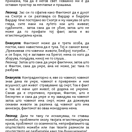
приказна, тоа да е негов свет. Поважно ми е да 
оставам простор за мечтаење и прашања.
Леонид
: Јас си го сфатив како Фантомот да е духот 
на Скопје и си разговара со Вардар и бидејќи 
Вардар тече постојано во Скопје и му кажува сè што 
гледа, сите маки на луѓето кои што живеат, 
судбините... затоа сака да се убие, затоа што не 
може да го прифати тој факт, затоа е во 
егзистенцијална криза.
Емануела
: Фантомот може да е трета особа, да 
постои, како навистина да е тука. Тој и самиот вика: 
,,Преживеав сто човечки животи, безброј погреби...’’ 
и се бори, тој е заглавен на брегот, нема со кого да 
зборува, полудува, никој не го слуша... 
Леонид: Затоа што сака да умре фактички, затоа што 
е Фантом, сака да умре, ама не може, јас така го 
разбрав.
Емануела
: Контрадикторно е, еве со човекот, човекот 
знае дека ќе умре, човекот е привремен и ние 
всушност, цел живот  стравуваме од смрт, Тоа е факт 
и тоа нè мачи цел живот, сè додека не умреме. 
Сакав да е спротивно, призрак, Фантом, што е 
бесмртен и сака да умре и му завидува на човекот 
затоа што човекот има смрт, може да доживува 
секакви животи за разлика од човекот што има 
амнезија, фантомот во оваа монодрама нема. 
Леонид
: Дали ти таму ги искажуваш, ги ставаш 
можеби, проблемите околу твојата егзистенцијална 
криза, проблемот со осаменоста, неприфаќањето од 
општеството можеби или пак твоите размисли за 
општеството не разбирајќи како тоа функционира?